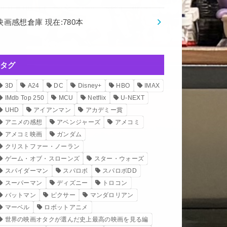
映画感想倉庫 現在:780本
タグ
3D
A24
DC
Disney+
HBO
IMAX
IMdb Top 250
MCU
Netflix
U-NEXT
UHD
アイアンマン
アカデミー賞
アニメの感想
アベンジャーズ
アメコミ
アメコミ映画
ガンダム
クリストファー・ノーラン
ゲーム・オブ・スローンズ
スター・ウォーズ
スパイダーマン
スパロボ
スパロボDD
スーパーマン
ディズニー
トロコン
バットマン
ピクサー
マンダロリアン
マーベル
ロボットアニメ
世界の映画オタクが選んだ史上最高の映画を見る編