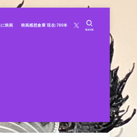
緒に映画
映画感想倉庫 現在:780本
SEARCH