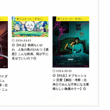
観てよかった！本当に面白い映画 560選
観てよかった！本当に面白い映画 560選
観てよかった！本当に面白い映画 560選
2026.08.03
◎【85点】映画ちいか
わ 人魚の島のひみつ【感
想】こんな映画、我が子に
見せていいの？◎
2026.08.03
◎【86点】オブセッショ
パイダ
ン 災愛【解説・考察：出
ニュ
来心でみんな不幸になる素
察：次
晴らしい胸糞ホラー】◎
・ニュ