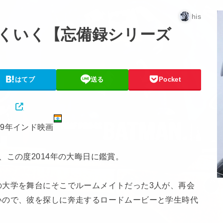
his
くいく【忘備録シリーズ
はてブ
送る
Pocket
09年インド映画
、この度2014年の大晦日に鑑賞。
の大学を舞台にそこでルームメイトだった3人が、再会
いので、彼を探しに奔走するロードムービーと学生時代