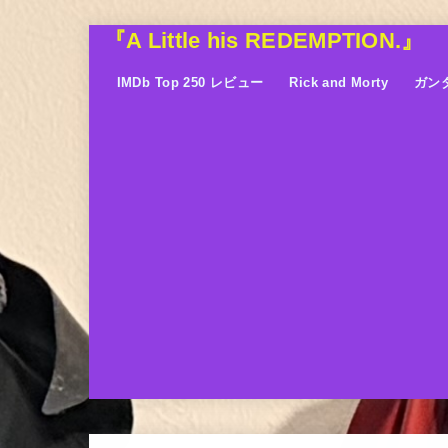
『A Little his REDEMPTION.』
IMDb Top 250 レビュー
Rick and Morty
ガン