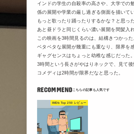
インドの学生の自殺率の高さや、大学での
係の展開や学業の厳し過ぎる側面を描いて
もっと歌ったり踊ったりするかな？と思っ
あと昼ドラと同じくらい濃い展開を間髪入
この映画を3時間見るのは、結構きつかった
ベタベタな展開が幾重にも重なり、限界を
ギャグセンスはちょっと幼稚な感じだった
3時間という長さがやはりネックで、見て後
コメディは2時間が限界だなと思った。
RECOMMEND
IMDb Top 250 レビュー