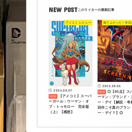
NEW POST
アメコミ レビュー
2026.08.06
2026.08.07
◎【85点】ス
【アメコミ】スーパ
ーマン：ブランド・
ーガール：ウーマン・オ
ー・デイ【解説・考
ブ・トゥモロー 完全版
回作こそ真のブラン
（上）【感想】
ー・デイ？】◎