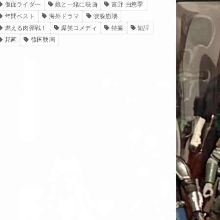
仮面ライダー
娘と一緒に映画
富野 由悠季
年間ベスト
海外ドラマ
涙腺崩壊
燃える肉弾戦！
爆笑コメディ
特撮
短評
邦画
韓国映画