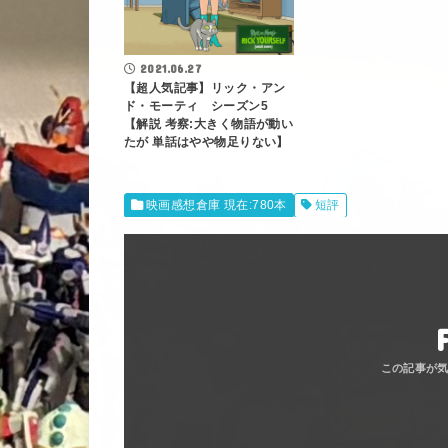
2021.06.27
【超人気記事】リック・アン
ド・モーティ シーズン5
【解説 考察:大きく物語が動い
たが 単話はやや物足りない】
映画感想倉庫 現在:780本
短評