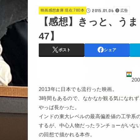
2015.01.06
映画感想倉庫 現在:780本
広告
【感想】きっと、うま
47】
ポスト
シェア
20
2013年に日本でも流行った映画。
3時間もあるので、なかなか観る気になれず
やっぱ長かった。
インドの東大レベルの最高偏差値の工学系
するが、中心人物だったランチョーがいな
の回想で描かれる本作。