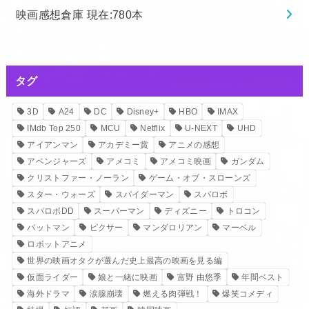
映画感想倉庫 現在:780本
タグ
3D
A24
DC
Disney+
HBO
IMAX
IMdb Top 250
MCU
Netflix
U-NEXT
UHD
アイアンマン
アカデミー賞
アニメの感想
アベンジャーズ
アメコミ
アメコミ映画
ガンダム
クリストファー・ノーラン
ゲーム・オブ・スローンズ
スター・ウォーズ
スパイダーマン
スパロボ
スパロボDD
スーパーマン
ディズニー
トロコン
バットマン
ピクサー
マンダロリアン
マーベル
ロボットアニメ
世界の映画オタクが選んだ史上最高の映画を見る編
仮面ライダー
娘と一緒に映画
富野 由悠季
年間ベスト
海外ドラマ
涙腺崩壊
燃える肉弾戦！
爆笑コメディ