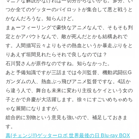
マニアな解説がなければ一切分からないかも。多分、い
つか全てのゲッターのパイロットが集合して悪と戦うと
かなんだろうな。知らんけど。
まぁーフィーリングで豪快なアニメなんで、そもそも判
定とかアバウトなんで、敵が死んだとかも結構あれで
す。人間描写云々よりもその熱血というか暴走ぶりをと
りあえず垣間見れたらそれで良しなのでは？
石川賢さんが原作なのですね。知らなかった。
あと予備知識ですが三話までは今川監督、機動武闘伝G
ガンダムの人、熱血ぶっ飛びアニメ監督ですな。4話か
ら違う人で、舞台も未来に変わり主役もケイという女の
子とかで弁慶が大活躍します。徐々にすごいめちゃめち
ゃな展開になりますが。
総合的に別物という意見も強いので、補足しておきま
す。
真(チェンジ!!)ゲッターロボ 世界最後の日 Blu-ray BOX