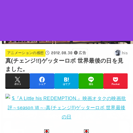
2012.08.30
his
アニメーションの感想
広告
真(チェンジ!!)ゲッターロボ 世界最後の日を見
ました。
ポスト
シェア
はてブ
送る
Pocket