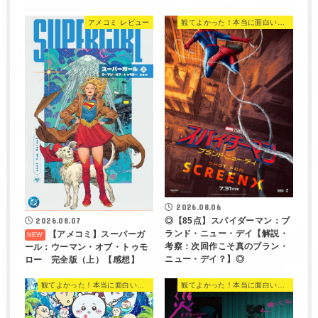
アメコミ レビュー
観てよかった！本当に面白い映画 560選
2026.08.06
◎【85点】スパイダーマン：ブ
2026.08.07
ランド・ニュー・デイ【解説・
【アメコミ】スーパーガ
考察：次回作こそ真のブラン・
ール：ウーマン・オブ・トゥモ
ニュー・デイ？】◎
ロー 完全版（上）【感想】
観てよかった！本当に面白い映画 560選
観てよかった！本当に面白い映画 560選