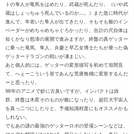
トの隼人が竜馬をはめたり、武蔵が死んだり。（いや武
蔵はしょっちゅう死んでいるのか…。）また急に時代が
進んで、年老いた隼人が出てきたり、そもそも敵のイン
ベーダーがめちゃめちゃぐろかったり、合計の尺自体は
短くかなり怒濤の展開で進みますが、終盤の真ゲッター
に乗った竜馬、隼人、弁慶と早乙女博士たちが乗った偽
ゲッタードラゴンの戦いが凄まじい。
あと個人的には、ゲッターの変形描写を初めて垣間見
て、へぇーこういう形であんな荒唐無稽に変形するんだ
ーと思ったり。
98年のアニメで妙に古臭いですが、インパクトは抜
群。終盤は木星そのものが敵になったり、超巨大宇宙人
を真っ二つにしたりと、予備知識程度にもオススメかも
しれない。
でもあの謎の最強のゲッターロボの登場シーンなどは、