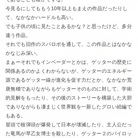
今見るにしてももう10年以上もまえの作品だったりし
て、なかなかハードルも高い。
でも子供の頃に見たことあるかな？と思ったけど、多分
違う作品。
それでも旧作のスパロボを通して、この作品とはなかな
かなじみ深い。
まぁーそれでもインベーダーとかは、ゲッターの歴史に
関係あるのかよくわからないが、ゲッターのエネルギー
源であるゲッター線が進化を促す力だとか、なかなか荒
唐無稽でありながらもゲッターそのものに対して、学術
的見解をもったり、その後のストーリーを構築した大胆
でありながらも凄まじく世界観を一新したグロい続編で
もある。
冒頭で核弾頭が爆発して日本が壊滅したり、主人公だっ
た竜馬が早乙女博士を殺したり、ゲッター２のパイロッ