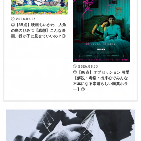
2026.08.03
◎【85点】映画ちいかわ 人魚
の島のひみつ【感想】こんな映
画、我が子に見せていいの？◎
2026.08.03
◎【86点】オブセッション 災愛
【解説・考察：出来心でみんな
不幸になる素晴らしい胸糞ホラ
ー】◎