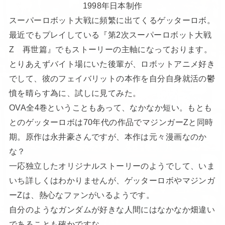
1998年日本制作
スーパーロボット大戦に頻繁に出てくるゲッターロボ。
最近でもプレイしている『第2次スーパーロボット大戦
Z 再世篇』でもストーリーの主軸になっております。
とりあえずバイト場にいた後輩が、ロボットアニメ好き
でして、彼のフェイバリットの本作を自分自身就活の鬱
憤を晴らす為に、試しに見てみた。
OVA全4巻ということもあって、なかなか短い。もとも
とのゲッターロボは70年代の作品でマジンガーZと同時
期。原作は永井豪さんですが、本作は元々漫画なのか
な？
一応独立したオリジナルストーリーのようでして、いま
いち詳しくはわかりませんが、ゲッターロボやマジンガ
ーZは、熱心なファンがいるようです。
自分のようなガンダムが好きな人間にはなかなか畑違い
であることも確かですな。