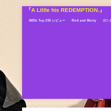
『A Little his REDEMPTION.』
IMDb Top 250 レビュー
Rick and Morty
ガン