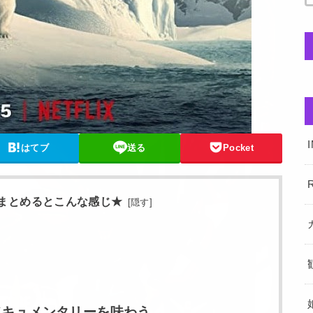
はてブ
送る
Pocket
R
まとめるとこんな感じ★
[
隠す
]
キュメンタリーを味わう