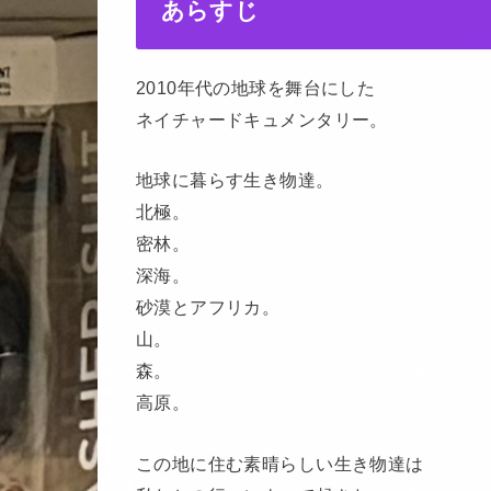
あらすじ
2010年代の地球を舞台にした
ネイチャードキュメンタリー。
地球に暮らす生き物達。
北極。
密林。
深海。
砂漠とアフリカ。
山。
森。
高原。
この地に住む素晴らしい生き物達は