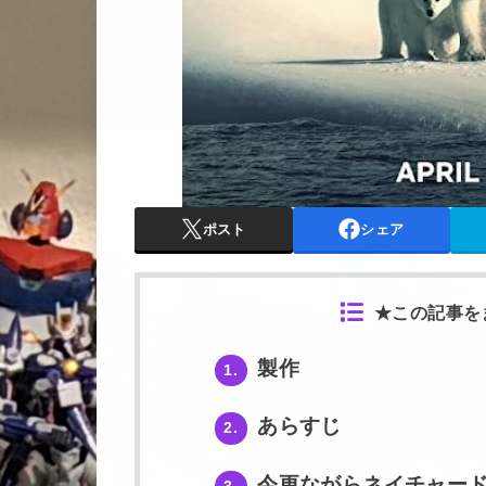
ポスト
シェア
★この記事を
製作
1.
あらすじ
2.
今更ながらネイチャード