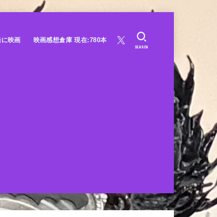
緒に映画
映画感想倉庫 現在:780本
SEARCH