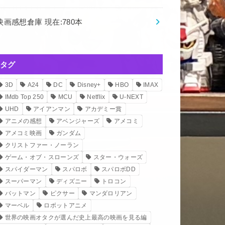
映画感想倉庫 現在:780本
タグ
3D
A24
DC
Disney+
HBO
IMAX
IMdb Top 250
MCU
Netflix
U-NEXT
UHD
アイアンマン
アカデミー賞
アニメの感想
アベンジャーズ
アメコミ
アメコミ映画
ガンダム
クリストファー・ノーラン
ゲーム・オブ・スローンズ
スター・ウォーズ
スパイダーマン
スパロボ
スパロボDD
スーパーマン
ディズニー
トロコン
バットマン
ピクサー
マンダロリアン
マーベル
ロボットアニメ
世界の映画オタクが選んだ史上最高の映画を見る編