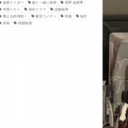
仮面ライダー
娘と一緒に映画
富野 由悠季
年間ベスト
海外ドラマ
涙腺崩壊
燃える肉弾戦！
爆笑コメディ
特撮
短評
邦画
韓国映画