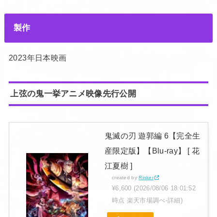
製作
2023年日本映画
上弦の鬼一挙アニメ映像先行公開
鬼滅の刃 遊郭編 6【完全生
産限定版】【Blu-ray】 [ 花
江夏樹 ]
created by
Rinker
¥6,600
(2026/08/06 18:01:52
時点 楽天市場調べ-
詳細)