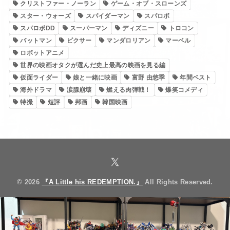
クリストファー・ノーラン
ゲーム・オブ・スローンズ
スター・ウォーズ
スパイダーマン
スパロボ
スパロボDD
スーパーマン
ディズニー
トロコン
バットマン
ピクサー
マンダロリアン
マーベル
ロボットアニメ
世界の映画オタクが選んだ史上最高の映画を見る編
仮面ライダー
娘と一緒に映画
富野 由悠季
年間ベスト
海外ドラマ
涙腺崩壊
燃える肉弾戦！
爆笑コメディ
特撮
短評
邦画
韓国映画
© 2026
『A Little his REDEMPTION.』
All Rights Reserved.