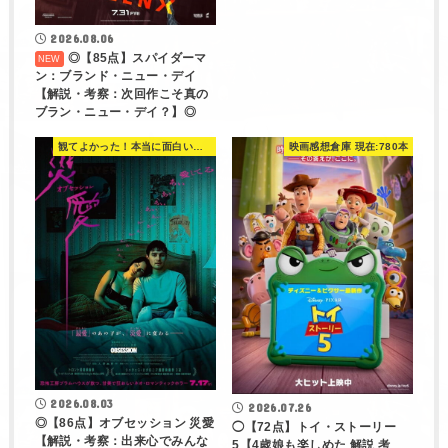
2026.08.06
◎【85点】スパイダーマ
ン：ブランド・ニュー・デイ
【解説・考察：次回作こそ真の
ブラン・ニュー・デイ？】◎
観てよかった！本当に面白い映画 560選
映画感想倉庫 現在:780本
2026.08.03
2026.07.26
◎【86点】オブセッション 災愛
◯【72点】トイ・ストーリー
【解説・考察：出来心でみんな
5【4歳娘も楽しめた 解説 考