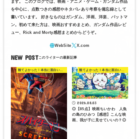
ます。 このブログでは、映画・アニメ・ゲーム・ガンダム作品
を中心に、点数つきの感想やネタバレあり考察を備忘録として
書いています。 好きなものはガンダム、洋画、洋楽、バットマ
ン。初めて来た方は、映画おすすめまとめ、ガンダム作品レビ
ュー、Rick and Morty感想まとめからどうぞ。
NEW POST
観てよかった！本当に面白い映画 560選
観てよかった！本当に面白い映画 560選
2026.08.03
◎【85点】映画ちいかわ 人魚
の島のひみつ【感想】こんな映
画、我が子に見せていいの？◎