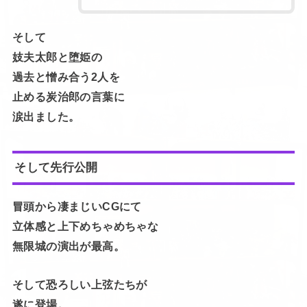
そして
妓夫太郎と堕姫の
過去と憎み合う2人を
止める炭治郎の言葉に
涙出ました。
そして先行公開
冒頭から凄まじいCGにて
立体感と上下めちゃめちゃな
無限城の演出が最高。
そして恐ろしい上弦たちが
遂に登場。