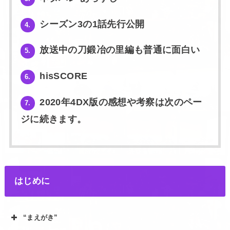
シーズン3の1話先行公開
4.
放送中の刀鍛冶の里編も普通に面白い
5.
hisSCORE
6.
2020年4DX版の感想や考察は次のペー
7.
ジに続きます。
はじめに
“まえがき”