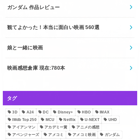
ガンダム 作品レビュー
観てよかった！本当に面白い映画 560選
娘と一緒に映画
映画感想倉庫 現在:780本
タグ
3D
A24
DC
Disney+
HBO
IMAX
IMdb Top 250
MCU
Netflix
U-NEXT
UHD
アイアンマン
アカデミー賞
アニメの感想
アベンジャーズ
アメコミ
アメコミ映画
ガンダム