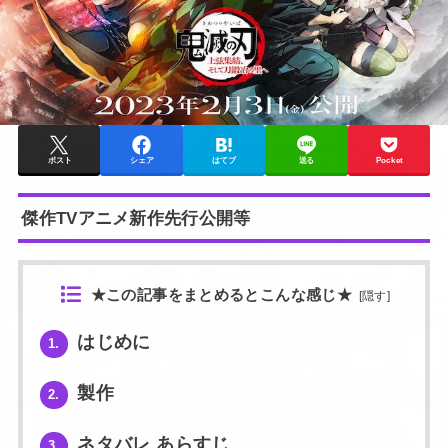
ポスト
シェア
はてブ
送る
Pocket
傑作TVアニメ新作先行公開等
★この記事をまとめるとこんな感じ★
[
隠す
]
はじめに
1.
製作
2.
ネタバレ あらすじ
3.