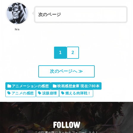
次のページ
his
1
2
次のページへ ≫
アニメーションの感想
映画感想倉庫 現在:780本
アニメの感想
涙腺崩壊
燃える肉弾戦！
FOLLOW