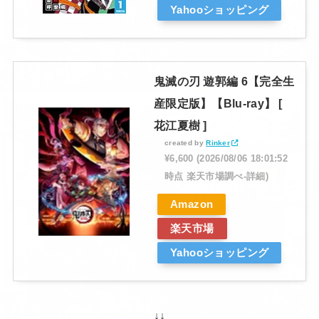
Yahooショッピング
鬼滅の刃 遊郭編 6【完全生
産限定版】【Blu-ray】 [
花江夏樹 ]
created by
Rinker
¥6,600
(2026/08/06 18:01:52
時点 楽天市場調べ-
詳細)
Amazon
楽天市場
Yahooショッピング
↓↓