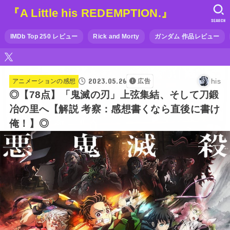
『A Little his REDEMPTION.』
SEARCH
IMDb Top 250 レビュー
Rick and Morty
ガンダム 作品レビュー
2023.05.26
his
アニメーションの感想
広告
◎【78点】「鬼滅の刃」上弦集結、そして刀鍛
冶の里へ【解説 考察：感想書くなら直後に書け
俺！】◎