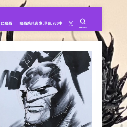
緒に映画
映画感想倉庫 現在:780本
SEARCH