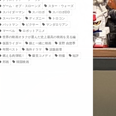
ゲーム・オブ・スローンズ
スター・ウォーズ
スパイダーマン
スパロボ
スパロボDD
スーパーマン
ディズニー
トロコン
バットマン
ピクサー
マンダロリアン
マーベル
ロボットアニメ
世界の映画オタクが選んだ史上最高の映画を見る編
仮面ライダー
娘と一緒に映画
富野 由悠季
年間ベスト
海外ドラマ
涙腺崩壊
燃える肉弾戦！
爆笑コメディ
特撮
短評
邦画
韓国映画