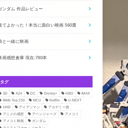
ガンダム 作品レビュー
観てよかった！本当に面白い映画 560選
娘と一緒に映画
映画感想倉庫 現在:780本
タグ
3D
A24
DC
Disney+
HBO
IMAX
IMdb Top 250
MCU
Netflix
U-NEXT
UHD
アイアンマン
アカデミー賞
アニメの感想
アベンジャーズ
アメコミ
アメコミ映画
ガンダム
クリストファー・ノーラン