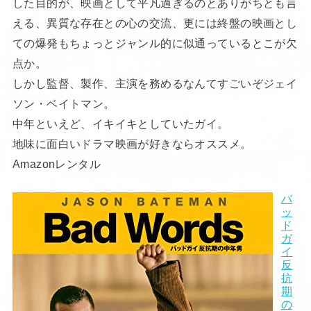
した目的が、映画として平凡過ぎるのとありがちとも言
える、異質な存在との心の交流、更には終盤の映画とし
ての爆発もちょっとジャンル的に似通っているとこが欠
点か。
しかし監督、製作、主演を務めるなんてすごいぞジェイ
ソン・ベイトマン。
中年といえど、イキイキとしていたガイ。
地味に面白いドラマ映画が好きならオススメ。
Amazonレンタル
バ
ッ
ド
ガ
イ
反
抗
期
の