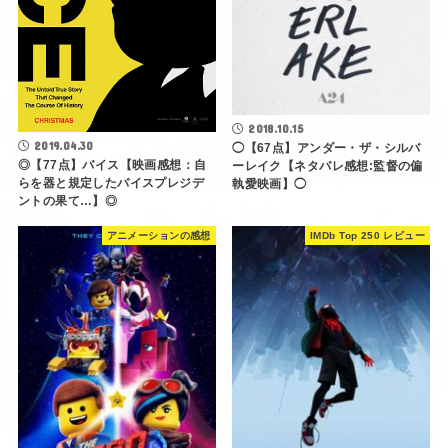
2018.10.15
2019.04.30
◯【67点】アンダー・ザ・シルバ
◎【77点】バイス【映画感想：自
ーレイク【ネタバレ感想:監督の偏
らを器と規定したバイスプレジデ
執愛映画】◯
ントの果て…】◎
アニメーションの感想
IMDb Top 250 レビュー