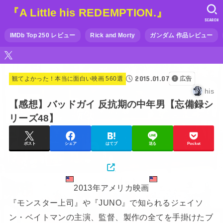
『A Little his REDEMPTION.』
SEARCH
IMDb Top 250 レビュー
Rick and Morty
ガンダム 作品レビュー
2015.01.07
観てよかった！本当に面白い映画 560選
広告
his
【感想】バッドガイ 反抗期の中年男【忘備録シ
リーズ48】
ポスト
シェア
はてブ
送る
Pocket
2013年アメリカ映画
『モンスター上司』や『JUNO』で知られるジェイソ
ン・ベイトマンの主演、監督、製作の全てを手掛けたブ