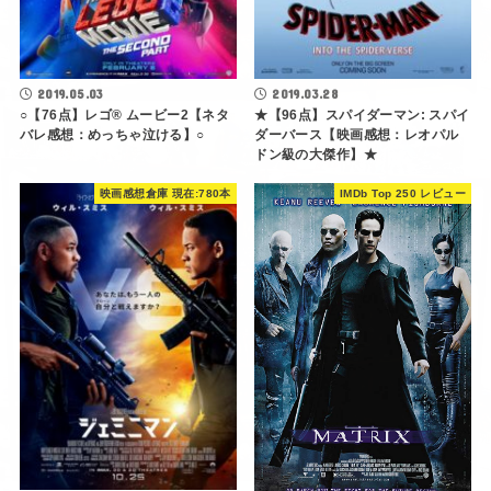
2019.05.03
2019.03.28
○【76点】レゴ® ムービー2【ネタ
★【96点】スパイダーマン: スパイ
バレ感想：めっちゃ泣ける】○
ダーバース【映画感想：レオパル
ドン級の大傑作】★
映画感想倉庫 現在:780本
IMDb Top 250 レビュー