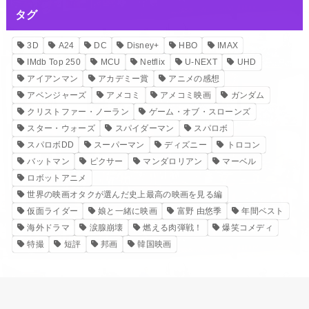
タグ
3D
A24
DC
Disney+
HBO
IMAX
IMdb Top 250
MCU
Netflix
U-NEXT
UHD
アイアンマン
アカデミー賞
アニメの感想
アベンジャーズ
アメコミ
アメコミ映画
ガンダム
クリストファー・ノーラン
ゲーム・オブ・スローンズ
スター・ウォーズ
スパイダーマン
スパロボ
スパロボDD
スーパーマン
ディズニー
トロコン
バットマン
ピクサー
マンダロリアン
マーベル
ロボットアニメ
世界の映画オタクが選んだ史上最高の映画を見る編
仮面ライダー
娘と一緒に映画
富野 由悠季
年間ベスト
海外ドラマ
涙腺崩壊
燃える肉弾戦！
爆笑コメディ
特撮
短評
邦画
韓国映画