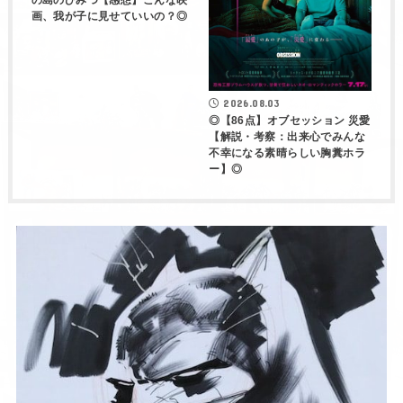
の島のひみつ【感想】こんな映
画、我が子に見せていいの？◎
2026.08.03
◎【86点】オブセッション 災愛
【解説・考察：出来心でみんな
不幸になる素晴らしい胸糞ホラ
ー】◎