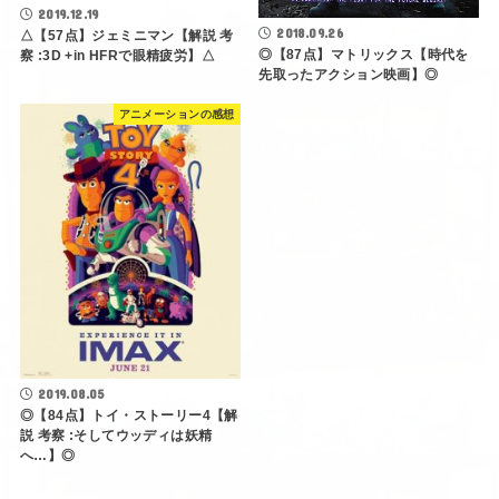
2019.12.19
2018.09.26
△【57点】ジェミニマン【解説 考
◎【87点】マトリックス【時代を
察 :3D +in HFRで眼精疲労】△
先取ったアクション映画】◎
アニメーションの感想
2019.08.05
◎【84点】トイ・ストーリー4【解
説 考察 :そしてウッディは妖精
へ…】◎