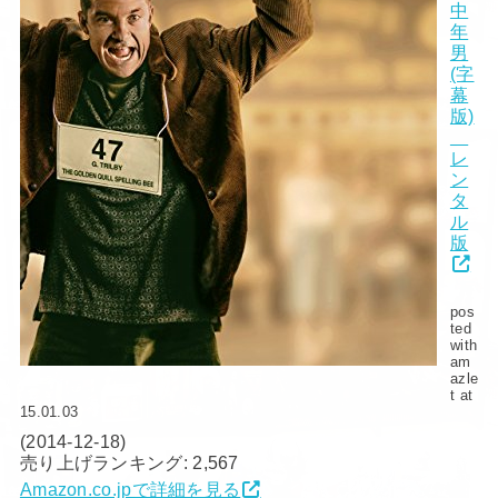
中
年
男
(字
幕
版)
レ
ン
タ
ル
版
pos
ted
with
am
azle
t at
15.01.03
(2014-12-18)
売り上げランキング: 2,567
Amazon.co.jpで詳細を見る