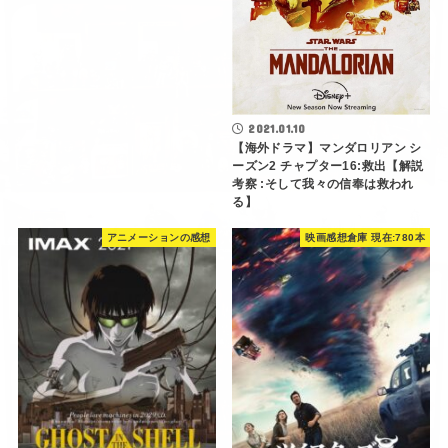
2021.01.10
【海外ドラマ】マンダロリアン シ
ーズン2 チャプター16:救出【解説
考察 :そして我々の信奉は救われ
る】
アニメーションの感想
映画感想倉庫 現在:780本