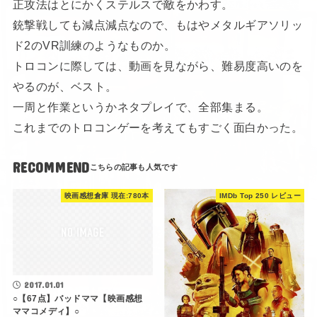
正攻法はとにかくステルスで敵をかわす。
銃撃戦しても減点減点なので、もはやメタルギアソリッ
ド2のVR訓練のようなものか。
トロコンに際しては、動画を見ながら、難易度高いのを
やるのが、ベスト。
一周と作業というかネタプレイで、全部集まる。
これまでのトロコンゲーを考えてもすごく面白かった。
RECOMMEND
映画感想倉庫 現在:780本
IMDb Top 250 レビュー
2017.01.01
○【67点】バッドママ【映画感想
ママコメディ】○