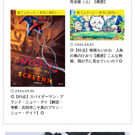
完全版（上）【感想】
観てよかった！本当に面白い映画 560選
観てよかった！本当に面白い映画 560選
2026.08.03
◎【85点】映画ちいかわ 人魚
の島のひみつ【感想】こんな映
画、我が子に見せていいの？◎
2026.08.06
◎【85点】スパイダーマン：ブ
ランド・ニュー・デイ【解説・
考察：次回作こそ真のブラン・
ニュー・デイ？】◎