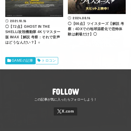
2024.08.16
2021.10.16
◯【66点】ツイスターズ【解説 考
◯【72点】GHOST IN THE
察：4DXでの地球温暖化で恐怖体
SHELL/攻殻機動隊 4Kリマスター
験は劇場だけ】◯
版 IMAX【解説 考察：それで音声
はどうなんだい？】○
GAMEの記事
トロコン
FOLLOW