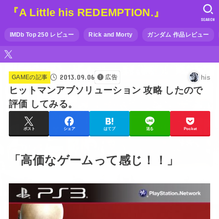
『A Little his REDEMPTION.』
SEARCH
IMDb Top 250 レビュー
Rick and Morty
ガンダム 作品レビュー
2013.09.06
his
GAMEの記事
広告
ヒットマンアブソリューション 攻略 したので
評価 してみる。
ポスト
シェア
はてブ
送る
Pocket
「高価なゲームって感じ！！」