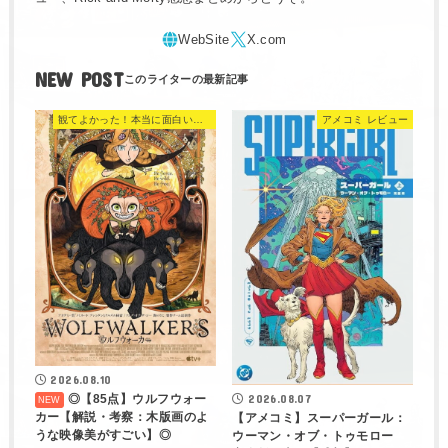
NEW POST
観てよかった！本当に面白い映画 560選
アメコミ レビュー
2026.08.10
◎【85点】ウルフウォー
2026.08.07
カー【解説・考察：木版画のよ
【アメコミ】スーパーガール：
うな映像美がすごい】◎
ウーマン・オブ・トゥモロー