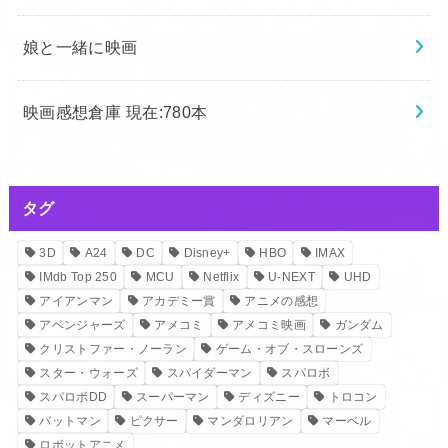
娘と一緒に映画
映画感想倉庫 現在:780本
タグ
3D
A24
DC
Disney+
HBO
IMAX
IMdb Top 250
MCU
Netflix
U-NEXT
UHD
アイアンマン
アカデミー賞
アニメの感想
アベンジャーズ
アメコミ
アメコミ映画
ガンダム
クリストファー・ノーラン
ゲーム・オブ・スローンズ
スター・ウォーズ
スパイダーマン
スパロボ
スパロボDD
スーパーマン
ディズニー
トロコン
バットマン
ピクサー
マンダロリアン
マーベル
ロボットアニメ