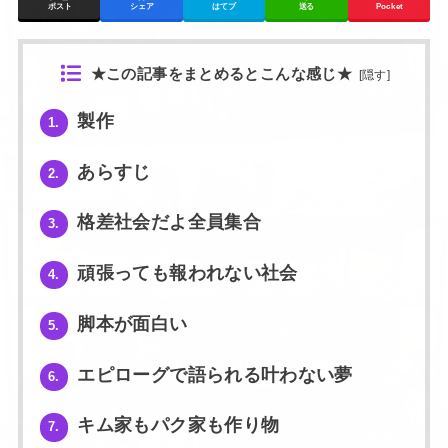
ポスト
シェア
はてブ
送る
Pocket
★この記事をまとめるとこんな感じ★
[
隠す
]
製作
1.
あらすじ
2.
格差社会だよ全員集合
3.
頑張っても報われない社会
4.
脚本が面白い
5.
エピローグで語られる叶わない夢
6.
キム家もパク家も作り物
7.