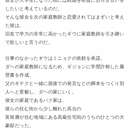
したいと考えているのだ。
そんな彼女を次の家庭教師と恋愛されてはまずいと考え
た彼は、
旧友で学力の非常に高かったギウに家庭教師を引き継い
で欲しいと言うのだ。
仕事のなかったギウはミニョクの依頼を承諾。
ダヘの家庭教師になるため、ギジョンに学歴詐称した履
歴書を作成、
父のギテクと一緒に面接での発言などの脚本をつくり別
人へと変貌し、ダヘの家にいく。
彼女の家庭であるパク家は、
彼らの住む街から少し離れた高台の
富裕層が住む地域にある高級住宅街のうちのひとつの大
豪邸だった。