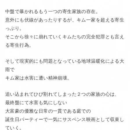
中盤で暴かれるもう一つの寄生家族の存在。
意外にも伏線があったりするが、キム一家を超える寄生
っぷり。
そこから徐々に崩れていくキムたちの完全犯罪とも言え
る寄生行為。
そして現実的にも問題となっている地球温暖化による大
雨で
キム家は水害に遭い精神崩壊。
追い込まれてひび割れてしまった２つの家族の心は、
最終盤にて水害も気にしない
大富豪の優雅な日常の一貫である庭での
誕生日パーティーで一気にサスペンス映画として収束し
ていく。