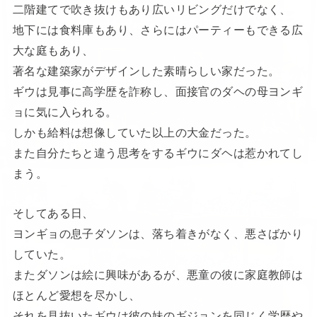
二階建てで吹き抜けもあり広いリビングだけでなく、
地下には食料庫もあり、さらにはパーティーもできる広
大な庭もあり、
著名な建築家がデザインした素晴らしい家だった。
ギウは見事に高学歴を詐称し、面接官のダヘの母ヨンギ
ョに気に入られる。
しかも給料は想像していた以上の大金だった。
また自分たちと違う思考をするギウにダヘは惹かれてし
まう。
そしてある日、
ヨンギョの息子ダソンは、落ち着きがなく、悪さばかり
していた。
またダソンは絵に興味があるが、悪童の彼に家庭教師は
ほとんど愛想を尽かし、
それを見抜いたギウは彼の妹のギジョンを同じく学歴や