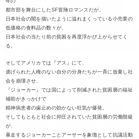
年の
都市部を舞台にしたSF冒険ロマンスだが。
日本社会の闇を描いたように溢れまくっている小売業の
低価格の食料品の数々が、
日本社会の当たり前の貧困を再度浮かび上がらせてく
る。
そしてアメリカでは『アス』にて、
虐げられた人権のない自分の分身たちが一斉に放棄し社
会を崩壊させ、
『ジョーカー』では国によって削減された貧困層の福祉
補助がきっかけで
精神病患者の歯止めの効かない狂気が爆発。
そしてもともと社会に抑圧されていた貧困層の労働階級
が、
暴走するジョーカーことアーサーを象徴として抗議活動