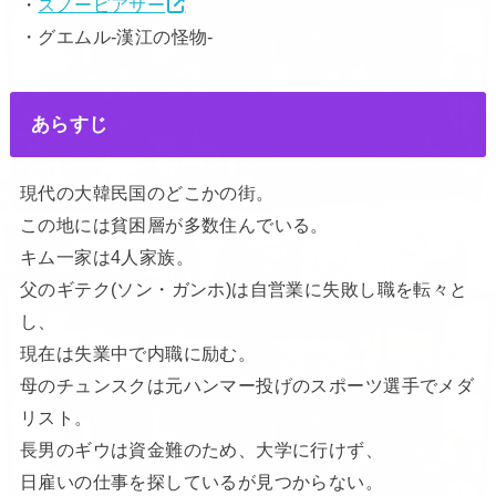
・
スノーピアサー
・グエムル-漢江の怪物-
あらすじ
現代の大韓民国のどこかの街。
この地には貧困層が多数住んでいる。
キム一家は4人家族。
父のギテク(ソン・ガンホ)は自営業に失敗し職を転々と
し、
現在は失業中で内職に励む。
母のチュンスクは元ハンマー投げのスポーツ選手でメダ
リスト。
長男のギウは資金難のため、大学に行けず、
日雇いの仕事を探しているが見つからない。