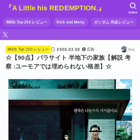
『A Little his REDEMPTION.』
SEARCH
IMDb Top 250 レビュー
Rick and Morty
ガンダム 作品レビュー
2020.03.02
his
IMDb Top 250 レビュー
広告
☆【90点】パラサイト 半地下の家族【解説 考
察 :ユーモアでは埋められない格差】☆