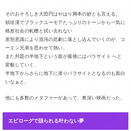
そのおそろしき大団円はやはり脚本の妙とも言える。
頓珍漢でブラックユーモアたっぷりのトーンから一気に
格差社会の軋轢と拭い去れない
差別意識により混沌の悲劇に落とし込んでいくのが、コ
ーエン兄弟を思わせて熱い。
また邦題の半地下という面が最後にはパラサイト へと
変貌していく、
半地下からさらに地下に潜りパラサイトとなるのも面白
いなぁと。
他にも多数のメタファーがあって、奥深い映画だった。
エピローグで語られる叶わない夢