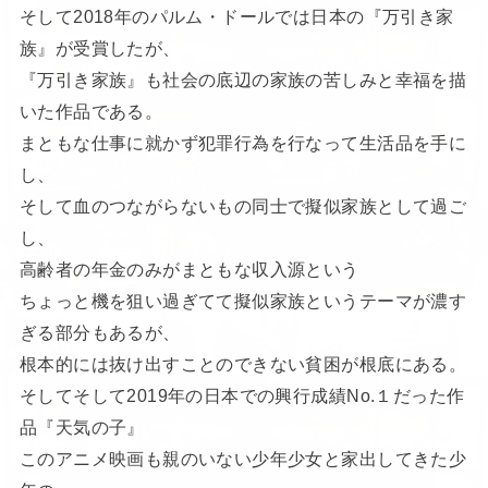
そして2018年のパルム・ドールでは日本の『万引き家
族』が受賞したが、
『万引き家族』も社会の底辺の家族の苦しみと幸福を描
いた作品である。
まともな仕事に就かず犯罪行為を行なって生活品を手に
し、
そして血のつながらないもの同士で擬似家族として過ご
し、
高齢者の年金のみがまともな収入源という
ちょっと機を狙い過ぎてて擬似家族というテーマが濃す
ぎる部分もあるが、
根本的には抜け出すことのできない貧困が根底にある。
そしてそして2019年の日本での興行成績No.１だった作
品『天気の子』
このアニメ映画も親のいない少年少女と家出してきた少