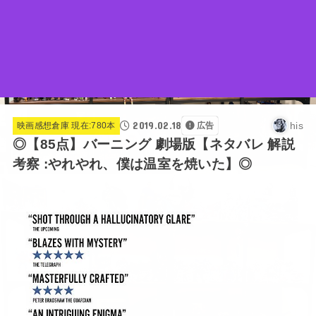
2019.02.18
his
映画感想倉庫 現在:780本
広告
◎【85点】バーニング 劇場版【ネタバレ 解説
考察 :やれやれ、僕は温室を焼いた】◎