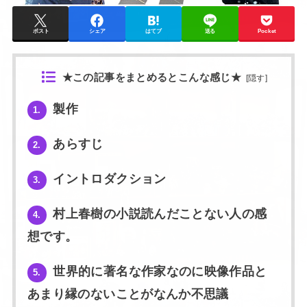
ポスト
シェア
はてブ
送る
Pocket
★この記事をまとめるとこんな感じ★
[
隠す
]
製作
1.
あらすじ
2.
イントロダクション
3.
村上春樹の小説読んだことない人の感
4.
想です。
世界的に著名な作家なのに映像作品と
5.
あまり縁のないことがなんか不思議