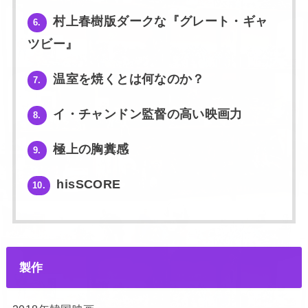
村上春樹版ダークな『グレート・ギャ
6.
ツビー』
温室を焼くとは何なのか？
7.
イ・チャンドン監督の高い映画力
8.
極上の胸糞感
9.
hisSCORE
10.
製作