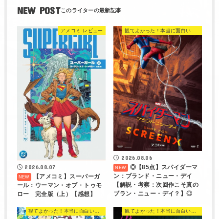
NEW POST
アメコミ レビュー
観てよかった！本当に面白い映画 560選
2026.08.06
◎【85点】スパイダーマ
2026.08.07
ン：ブランド・ニュー・デイ
【アメコミ】スーパーガ
【解説・考察：次回作こそ真の
ール：ウーマン・オブ・トゥモ
ブラン・ニュー・デイ？】◎
ロー 完全版（上）【感想】
観てよかった！本当に面白い映画 560選
観てよかった！本当に面白い映画 560選