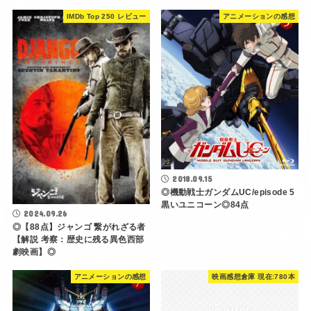
IMDb Top 250 レビュー
アニメーションの感想
2018.09.15
◎機動戦士ガンダムUC/episode 5
黒いユニコーン◎84点
2024.09.26
◎【88点】ジャンゴ 繋がれざる者
【解説 考察：歴史に残る異色西部
劇映画】◎
アニメーションの感想
映画感想倉庫 現在:780本