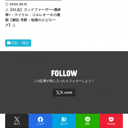
2022.08.13
△【62点】ゴッドファーザー<最終
章>：マイケル・コルレオーネの最
期【解説 考察：地獄のエピロー
グ】△
日記・雑記
FOLLOW
ポスト
シェア
はてブ
送る
Pocket