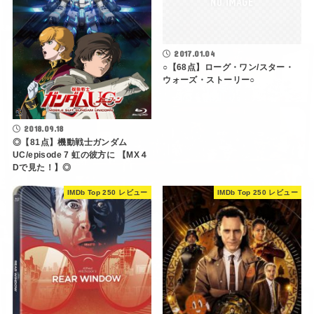
2017.01.04
○【68点】ローグ・ワン/スター・
ウォーズ・ストーリー○
2018.09.18
◎【81点】機動戦士ガンダム
UC/episode 7 虹の彼方に 【MX４
Dで見た！】◎
IMDb Top 250 レビュー
IMDb Top 250 レビュー