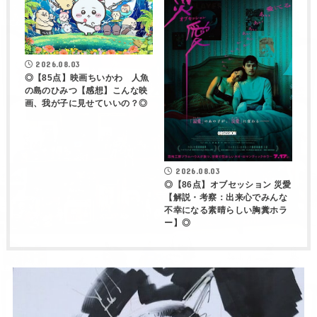
2026.08.03
◎【85点】映画ちいかわ 人魚
の島のひみつ【感想】こんな映
画、我が子に見せていいの？◎
2026.08.03
◎【86点】オブセッション 災愛
【解説・考察：出来心でみんな
不幸になる素晴らしい胸糞ホラ
ー】◎