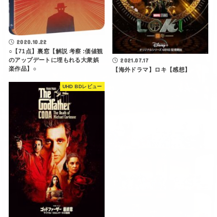
2020.10.22
○【71点】裏窓【解説 考察 :価値観
のアップデートに埋もれる大衆娯
2021.07.17
楽作品】○
【海外ドラマ】ロキ【感想】
UHD BDレビュー