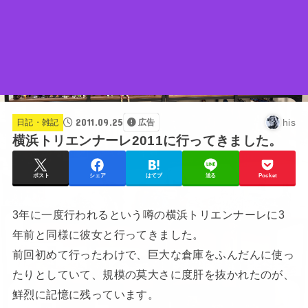
2011.09.25
his
日記・雑記
広告
横浜トリエンナーレ2011に行ってきました。
ポスト
シェア
はてブ
送る
Pocket
3年に一度行われるという噂の横浜トリエンナーレに3
年前と同様に彼女と行ってきました。
前回初めて行ったわけで、巨大な倉庫をふんだんに使っ
たりとしていて、規模の莫大さに度肝を抜かれたのが、
鮮烈に記憶に残っています。