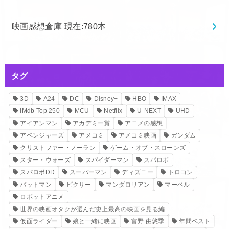
映画感想倉庫 現在:780本
タグ
3D
A24
DC
Disney+
HBO
IMAX
IMdb Top 250
MCU
Netflix
U-NEXT
UHD
アイアンマン
アカデミー賞
アニメの感想
アベンジャーズ
アメコミ
アメコミ映画
ガンダム
クリストファー・ノーラン
ゲーム・オブ・スローンズ
スター・ウォーズ
スパイダーマン
スパロボ
スパロボDD
スーパーマン
ディズニー
トロコン
バットマン
ピクサー
マンダロリアン
マーベル
ロボットアニメ
世界の映画オタクが選んだ史上最高の映画を見る編
仮面ライダー
娘と一緒に映画
富野 由悠季
年間ベスト