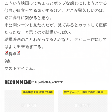
こういう映画ってちょっとポップな感じにしようとする
傾向が目立ってる気がするけど、どこか堅苦しいのは、
逆に高評に繋がると思う。
未公開シーンも見たのだが、見てみるとカットして正解
だったなーと思うのが結構いっぱい。
結構映画のことわかってるんだなと。デビュー作にして
はよく出来過ぎてる。
得点
9点
マストアイテム。
RECOMMEND
映画感想倉庫 現在:780本
観てよかった！本当に面白い映画 560選