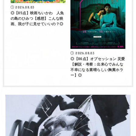
2026.08.03
◎【85点】映画ちいかわ 人魚
の島のひみつ【感想】こんな映
画、我が子に見せていいの？◎
2026.08.03
◎【86点】オブセッション 災愛
【解説・考察：出来心でみんな
不幸になる素晴らしい胸糞ホラ
ー】◎