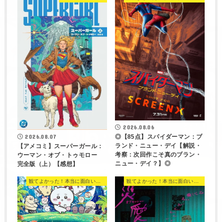
2026.08.06
◎【85点】スパイダーマン：ブ
2026.08.07
ランド・ニュー・デイ【解説・
【アメコミ】スーパーガール：
考察：次回作こそ真のブラン・
ウーマン・オブ・トゥモロー
ニュー・デイ？】◎
完全版（上）【感想】
観てよかった！本当に面白い映画 560選
観てよかった！本当に面白い映画 560選