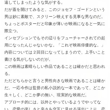
遠してしまったような気がする。
だが蓋を開けてみると、このジョセフ・ゴードンという
男は妙に素敵で、スクリーン映えする見事な男なのだ。
ちょっとポスターだと印象が薄いが映画になると一気に
際立つ。
インセプションでもその辺りをフューチャーされての起
用になったんじゃないかな。「これぞ映画俳優的な。」
内容については２回目になってしまうので、上手いこと
書ける気がしないのだが。
この映画は素晴らしい作品であることは確かだと思われ
る。
ただどちらかと言うと男性向きな映画であることは確か
だ。一応今作は監督の私小説的な一本であって、どこか
生々しく、どこか夢の無い、現実的な映画だ。
アプローチ的には、以外とやっているようでやってな
い、恋愛の楽しさと辛さを交互に見せる演出により、恋