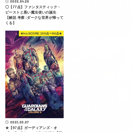
2022.04.20
◯【77点】ファンタスティック・
ビーストと黒い魔法使いの誕生
【解説 考察 :ダークな世界が帰って
くる】
★hisSCORE:100点〜96点★
2023.05.07
★【97点】ガーディアンズ・オ