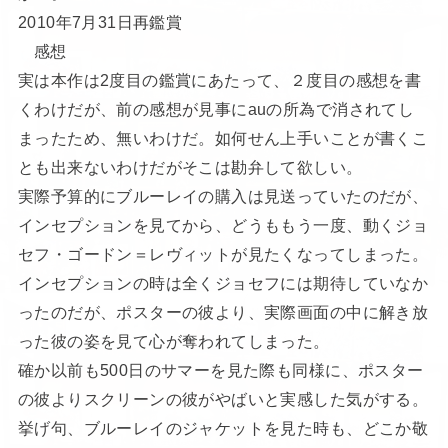
2010年7月31日再鑑賞
感想
実は本作は2度目の鑑賞にあたって、２度目の感想を書
くわけだが、前の感想が見事にauの所為で消されてし
まったため、無いわけだ。如何せん上手いことが書くこ
とも出来ないわけだがそこは勘弁して欲しい。
実際予算的にブルーレイの購入は見送っていたのだが、
インセプションを見てから、どうももう一度、動くジョ
セフ・ゴードン＝レヴィットが見たくなってしまった。
インセプションの時は全くジョセフには期待していなか
ったのだが、ポスターの彼より、実際画面の中に解き放
った彼の姿を見て心が奪われてしまった。
確か以前も500日のサマーを見た際も同様に、ポスター
の彼よりスクリーンの彼がやばいと実感した気がする。
挙げ句、ブルーレイのジャケットを見た時も、どこか敬