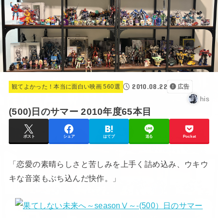
2010.08.22
観てよかった！本当に面白い映画 560選
広告
his
(500)日のサマー 2010年度65本目
ポスト
シェア
はてブ
送る
Pocket
「恋愛の素晴らしさと苦しみを上手く詰め込み、ウキウ
キな音楽もぶち込んだ快作。」