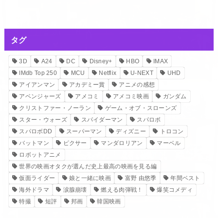
タグ
3D
A24
DC
Disney+
HBO
IMAX
IMdb Top 250
MCU
Netflix
U-NEXT
UHD
アイアンマン
アカデミー賞
アニメの感想
アベンジャーズ
アメコミ
アメコミ映画
ガンダム
クリストファー・ノーラン
ゲーム・オブ・スローンズ
スター・ウォーズ
スパイダーマン
スパロボ
スパロボDD
スーパーマン
ディズニー
トロコン
バットマン
ピクサー
マンダロリアン
マーベル
ロボットアニメ
世界の映画オタクが選んだ史上最高の映画を見る編
仮面ライダー
娘と一緒に映画
富野 由悠季
年間ベスト
海外ドラマ
涙腺崩壊
燃える肉弾戦！
爆笑コメディ
特撮
短評
邦画
韓国映画