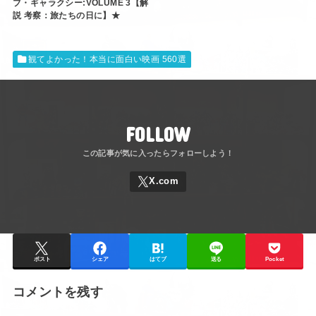
ブ・ギャラクシー:VOLUME 3【解
説 考察：旅たちの日に】★
観てよかった！本当に面白い映画 560選
FOLLOW
ポスト
シェア
はてブ
送る
Pocket
コメントを残す