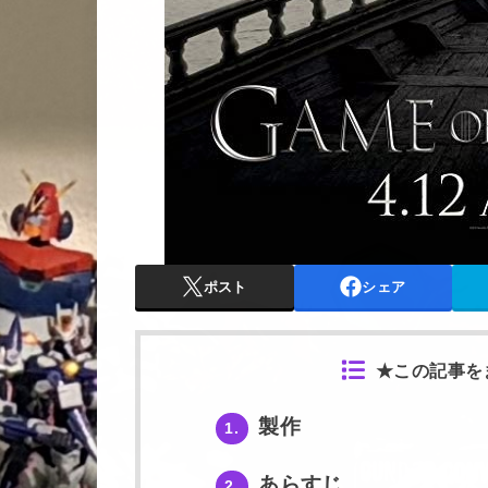
ポスト
シェア
★この記事を
製作
1.
あらすじ
2.