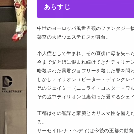
あらすじ
中世のヨーロッパ風世界観のファンタジー
架空の大陸ウェステロスが舞台。
小人症として生まれ、その直後に母を失っ
今まで父と姉に恨まれ続けてきたティリオ
暗殺された暴君ジョフリーを殺した罪を問
しかしティリオン（ピーター・ディンクレイ
兄のジェイミー（ニコライ・コスター＝ワ
その途中ティリオンは裏切った愛するシェ
王都はその智謀と豪腕とカリスマ性を備え
る。
サーセイ(レナ・ヘディ)は今後の王都の動