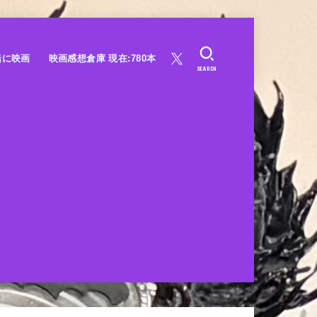
緒に映画
映画感想倉庫 現在:780本
SEARCH