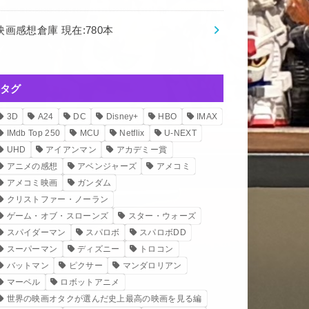
映画感想倉庫 現在:780本
タグ
3D
A24
DC
Disney+
HBO
IMAX
IMdb Top 250
MCU
Netflix
U-NEXT
UHD
アイアンマン
アカデミー賞
アニメの感想
アベンジャーズ
アメコミ
アメコミ映画
ガンダム
クリストファー・ノーラン
ゲーム・オブ・スローンズ
スター・ウォーズ
スパイダーマン
スパロボ
スパロボDD
スーパーマン
ディズニー
トロコン
バットマン
ピクサー
マンダロリアン
マーベル
ロボットアニメ
世界の映画オタクが選んだ史上最高の映画を見る編