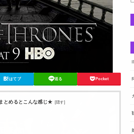
はてブ
送る
Pocket
R
まとめるとこんな感じ★
[
隠す
]