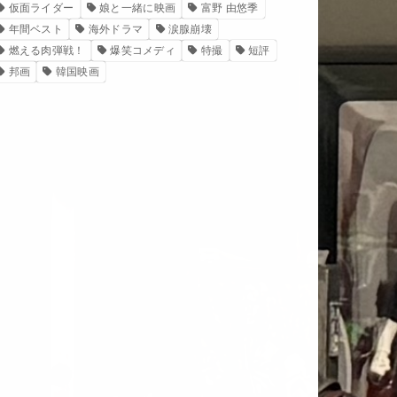
仮面ライダー
娘と一緒に映画
富野 由悠季
年間ベスト
海外ドラマ
涙腺崩壊
燃える肉弾戦！
爆笑コメディ
特撮
短評
邦画
韓国映画