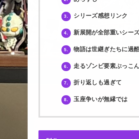
シリーズ感想リンク
3.
新展開が全部重いシーズ
4.
物語は世継ぎたちに過
5.
走るゾンビ要素ぶっこん
6.
折り返しも過ぎて
7.
玉座争いが無縁では
8.