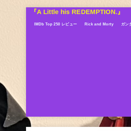
『A Little his REDEMPTION.』
IMDb Top 250 レビュー
Rick and Morty
ガン