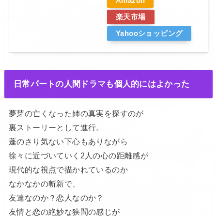
Amazon
楽天市場
Yahooショッピング
日常パートの人間ドラマも個人的にはよかった
夢芽の亡くなった姉の真実を探すのが
裏ストーリーとして進行。
蓬のさり気ない下心もありながら
徐々に近づいていく2人の心の距離感が
現代的な視点で描かれているのか
なかなかの斬新で、
友達なのか？恋人なのか？
友情と恋の絶妙な狭間の感じが