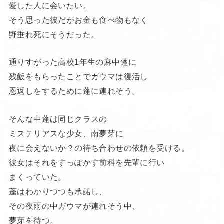
愛した人に会いたい。
そう思った彼だがお金も食べ物もなく
野垂れ死にそうだった。
通りすがった高校1年生の麻中蓬に
残飯をもらったことでガウマは復活し
恩返しをするために蓬に連れそう。
そんな中蓬は同じクラスの
ミステリアスな少女、南夢芽に
夜に会えないか？の待ち合わせの依頼を受ける。
彼女はそれをすっぽかす前科を先輩に行い
まくっていた。
蓬はわかりつつも承諾し、
その夜雨の中ガウマが連れそう中、
夢芽を待つ。