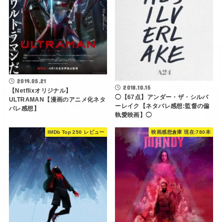
2019.05.21
2018.10.15
【Netflixオリジナル】
◯【67点】アンダー・ザ・シルバ
ULTRAMAN【漫画のアニメ化ネタ
ーレイク【ネタバレ感想:監督の偏
バレ感想】
執愛映画】◯
IMDb Top 250 レビュー
映画感想倉庫 現在:780本