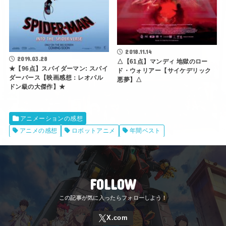
2018.11.14
2019.03.28
△【61点】マンディ 地獄のロー
★【96点】スパイダーマン: スパイ
ド・ウォリアー【サイケデリック
ダーバース【映画感想：レオパル
悪夢】△
ドン級の大傑作】★
アニメーションの感想
アニメの感想
ロボットアニメ
年間ベスト
FOLLOW