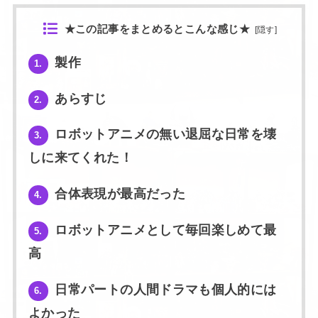
★この記事をまとめるとこんな感じ★
[
隠す
]
製作
1.
あらすじ
2.
ロボットアニメの無い退屈な日常を壊
3.
しに来てくれた！
合体表現が最高だった
4.
ロボットアニメとして毎回楽しめて最
5.
高
日常パートの人間ドラマも個人的には
6.
よかった