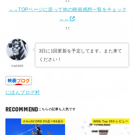
↓↓
→→TOPページに戻って他の映画感想一覧をチェック
←←
↑↑
3日に1回更新を予定してます。また来て
ください！
his0809
にほんブログ村
RECOMMEND
☆hisSCORE:95点〜88点☆
IMDb Top 250 レビュー