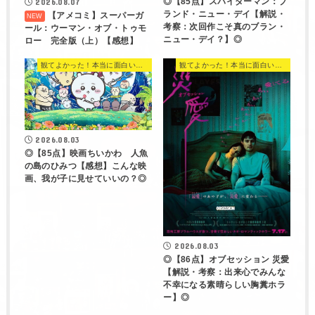
◎【85点】スパイダーマン：ブ
2026.08.07
ランド・ニュー・デイ【解説・
【アメコミ】スーパーガ
考察：次回作こそ真のブラン・
ール：ウーマン・オブ・トゥモ
ニュー・デイ？】◎
ロー 完全版（上）【感想】
観てよかった！本当に面白い映画 560選
観てよかった！本当に面白い映画 560選
2026.08.03
◎【85点】映画ちいかわ 人魚
の島のひみつ【感想】こんな映
画、我が子に見せていいの？◎
2026.08.03
◎【86点】オブセッション 災愛
【解説・考察：出来心でみんな
不幸になる素晴らしい胸糞ホラ
ー】◎