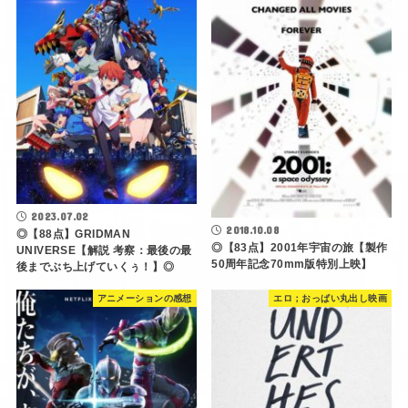
2023.07.02
2018.10.08
◎【88点】GRIDMAN
◎【83点】2001年宇宙の旅【製作
UNIVERSE【解説 考察：最後の最
50周年記念70mm版特別上映】
後までぶち上げていくぅ！】◎
アニメーションの感想
エロ；おっぱい丸出し映画