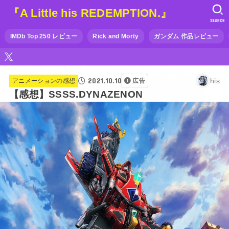
『A Little his REDEMPTION.』
SEARCH
IMDb Top 250 レビュー
Rick and Morty
ガンダム 作品レビュー
2021.10.10
his
アニメーションの感想
広告
【感想】SSSS.DYNAZENON