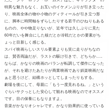
特異な魅力もなく、お互いのイケメンぶりが引き立った
り、映画全体の物や小物のディティールが引き立つ形
に、脚本に時間軸をずらしたりする若干のひねりもある
ものの、やや物足りないが、近年では久しぶりに見た
60年だいを舞台にした核だとか冷戦だとかの要素がち
ょっと目新しく感じる。
スパイ映画らしいスリル要素よりも笑に走りがちなの
は、賛否両論だが、ラストの駆け引きで、どちらか…..
ならば、かなりの映画のバランが転調して傑作になった
が、それを避けたあたりが商業映画であり娯楽映画だな
ぁと思うけど、結構ホッとしてしまったりもする。
劇場を後にして、母親に「もう一度見れるね。」という
ぐらいサクっとした安心して観れる映画なのでオススメ
です。目の保養にもなりますよ。
音楽がかなりオシャレです。かなり効果的に使っている