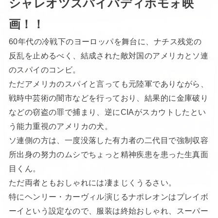
シャレオツスパイバディホモォ映
画！！
60年代の冷戦下のヨーロッパを舞台に、ナチス残党の
反乱を止めるべく、結成された敵対国のアメリカとソ連
のスパイのコンビ。
ただアメリカのスパイと言っても元陸軍でありながら、
戦時中芸術の闇市などを行っており、結果的に金庫破り
などの窃盗の罪で捕まり、逆にCIAがスカウトしたとい
う能力重視のアメリカの犬。
ソ連側の方は、一度没落した有力者の二代目で強制収容
所出身の努力のムシでちょっと精神疾患を患った生真面
目くん。
ただ両者ともおしゃれには凄まじくうるさい。
特にヘンリー・カーヴィル演じるナポレオンはプレイボ
ーイという設定なので、服装は終始おしゃれ、スーパー