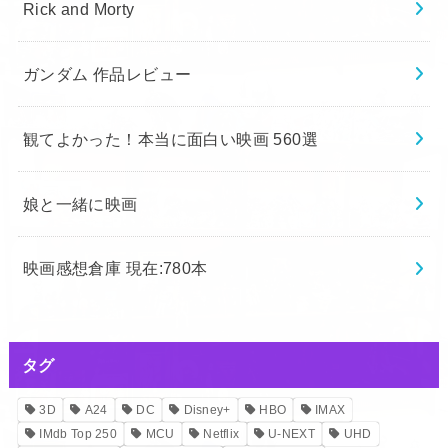
Rick and Morty
ガンダム 作品レビュー
観てよかった！本当に面白い映画 560選
娘と一緒に映画
映画感想倉庫 現在:780本
タグ
3D
A24
DC
Disney+
HBO
IMAX
IMdb Top 250
MCU
Netflix
U-NEXT
UHD