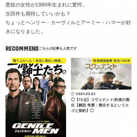
悪役の女性が1990年生まれに驚愕。
次回作も期待していいかも？
ちょっとヘンリー・カーヴィルとアーミー・ハマーが好
きになりました。
RECOMMEND
観てよかった！本当に面白い映画 560選
映画感想倉庫 現在:780本
2024.02.23
◯【72点】コヴェナント/約束の救
出【解説 考察：救出するというエ
ゴと契約】◯