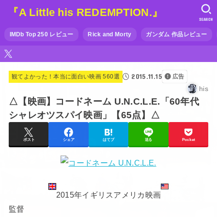
『A Little his REDEMPTION.』
SEARCH
IMDb Top 250 レビュー
Rick and Morty
ガンダム 作品レビュー
2015.11.15
観てよかった！本当に面白い映画 560選
広告
his
△【映画】コードネーム U.N.C.L.E.「60年代
シャレオツスパイ映画」【65点】△
ポスト
シェア
はてブ
送る
Pocket
2015年イギリスアメリカ映画
監督