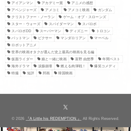
アイアンマン
アカデミー賞
アニメの感想
アベンジャーズ
アメコミ
アメコミ映画
ガンダム
クリストファー・ノーラン
ゲーム・オブ・スローンズ
スター・ウォーズ
スパイダーマン
スパロボ
スパロボDD
スーパーマン
ディズニー
トロコン
バットマン
ピクサー
マンダロリアン
マーベル
ロボットアニメ
世界の映画オタクが選んだ史上最高の映画を見る編
仮面ライダー
娘と一緒に映画
富野 由悠季
年間ベスト
海外ドラマ
涙腺崩壊
燃える肉弾戦！
爆笑コメディ
特撮
短評
邦画
韓国映画
© 2026
『A Little his REDEMPTION.』
All Rights Reserved.