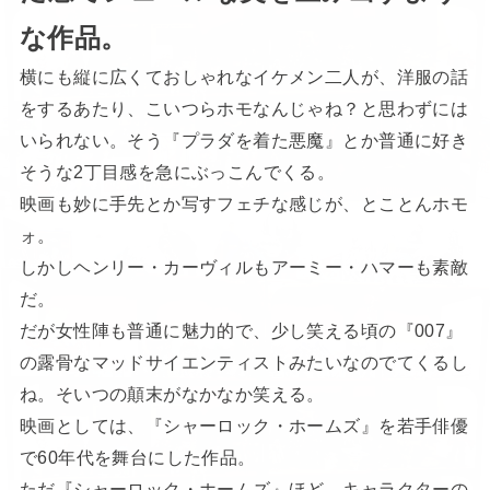
な作品。
横にも縦に広くておしゃれなイケメン二人が、洋服の話
をするあたり、こいつらホモなんじゃね？と思わずには
いられない。そう『プラダを着た悪魔』とか普通に好き
そうな2丁目感を急にぶっこんでくる。
映画も妙に手先とか写すフェチな感じが、とことんホモ
ォ。
しかしヘンリー・カーヴィルもアーミー・ハマーも素敵
だ。
だが女性陣も普通に魅力的で、少し笑える頃の『007』
の露骨なマッドサイエンティストみたいなのでてくるし
ね。そいつの顛末がなかなか笑える。
映画としては、『シャーロック・ホームズ』を若手俳優
で60年代を舞台にした作品。
ただ『シャーロック・ホームズ』ほど、キャラクターの