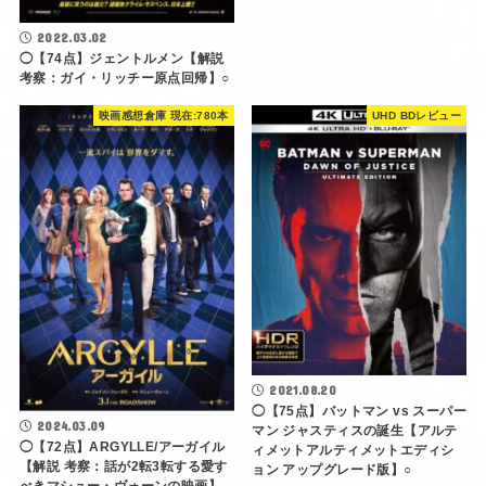
2022.03.02
◯【74点】ジェントルメン【解説
考察：ガイ・リッチー原点回帰】○
映画感想倉庫 現在:780本
UHD BDレビュー
2021.08.20
◯【75点】バットマン vs スーパー
2024.03.09
マン ジャスティスの誕生【アルテ
◯【72点】ARGYLLE/アーガイル
ィメットアルティメットエディシ
【解説 考察：話が2転3転する愛す
ョン アップグレード版】○
べきマシュー・ヴォーンの映画】