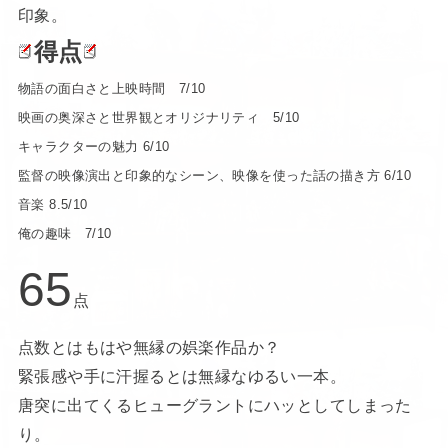
印象。
得点
物語の面白さと上映時間 7/10
映画の奥深さと世界観とオリジナリティ 5/10
キャラクターの魅力 6/10
監督の映像演出と印象的なシーン、映像を使った話の描き方 6/10
音楽 8.5/10
俺の趣味 7/10
65
点
点数とはもはや無縁の娯楽作品か？
緊張感や手に汗握るとは無縁なゆるい一本。
唐突に出てくるヒューグラントにハッとしてしまった
り。