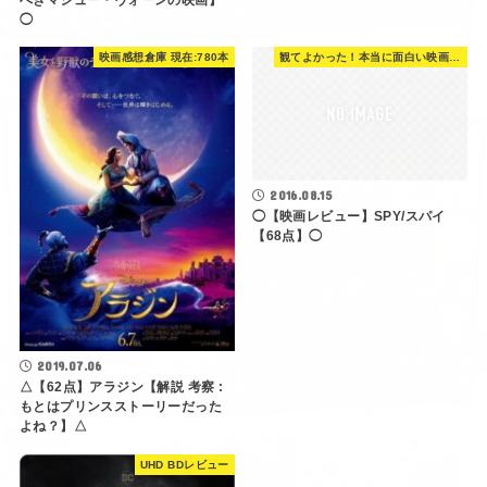
◯
映画感想倉庫 現在:780本
観てよかった！本当に面白い映画 560選
2016.08.15
◯【映画レビュー】SPY/スパイ
【68点】◯
2019.07.06
△【62点】アラジン【解説 考察 :
もとはプリンスストーリーだった
よね？】△
UHD BDレビュー