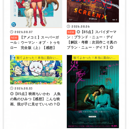
2026.08.06
◎【85点】スパイダーマ
2026.08.07
ン：ブランド・ニュー・デイ
【アメコミ】スーパーガ
【解説・考察：次回作こそ真の
ール：ウーマン・オブ・トゥモ
ブラン・ニュー・デイ？】◎
ロー 完全版（上）【感想】
観てよかった！本当に面白い映画 560選
観てよかった！本当に面白い映画 560選
2026.08.03
◎【85点】映画ちいかわ 人魚
の島のひみつ【感想】こんな映
画、我が子に見せていいの？◎