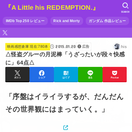
『A Little his REDEMPTION.』
SEARCH
IMDb Top 250 レビュー
Rick and Morty
ガンダム 作品レビュー
2015.01.20
his
映画感想倉庫 現在:780本
広告
△怪盗グルーの月泥棒「うざったいが段々快感
に」64点△
ポスト
シェア
はてブ
送る
Pocket
「序盤はイライラするが、だんだん
その世界観にはまっていく。」