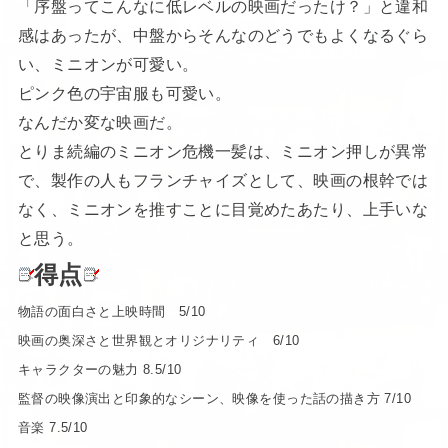
「序盤ってこんなに低レベルの映画だったけ？」と違和
感はあったが、中盤からそんなのどうでもよくなるぐら
い、ミニオンが可愛い。
ピンク色の宇宙服も可愛い。
なんだか変な映画だ。
とりま続編のミニオン危機一髪は、ミニオン押しが異常
で、製作の人もフランチャイズとして、映画の根幹では
なく、ミニオンを推すことに目覚めたあたり、上手いな
と思う。
得点
物語の面白さと上映時間 5/10
映画の奥深さと世界観とオリジナリティ 6/10
キャラクターの魅力 8.5/10
監督の映像演出と印象的なシーン、映像を使った話の描き方 7/10
音楽 7.5/10