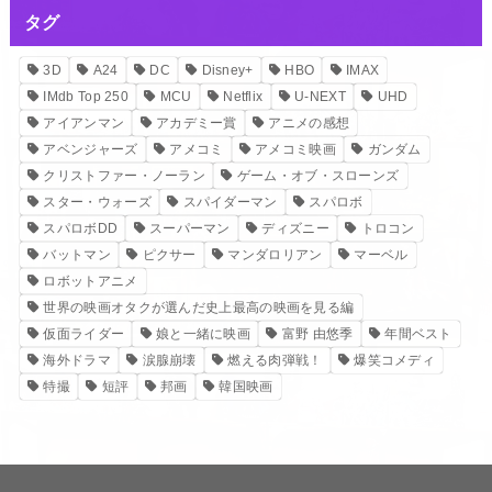
タグ
3D
A24
DC
Disney+
HBO
IMAX
IMdb Top 250
MCU
Netflix
U-NEXT
UHD
アイアンマン
アカデミー賞
アニメの感想
アベンジャーズ
アメコミ
アメコミ映画
ガンダム
クリストファー・ノーラン
ゲーム・オブ・スローンズ
スター・ウォーズ
スパイダーマン
スパロボ
スパロボDD
スーパーマン
ディズニー
トロコン
バットマン
ピクサー
マンダロリアン
マーベル
ロボットアニメ
世界の映画オタクが選んだ史上最高の映画を見る編
仮面ライダー
娘と一緒に映画
富野 由悠季
年間ベスト
海外ドラマ
涙腺崩壊
燃える肉弾戦！
爆笑コメディ
特撮
短評
邦画
韓国映画