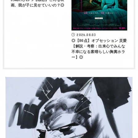
画、我が子に見せていいの？◎
2026.08.03
◎【86点】オブセッション 災愛
【解説・考察：出来心でみんな
不幸になる素晴らしい胸糞ホラ
ー】◎