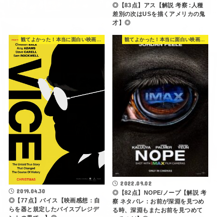
◎【83点】アス【解説 考察 :人種
差別の次はUSを描くアメリカの鬼
才】◎
観てよかった！本当に面白い映画 560選
観てよかった！本当に面白い映画 560選
2022.09.02
2019.04.30
◎【82点】NOPE/ノープ【解説 考
◎【77点】バイス【映画感想：自
察 ネタバレ：お前が深淵を見つめ
らを器と規定したバイスプレジデ
る時、深淵もまたお前を見つめて