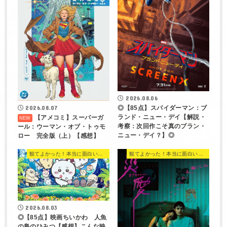
2026.08.06
◎【85点】スパイダーマン：ブ
2026.08.07
ランド・ニュー・デイ【解説・
【アメコミ】スーパーガ
考察：次回作こそ真のブラン・
ール：ウーマン・オブ・トゥモ
ニュー・デイ？】◎
ロー 完全版（上）【感想】
観てよかった！本当に面白い映画 560選
観てよかった！本当に面白い映画 560選
2026.08.03
◎【85点】映画ちいかわ 人魚
の島のひみつ【感想】こんな映