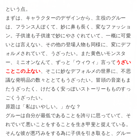
という点。
まずは、キャラクターのデザインから、主役のグルー
は、フランス人ぽくて、妙に鼻も長く、変なファッショ
ン。子供達も子供達で妙にやさぐれていて、一概に可愛
いとは言えない、その他の登場人物も同様に、変にデフ
ォルメされていて、うざったい。また黄色いモンスタ
ー、ミニオンなんて、ずっと「ウィウィ」言って
うざい
ことこの上ない
、そこに妙なデフォルメの世界に、不思
議な発明品の数々ととてもうざったい。冒頭の音楽もま
たうざったく、けだるく安っぽいストーリーもものすっ
ごくうざったい。
原題は「私はいやしい。」かな？
グルーは自分が最低であることを誇りに思っていて、そ
れでいて悪いことをすることを生き甲斐と捉えている。
そんな彼が悪巧みをする為に子供を引き取ると、グルー