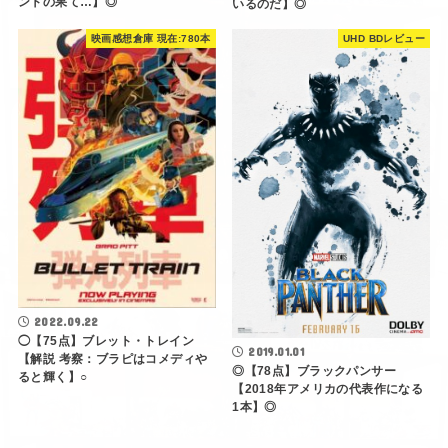
ントの果て…】◎
いるのだ】◎
映画感想倉庫 現在:780本
UHD BDレビュー
2022.09.22
◯【75点】ブレット・トレイン
2019.01.01
【解説 考察：ブラピはコメディや
◎【78点】ブラックパンサー
ると輝く】○
【2018年アメリカの代表作になる
1本】◎