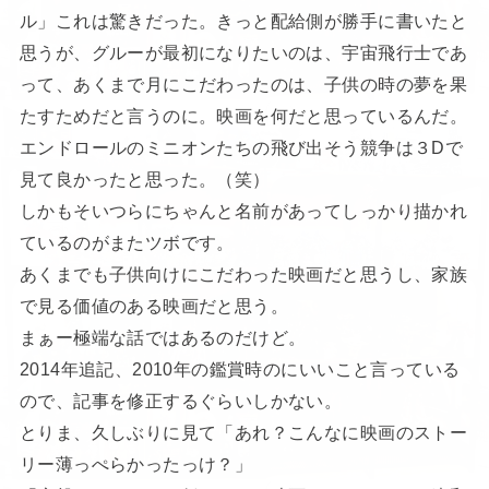
ル」これは驚きだった。きっと配給側が勝手に書いたと
思うが、グルーが最初になりたいのは、宇宙飛行士であ
って、あくまで月にこだわったのは、子供の時の夢を果
たすためだと言うのに。映画を何だと思っているんだ。
エンドロールのミニオンたちの飛び出そう競争は３Dで
見て良かったと思った。（笑）
しかもそいつらにちゃんと名前があってしっかり描かれ
ているのがまたツボです。
あくまでも子供向けにこだわった映画だと思うし、家族
で見る価値のある映画だと思う。
まぁー極端な話ではあるのだけど。
2014年追記、2010年の鑑賞時のにいいこと言っている
ので、記事を修正するぐらいしかない。
とりま、久しぶりに見て「あれ？こんなに映画のストー
リー薄っぺらかったっけ？」