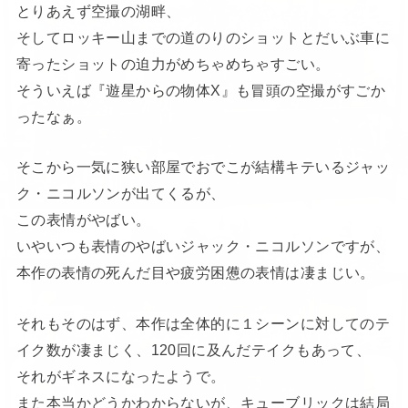
とりあえず空撮の湖畔、
そしてロッキー山までの道のりのショットとだいぶ車に
寄ったショットの迫力がめちゃめちゃすごい。
そういえば『遊星からの物体X』も冒頭の空撮がすごか
ったなぁ。
そこから一気に狭い部屋でおでこが結構キテいるジャッ
ク・ニコルソンが出てくるが、
この表情がやばい。
いやいつも表情のやばいジャック・ニコルソンですが、
本作の表情の死んだ目や疲労困憊の表情は凄まじい。
それもそのはず、本作は全体的に１シーンに対してのテ
イク数が凄まじく、120回に及んだテイクもあって、
それがギネスになったようで。
また本当かどうかわからないが、キューブリックは結局