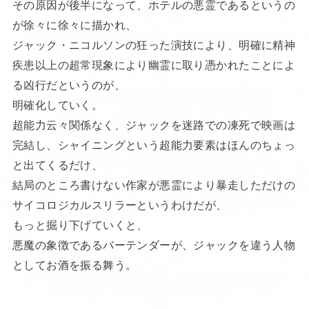
その原因が後半になって、ホテルの悪霊であるというの
が徐々に徐々に描かれ、
ジャック・ニコルソンの狂った演技により、明確に精神
疾患以上の超常現象により幽霊に取り憑かれたことによ
る凶行だというのが、
明確化していく。
超能力云々関係なく、ジャックを迷路での凍死で映画は
完結し、シャイニングという超能力要素はほんのちょっ
と出てくるだけ、
結局のところ書けない作家が悪霊により暴走しただけの
サイコロジカルスリラーというわけだが、
もっと掘り下げていくと、
悪魔の象徴であるバーテンダーが、ジャックを違う人物
としてお酒を振る舞う。