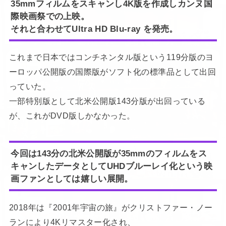
35mmフィルムをスキャンし4K版を作成しカンヌ国
際映画祭での上映。
それと合わせてUltra HD Blu-ray を発売。
これまで日本ではコンチネンタル版という119分版のヨ
ーロッパ公開版の国際版がソフト化の標準品として出回
っていた。
一部特別版として北米公開版143分版が出回っている
が、これがDVD版しかなかった。
今回は143分の北米公開版が35mmのフィルムをス
キャンしたデータとしてUHDブルーレイ化という映
画ファンとしては嬉しい展開。
2018年は『2001年宇宙の旅』がクリストファー・ノー
ランにより4Kリマスター化され、