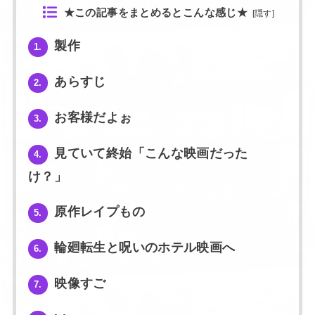
★この記事をまとめるとこんな感じ★
[
隠す
]
製作
1.
あらすじ
2.
お客様だよぉ
3.
見ていて終始「こんな映画だった
4.
け？」
原作レイプもの
5.
輪廻転生と呪いのホテル映画へ
6.
映像すご
7.