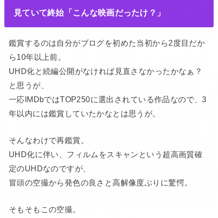
見ていて終始「こんな映画だったけ？」
鑑賞するのは自分がブログを初めた当初から2度目だか
ら10年以上前。
UHD化と続編公開がなければ見直さなかったかなぁ？
と思うが、
一応IMDbではTOP250に選出されている作品なので、3
年以内には鑑賞していたかなとは思うが。
そんなわけで再鑑賞。
UHD化に伴い、フィルムをスキャンという超高画質確
定のUHDなのですが、
冒頭の空撮から発色の良さと高解像度ぶりに驚愕。
そもそもこの空撮。