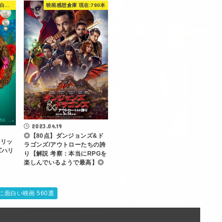
観てよかった！本当に面白い映画 560選
映画感想倉庫 現在:780本
2023.04.19
◎【80点】ダンジョンズ&ド
・リッ
ラゴンズ/アウトローたちの誇
ズハリ
り【解説 考察：本当にRPGを
楽しんでいるようで最高】◎
面白い映画 560選