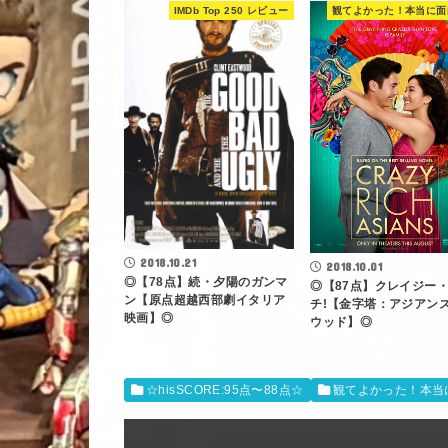
IMDb Top 250 レビュー
2018.10.21
2018.10.01
◎【78点】続・夕陽のガンマ
◎【87点】クレイジー
ン【原点超越西部劇イタリア
チ!【金字塔：アジアン
映画】◎
ウッド】◎
☆hisSCORE:95点〜88点☆
観てよかった！本当に