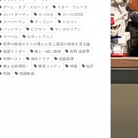
ゲーム・オブ・スローンズ
スター・ウォーズ
スパイダーマン
スパロボ
スパロボDD
スーパーマン
ディズニー
トロコン
バットマン
ピクサー
マンダロリアン
マーベル
ロボットアニメ
世界の映画オタクが選んだ史上最高の映画を見る編
仮面ライダー
娘と一緒に映画
富野 由悠季
年間ベスト
海外ドラマ
涙腺崩壊
燃える肉弾戦！
爆笑コメディ
特撮
短評
邦画
韓国映画