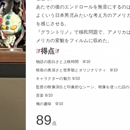
あたその後のエンドロールを無音にするの
よくいう日本男児みたいな考え方のアメリ
を感じさせる。
『グラントリノ』で移民問題で、アメリカ
メリカの変貌をフィルムに収めた。
得点
物語の面白さと上映時間 9/10
映画の奥深さと世界観とオリジナリティ 9/10
キャラクターの魅力 9/10
監督の映像演出と印象的なシーン、映像を使った話の描き方
音楽 8/10
俺の趣味 9/10
89
点