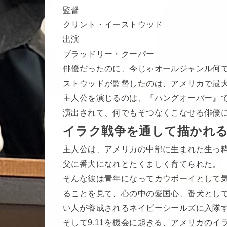
監督
クリント・イーストウッド
出演
ブラッドリー・クーパー
俳優だったのに、今じゃオールジャンル何
ストウッドが監督したのは、アメリカで最
主人公を演じるのは、『ハングオーバー』
演出されて、何でもそつなくこなせる俳優
イラク戦争を通して描かれ
主人公は、アメリカの中部に生まれた生っ
父に番犬になれとたくましく育てられた。
そんな彼は青年になってカウボーイとして
ることを見て、心の中の愛国心、番犬とし
い人が養成されるネイビーシールズに入隊
そして9.11を機会に起きる、アメリカのイ