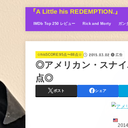
『A Little his REDEMPTION.』
IMDb Top 250 レビュー
Rick and Morty
ガン
2015.03.02
☆hisSCORE:95点〜88点☆
広告
◎アメリカン・スナイ
点◎
ポスト
シェア
20