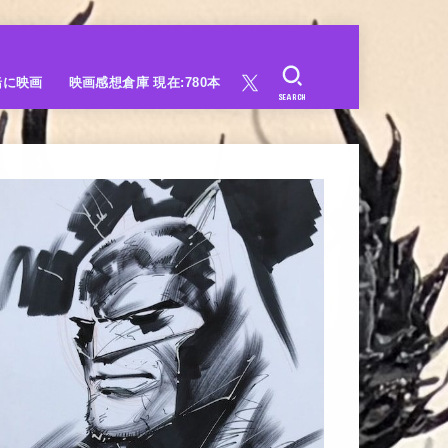
緒に映画
映画感想倉庫 現在:780本
SEARCH