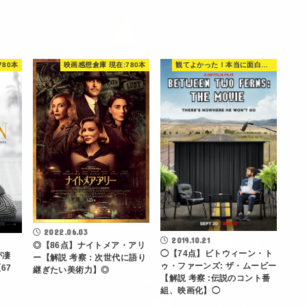
780本
映画感想倉庫 現在:780本
観てよかった！本当に面白い映画 560選
2022.06.03
2019.10.21
◎【86点】ナイトメア・アリ
◯【74点】ビトウィーン・ト
が凄
ー【解説 考察：次世代に語り
ゥ・ファーンズ: ザ・ムービー
67
継ぎたい美術力】◎
【解説 考察 :伝説のコント番
組、映画化】◯