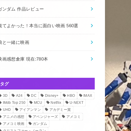
ガンダム 作品レビュー
観てよかった！本当に面白い映画 560選
娘と一緒に映画
映画感想倉庫 現在:780本
タグ
3D
A24
DC
Disney+
HBO
IMAX
IMdb Top 250
MCU
Netflix
U-NEXT
UHD
アイアンマン
アカデミー賞
アニメの感想
アベンジャーズ
アメコミ
アメコミ映画
ガンダム
クリストファー・ノーラン