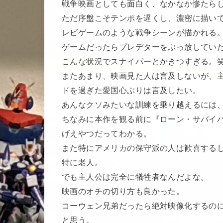
戦争映画としても面白く、なかなか惨たら
ただ序盤こそテンポを遅くし、濃密に描い
レビゲームのような戦争シーンが描かれる
ゲームだったらプレデターをぶっ放してい
こんな状況でスナイパーとかきつすぎる。
またあまり、映画見た人は言及しないが、
ドを過ぎた愛国心ぶりは言及したい。
あんなクソみたいな訓練を乗り越えるには
ちなみに本作を観る前に『ローン・サバイ
げえやつだってわかる。
また特にアメリカの保守派の人は歓喜する
特に老人。
でも主人公は完全に犠牲者なんだよな。
映画のオチの切り方も良かった。
コーウェン兄弟だったら絶対映像化するの
と思う。