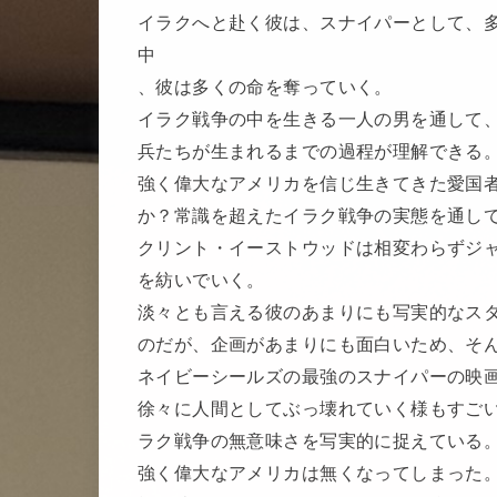
イラクへと赴く彼は、スナイパーとして、
中
、彼は多くの命を奪っていく。
イラク戦争の中を生きる一人の男を通して
兵たちが生まれるまでの過程が理解できる
強く偉大なアメリカを信じ生きてきた愛国
か？常識を超えたイラク戦争の実態を通し
クリント・イーストウッドは相変わらずジ
を紡いでいく。
淡々とも言える彼のあまりにも写実的なス
のだが、企画があまりにも面白いため、そ
ネイビーシールズの最強のスナイパーの映
徐々に人間としてぶっ壊れていく様もすご
ラク戦争の無意味さを写実的に捉えている
強く偉大なアメリカは無くなってしまった