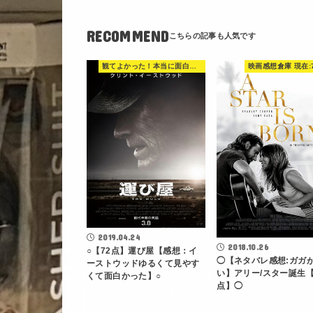
RECOMMEND
観てよかった！本当に面白い映画 560選
映画感想倉庫 現在:
2019.04.24
2018.10.26
○【72点】運び屋【感想：イ
◯【ネタバレ感想:ガガ
ーストウッドゆるくて見やす
い】アリー/スター誕生【
くて面白かった】○
点】◯