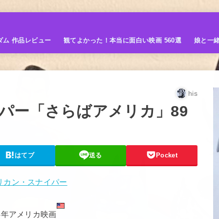
ダム 作品レビュー
観てよかった！本当に面白い映画 560選
娘と一
his
パー「さらばアメリカ」89
はてブ
送る
Pocket
14年アメリカ映画