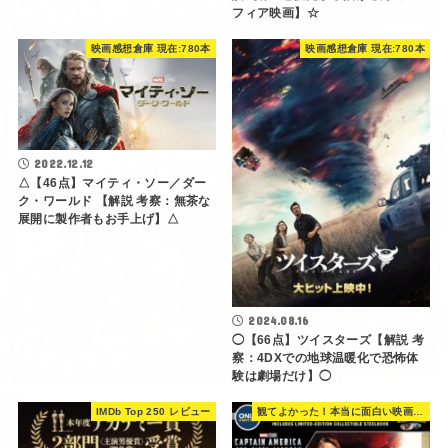
フィア映画】☆
映画感想倉庫 現在:780本
映画感想倉庫 現在:780本
2022.12.12
△【46点】マイティ・ソー／ダー
ク・ワールド 【解説 考察：無茶な
展開に製作者もお手上げ】△
2024.08.16
◯【66点】ツイスターズ【解説 考
察：4DXでの地球温暖化で恐怖体
験は劇場だけ】◯
IMDb Top 250 レビュー
観てよかった！本当に面白い映画 560選