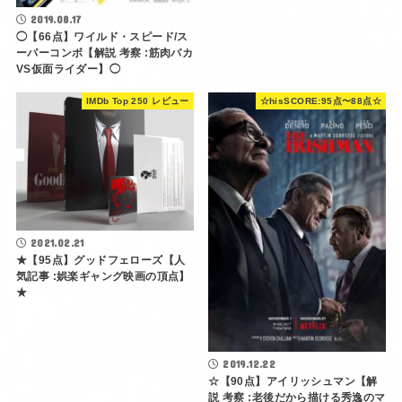
2019.08.17
◯【66点】ワイルド・スピード/ス
ーパーコンボ【解説 考察 :筋肉バカ
VS仮面ライダー】◯
IMDb Top 250 レビュー
☆hisSCORE:95点〜88点☆
2021.02.21
★【95点】グッドフェローズ【人
気記事 :娯楽ギャング映画の頂点】
★
2019.12.22
☆【90点】アイリッシュマン【解
説 考察 :老後だから描ける秀逸のマ