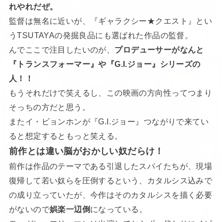
れやれだぜ。
監督は無名に近いが、『ギャラクシー★クエスト』とい
うTSUTAYAの発掘良品にも選ばれた作品の監督。
んでここで注目したいのが、
プロデューサーがなんと
『トランスフォーマー』や『G.I.ジョー』シリーズの
人！！
もうそれだけで笑えるし、この映画の方向性ってつまり
そっちの方だと思う。
またイ・ビョンホンが『G.I.ジョー』つながりで来てい
ると想定するともっと笑える。
前作とは違い脳がおかしい奴だらけ！
前作は作品のテーマである引退したスパイたちが、現場
復帰して若い奴らを圧倒するという、カタルシス込みで
の成り立っていたが、今作はそのカタルシスを描く必要
がないので
娯楽一辺倒
になっている。