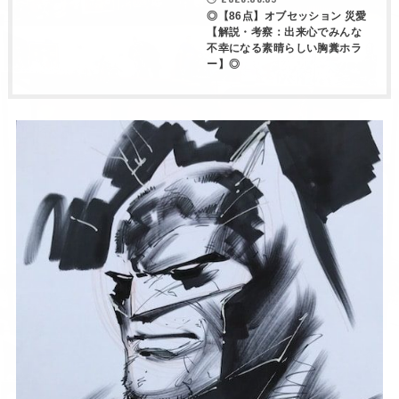
◎【86点】オブセッション 災愛
【解説・考察：出来心でみんな
不幸になる素晴らしい胸糞ホラ
ー】◎