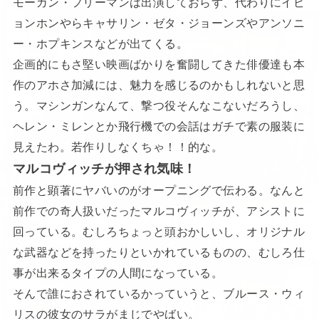
モーガン・フリーマンは出演しておらず、代わりにイビ
ョンホンやらキャサリン・ゼタ・ジョーンズやアンソニ
ー・ホプキンスなどが出てくる。
企画的にもさ堅い映画ばかりを奮闘してきた俳優達も本
作のアホさ加減には、魅力を感じるのかもしれないと思
う。マシンガンなんて、撃つ役そんなこないだろうし、
ヘレン・ミレンとか飛行機での会話はガチで素の服装に
見えたわ。若作りしなくちゃ！！的な。
マルコヴィッチが押され気味！
前作と顕著にヤバいのがオープニングで伝わる。なんと
前作での奇人扱いだったマルコヴィッチが、アシストに
回っている。むしろちょっと頭おかしいし、オリジナル
な武器などを持ったりといかれているものの、むしろ仕
事が出来るタイプの人間になっている。
そんで誰におされているかっていうと、ブルース・ウィ
リスの彼女のサラがまじでやばい。