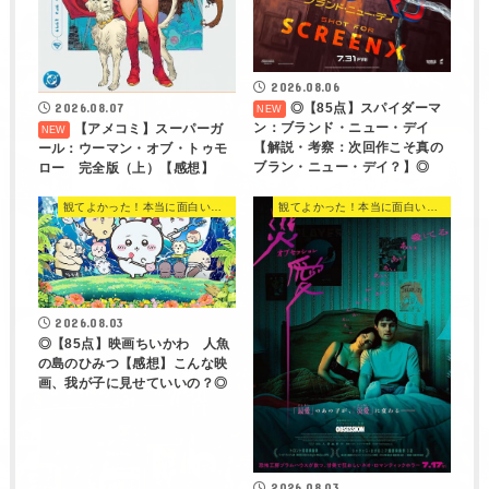
2026.08.06
◎【85点】スパイダーマ
2026.08.07
ン：ブランド・ニュー・デイ
【アメコミ】スーパーガ
【解説・考察：次回作こそ真の
ール：ウーマン・オブ・トゥモ
ブラン・ニュー・デイ？】◎
ロー 完全版（上）【感想】
観てよかった！本当に面白い映画 560選
観てよかった！本当に面白い映画 560選
2026.08.03
◎【85点】映画ちいかわ 人魚
の島のひみつ【感想】こんな映
画、我が子に見せていいの？◎
2026.08.03