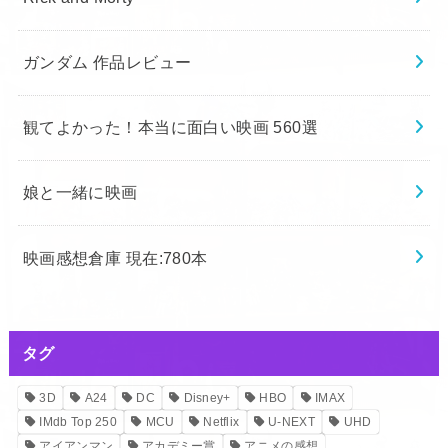
ガンダム 作品レビュー
観てよかった！本当に面白い映画 560選
娘と一緒に映画
映画感想倉庫 現在:780本
タグ
3D
A24
DC
Disney+
HBO
IMAX
IMdb Top 250
MCU
Netflix
U-NEXT
UHD
アイアンマン
アカデミー賞
アニメの感想