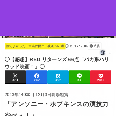
2013.12.06
観てよかった！本当に面白い映画 560選
広告
his
◯【感想】RED リターンズ 66点「バカ系ハリ
ウッド映画！」◯
ポスト
シェア
はてブ
送る
Pocket
2013年140本目 12月3日劇場鑑賞
「アンソニー・ホプキンスの演技力
やべぇ！」