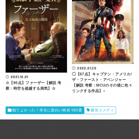
2022.01.30
◯【67点】キャプテン・アメリカ/
2021.12.01
ザ・ファースト・アベンジャー
☆【90点】ファーザー【解説 考
【解説 考察：MCUのその後に色々
察：時空を超越する病気】☆
リンクする作品】○
観てよかった！本当に面白い映画 560選
爆笑コメディ