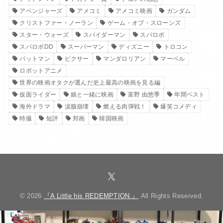
アベンジャーズ
アメコミ
アメコミ映画
ガンダム
クリストファー・ノーラン
ゲーム・オブ・スローンズ
スター・ウォーズ
スパイダーマン
スパロボ
スパロボDD
スーパーマン
ディズニー
トロコン
バットマン
ピクサー
マンダロリアン
マーベル
ロボットアニメ
世界の映画オタクが選んだ史上最高の映画を見る編
仮面ライダー
娘と一緒に映画
富野 由悠季
年間ベスト
海外ドラマ
涙腺崩壊
燃える肉弾戦！
爆笑コメディ
特撮
短評
邦画
韓国映画
© 2026
『A Little his REDEMPTION.』
All Rights Reserved.