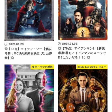
2021.06.02
2021.09.29
◎【79点】アイアンマン2 【解説
◎【82点】マイティ・ソー【解説
考察:君もアイアンマンのスーツで
考察：MCUの未来を決定づけた序
DJしたいだろ！？】◎
章】◎
海外ドラマの感想
IMDb Top 250 レビュー