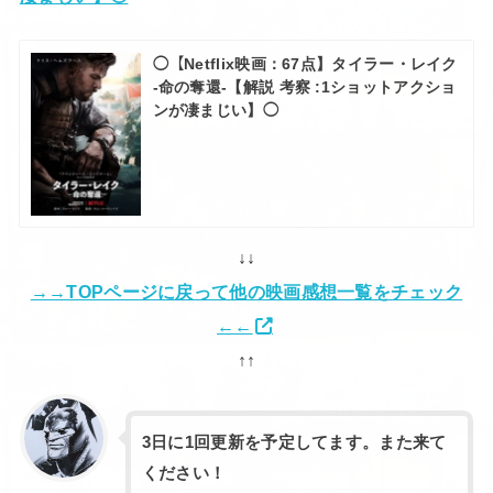
◯【Netflix映画：67点】タイラー・レイク
-命の奪還-【解説 考察 :1ショットアクショ
ンが凄まじい】◯
↓↓
→→TOPページに戻って他の映画感想一覧をチェック
←←
↑↑
3日に1回更新を予定してます。また来て
ください！