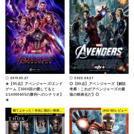
2019.05.27
2022.08.27
★【95点】アベンジャーズ/エンド
◎【89点】アベンジャーズ【解説
ゲーム【3000回の愛してると
考察：これがアベンジャーズの最
1/14000605の勝利へのシナリオ】
強の映画化だ】◎
★
観てよかった！本当に面白い映画 560選
UHD BDレビュー