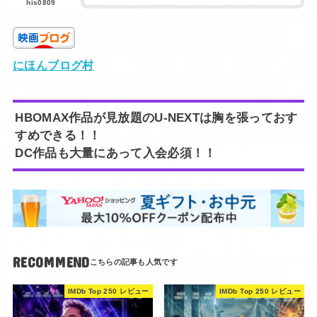
his0809
にほんブログ村
HBOMAX作品が見放題のU-NEXTは胸を張っておす
すめできる！！
DC作品も大量にあって入会必須！！
RECOMMEND
IMDb Top 250 レビュー
IMDb Top 250 レビュー