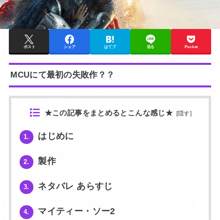
ポスト
シェア
はてブ
送る
Pocket
MCUにて最初の失敗作？？
★この記事をまとめるとこんな感じ★
[
隠す
]
はじめに
1.
製作
2.
ネタバレ あらすじ
3.
マイティー・ソー2
4.