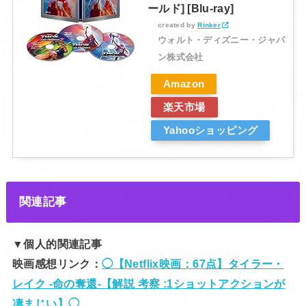
ールド] [Blu-ray]
created by
Rinker
ウォルト・ディズニー・ジャパ
ン株式会社
Amazon
楽天市場
Yahooショッピング
関連記事
▼個人的関連記事
映画感想リンク：
◯【Netflix映画：67点】タイラー・
レイク -命の奪還-【解説 考察 :1ショットアクションが
凄まじい】◯