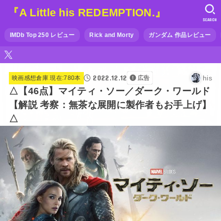
『A Little his REDEMPTION.』
SEARCH
IMDb Top 250 レビュー
Rick and Morty
ガンダム 作品レビュー
2022.12.12
his
映画感想倉庫 現在:780本
広告
△【46点】マイティ・ソー／ダーク・ワールド
【解説 考察：無茶な展開に製作者もお手上げ】
△