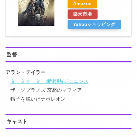
Amazon
楽天市場
Yahooショッピング
監督
アラン・テイラー
・
ターミネーター:新起動/ジェニシス
・ザ・ソプラノズ 哀愁のマフィア
・帽子を脱いだナポレオン
キャスト