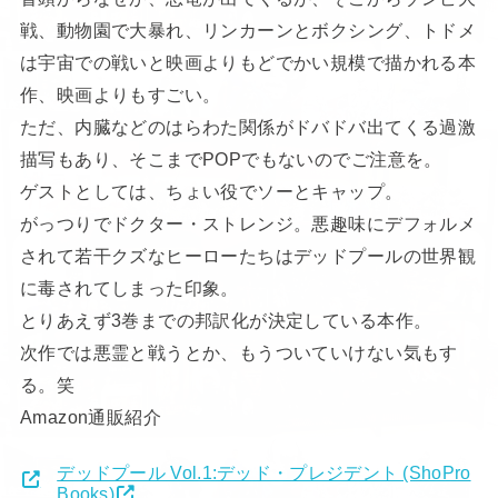
戦、動物園で大暴れ、リンカーンとボクシング、トドメ
は宇宙での戦いと映画よりもどでかい規模で描かれる本
作、映画よりもすごい。
ただ、内臓などのはらわた関係がドバドバ出てくる過激
描写もあり、そこまでPOPでもないのでご注意を。
ゲストとしては、ちょい役でソーとキャップ。
がっつりでドクター・ストレンジ。悪趣味にデフォルメ
されて若干クズなヒーローたちはデッドプールの世界観
に毒されてしまった印象。
とりあえず3巻までの邦訳化が決定している本作。
次作では悪霊と戦うとか、もうついていけない気もす
る。笑
Amazon通販紹介
デッドプール Vol.1:デッド・プレジデント (ShoPro
Books)