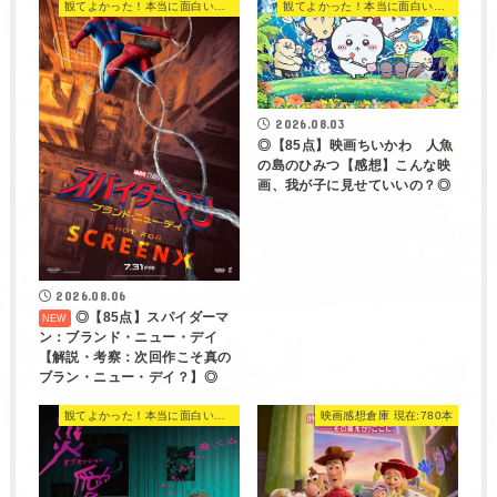
観てよかった！本当に面白い映画 560選
観てよかった！本当に面白い映画 560選
2026.08.03
◎【85点】映画ちいかわ 人魚
の島のひみつ【感想】こんな映
画、我が子に見せていいの？◎
2026.08.06
◎【85点】スパイダーマ
ン：ブランド・ニュー・デイ
【解説・考察：次回作こそ真の
ブラン・ニュー・デイ？】◎
観てよかった！本当に面白い映画 560選
映画感想倉庫 現在:780本