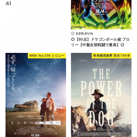
点】
2019.01.14
◎【80点】ドラゴンボール超 ブロ
リー【中盤全部戦闘で最高】◎
IMDb Top 250 レビュー
映画感想倉庫 現在:780本