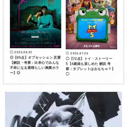
2026.08.03
2026.07.26
◎【86点】オブセッション 災愛
◯【72点】トイ・ストーリー
【解説・考察：出来心でみんな
5【4歳娘も楽しめた 解説 考
不幸になる素晴らしい胸糞ホラ
察：タブレットはおもちゃ？】
ー】◎
◯