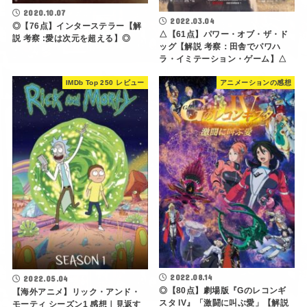
2020.10.07
2022.03.04
◎【76点】インターステラー【解
△【61点】パワー・オブ・ザ・ド
説 考察 :愛は次元を超える】◎
ッグ【解説 考察：田舎でパワハ
ラ・イミテーション・ゲーム】△
IMDb Top 250 レビュー
アニメーションの感想
2022.08.14
2022.05.04
◎【80点】劇場版『Gのレコンギ
【海外アニメ】リック・アンド・
スタ IV』「激闘に叫ぶ愛」【解説
モーティ シーズン1 感想｜見返す