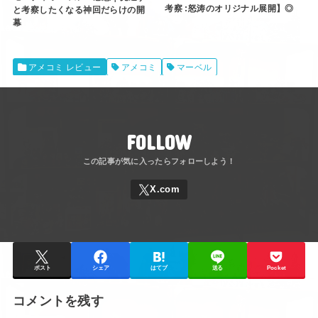
考察 :怒涛のオリジナル展開】◎
と考察したくなる神回だらけの開
幕
アメコミ レビュー
アメコミ
マーベル
FOLLOW
ポスト
シェア
はてブ
送る
Pocket
コメントを残す