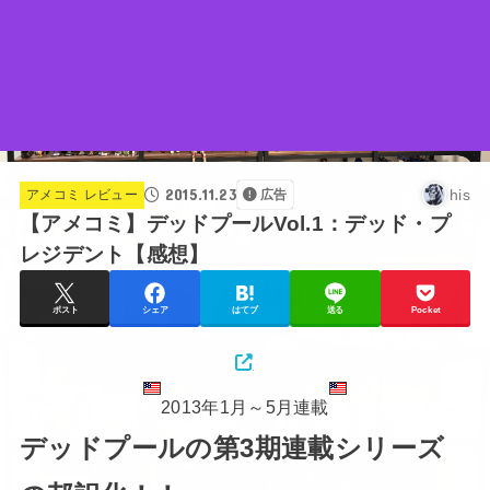
2015.11.23
his
アメコミ レビュー
広告
【アメコミ】デッドプールVol.1：デッド・プ
レジデント【感想】
ポスト
シェア
はてブ
送る
Pocket
2013年1月～5月連載
デッドプールの第3期連載シリーズ