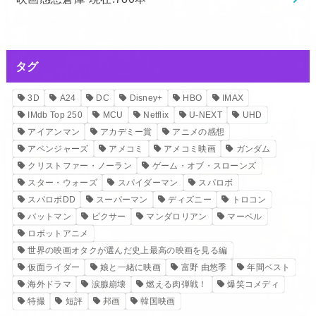
タグ
3D
A24
DC
Disney+
HBO
IMAX
IMdb Top 250
MCU
Netflix
U-NEXT
UHD
アイアンマン
アカデミー賞
アニメの感想
アベンジャーズ
アメコミ
アメコミ映画
ガンダム
クリストファー・ノーラン
ゲーム・オブ・スローンズ
スター・ウォーズ
スパイダーマン
スパロボ
スパロボDD
スーパーマン
ディズニー
トロコン
バットマン
ピクサー
マンダロリアン
マーベル
ロボットアニメ
世界の映画オタクが選んだ史上最高の映画を見る編
仮面ライダー
娘と一緒に映画
富野 由悠季
年間ベスト
海外ドラマ
涙腺崩壊
燃える肉弾戦！
爆笑コメディ
特撮
短評
邦画
韓国映画