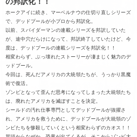
の邦訳化！！
ホークアイに続き、マーベルナウの仕切り直しシリーズ
で、デッドプールが小プロから邦訳化。
以前、スパイダーマンの連載シリーズを邦訳していた
が、途中穴だらけになって、邦訳終了していたけど、今
度は、デッドプールの連載シリーズを邦訳化！！
相変わらず、ぶっ壊れたストーリーが凄まじく魅力のデ
ッドプール。
今回は、死んだアメリカの大統領たちが、うっかり黒魔
術で復活。
ゾンビとなって歪んだ思考になってしまった大統領たち
は、廃れたアメリカを滅ぼすことを決定。
シールドの汚れ仕事専門としてデッドプールが抜擢さ
れ、アメリカを救うために、デッドプールが大統領のゾ
ンビたちを惨殺していくという相変わらずのカオス！！
冒頭からなぜか、恐竜が出てくるが、そこからゾンビ大