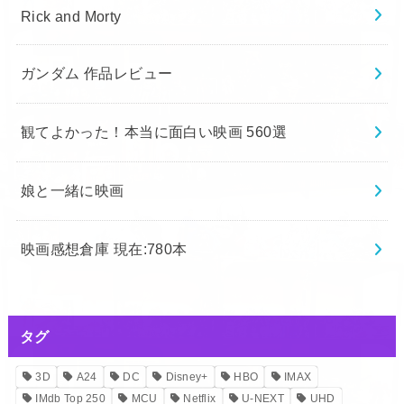
Rick and Morty
ガンダム 作品レビュー
観てよかった！本当に面白い映画 560選
娘と一緒に映画
映画感想倉庫 現在:780本
タグ
3D
A24
DC
Disney+
HBO
IMAX
IMdb Top 250
MCU
Netflix
U-NEXT
UHD