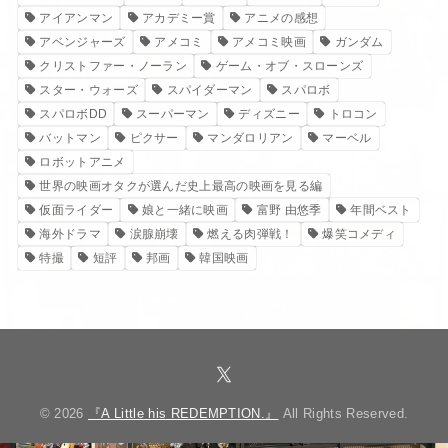
アイアンマン
アカデミー賞
アニメの感想
アベンジャーズ
アメコミ
アメコミ映画
ガンダム
クリストファー・ノーラン
ゲーム・オブ・スローンズ
スター・ウォーズ
スパイダーマン
スパロボ
スパロボDD
スーパーマン
ディズニー
トロコン
バットマン
ピクサー
マンダロリアン
マーベル
ロボットアニメ
世界の映画オタクが選んだ史上最高の映画を見る編
仮面ライダー
娘と一緒に映画
富野 由悠季
年間ベスト
海外ドラマ
涙腺崩壊
燃える肉弾戦！
爆笑コメディ
特撮
短評
邦画
韓国映画
© 2026
『A Little his REDEMPTION.』
All Rights Reserved.