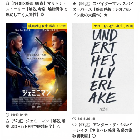
◎【Netflix映画:88点】マリッジ・
★【96点】スパイダーマン: スパイ
ストーリー【解説 考察 :離婚調停で
ダーバース【映画感想：レオパル
破綻してく人間性】◎
ドン級の大傑作】★
映画感想倉庫 現在:780本
エロ；おっぱい丸出し映画
2019.12.19
2018.10.15
△【57点】ジェミニマン【解説 考
◯【67点】アンダー・ザ・シルバ
察 :3D +in HFRで眼精疲労】△
ーレイク【ネタバレ感想:監督の偏
執愛映画】◯