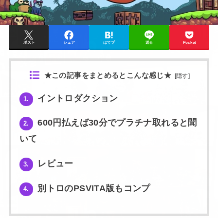
ポスト
シェア
はてブ
送る
Pocket
★この記事をまとめるとこんな感じ★
[
隠す
]
イントロダクション
1.
600円払えば30分でプラチナ取れると聞
2.
いて
レビュー
3.
別トロのPSVITA版もコンプ
4.