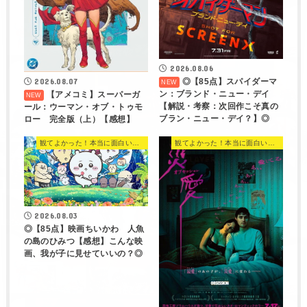
2026.08.06
◎【85点】スパイダーマ
2026.08.07
ン：ブランド・ニュー・デイ
【アメコミ】スーパーガ
【解説・考察：次回作こそ真の
ール：ウーマン・オブ・トゥモ
ブラン・ニュー・デイ？】◎
ロー 完全版（上）【感想】
観てよかった！本当に面白い映画 560選
観てよかった！本当に面白い映画 560選
2026.08.03
◎【85点】映画ちいかわ 人魚
の島のひみつ【感想】こんな映
画、我が子に見せていいの？◎