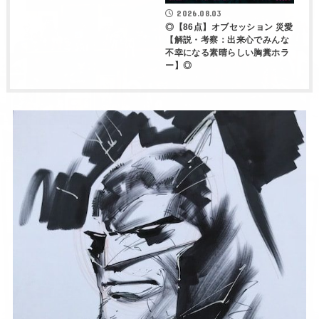
2026.08.03
◎【86点】オブセッション 災愛
【解説・考察：出来心でみんな
不幸になる素晴らしい胸糞ホラ
ー】◎