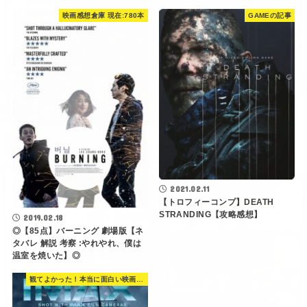
映画感想倉庫 現在:780本
GAMEの記事
2021.02.11
【トロフィーコンプ】DEATH
STRANDING【攻略感想】
2019.02.18
◎【85点】バーニング 劇場版【ネ
タバレ 解説 考察 :やれやれ、僕は
温室を焼いた】◎
観てよかった！本当に面白い映画 560選