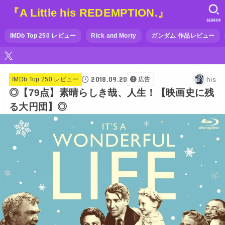
『A Little his REDEMPTION.』
SEARCH
IMDb Top 250 レビュー
Rick and Morty
ガンダム 作品レビュー
2018.09.20
his
IMDb Top 250 レビュー
広告
◎【79点】素晴らしき哉、人生！【映画史に残
る大円団】◎