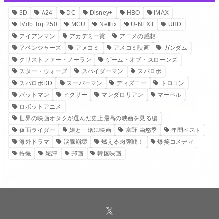
3D
A24
DC
Disney+
HBO
IMAX
IMdb Top 250
MCU
Netflix
U-NEXT
UHD
アイアンマン
アカデミー賞
アニメの感想
アベンジャーズ
アメコミ
アメコミ映画
ガンダム
クリストファー・ノーラン
ゲーム・オブ・スローンズ
スター・ウォーズ
スパイダーマン
スパロボ
スパロボDD
スーパーマン
ディズニー
トロコン
バットマン
ピクサー
マンダロリアン
マーベル
ロボットアニメ
世界の映画オタクが選んだ史上最高の映画を見る編
仮面ライダー
娘と一緒に映画
富野 由悠季
年間ベスト
海外ドラマ
涙腺崩壊
燃える肉弾戦！
爆笑コメディ
特撮
短評
邦画
韓国映画