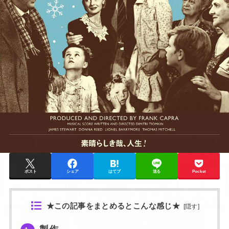
ポスト
シェア
はてブ
送る
Pocket
★この記事をまとめるとこんな感じ★
[
隠す
]