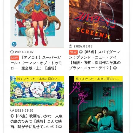
2026.08.06
◎【85点】スパイダーマ
2026.08.07
ン：ブランド・ニュー・デイ
【アメコミ】スーパーガ
【解説・考察：次回作こそ真の
ール：ウーマン・オブ・トゥモ
ブラン・ニュー・デイ？】◎
ロー 完全版（上）【感想】
観てよかった！本当に面白い映画 560選
観てよかった！本当に面白い映画 560選
2026.08.03
◎【85点】映画ちいかわ 人魚
の島のひみつ【感想】こんな映
画、我が子に見せていいの？◎