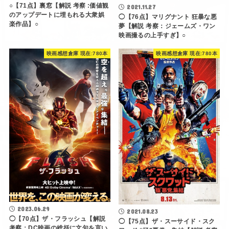
○【71点】裏窓【解説 考察 :価値観
2021.11.27
のアップデートに埋もれる大衆娯
◯【76点】マリグナント 狂暴な悪
楽作品】○
夢【解説 考察：ジェームズ・ワン
映画撮るの上手すぎ】○
映画感想倉庫 現在:780本
映画感想倉庫 現在:780本
2023.06.29
2021.08.23
◯【70点】ザ・フラッシュ【解説
◯【75点】ザ・スーサイド・スク
考察：DC映画の総括に文句を言い