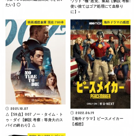
ワッド “極”悪党、集結【解説 考察:
たい】◯
使い捨てはゴア処理にて血祭り
に】○
映画感想倉庫 現在:780本
海外ドラマの感想
2021.10.07
2022.06.19
△【59点】007 ノー・タイム・ト
【海外ドラマ】ピースメイカー
ゥ・ダイ【解説 考察：等身大のス
【感想】
パイの終わり】△