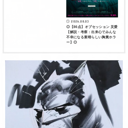
2026.08.03
◎【86点】オブセッション 災愛
【解説・考察：出来心でみんな
不幸になる素晴らしい胸糞ホラ
ー】◎