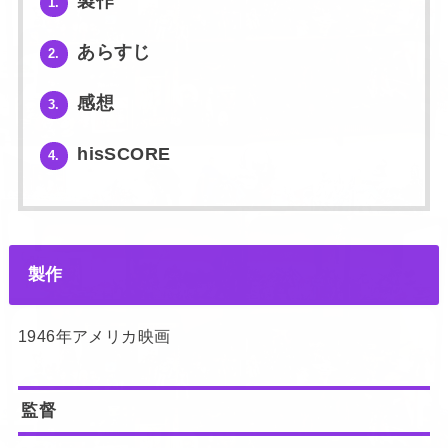
製作
1.
あらすじ
2.
感想
3.
hisSCORE
4.
製作
1946年アメリカ映画
監督