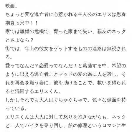
映画。
ちょっと変な逃亡者に心惹かれる主人公のエリスは思春
期真っ只中！！
家では離婚の危機で、育った家まで失い、親友のネック
とさよなら？
街では、年上の彼女をゲットするものの連絡は無視され
る。
愛ってなんだ？恋愛ってなんだ！と葛藤する中、希望の
ように思える逃亡者ことマッドの愛の為に人を殺し、そ
れを再会を願う姿に、彼を助けることで、救いを得られ
ると混同するエリスくん。
しかしそれでも大人はぐちゃぐちゃで、色々な側面を持
っている。
エリスくんは大人に対して怒りを抱きながらも、ネック
と二人でバイクを乗り回し、船の修理というロマンに生