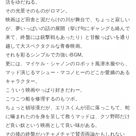
活をゆだねる。
その光景そのものがロマン。
映画はど田舎と泥だらけの川が舞台で、ちょっと寂しい
が、夢いっぱいの話の展開（挙げ句にギャングも絡んで
来て、終盤には銃撃戦もあったり）と甘酸っぱいを通り
越して大スペクタクルな青春映画。
それを彩るシンプルで力強いBGM。
更には、マイケル・シャノンのロボット風潜水服やら、
マッド演じるマシュー・マコノヒーのどこか愛嬌のある
キャラクター。
こういう映画やっぱり好きだわー。
こつこつ船を修理するのもツボ。
ちょっと頓珍漢だが、エリスくんが沼に落っこちて、蛇
に噛まれたのを身を呈して救うマッドは、クソ野郎だけ
ど良い奴という映画として良い味がある。
その後の終盤がハチャメチャで賛否両論かもしれない