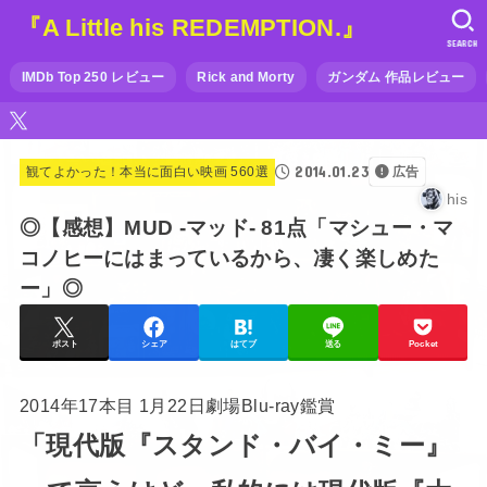
『A Little his REDEMPTION.』
SEARCH
IMDb Top 250 レビュー
Rick and Morty
ガンダム 作品レビュー
2014.01.23
観てよかった！本当に面白い映画 560選
広告
his
◎【感想】MUD -マッド- 81点「マシュー・マ
コノヒーにはまっているから、凄く楽しめた
ー」◎
ポスト
シェア
はてブ
送る
Pocket
2014年17本目 1月22日劇場Blu-ray鑑賞
「現代版『スタンド・バイ・ミー』