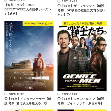
2020.02.25
2023.06.29
【海外ドラマ】TRUE
◯【70点】ザ・フラッシュ【解説
DETECTIVE/二人の刑事 シーズン
考察：DC映画の総括に文句を言い
1【感想】
たい】◯
IMDb Top 250 レビュー
観てよかった！本当に面白い映画 560選
2020.10.07
2022.03.02
◎【76点】インターステラー【解
◯【74点】ジェントルメン【解説
説 考察 :愛は次元を超える】◎
考察：ガイ・リッチー原点回帰】○