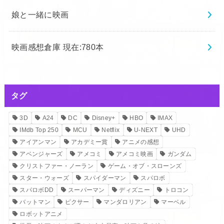
娘と一緒に映画
映画感想倉庫 現在:780本
タグ
3D
A24
DC
Disney+
HBO
IMAX
IMdb Top 250
MCU
Netflix
U-NEXT
UHD
アイアンマン
アカデミー賞
アニメの感想
アベンジャーズ
アメコミ
アメコミ映画
ガンダム
クリストファー・ノーラン
ゲーム・オブ・スローンズ
スター・ウォーズ
スパイダーマン
スパロボ
スパロボDD
スーパーマン
ディズニー
トロコン
バットマン
ピクサー
マンダロリアン
マーベル
ロボットアニメ