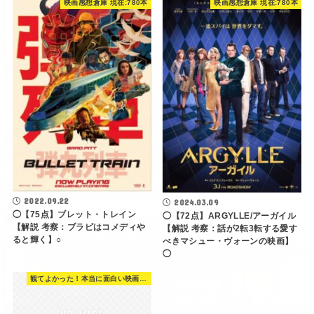
映画感想倉庫 現在:780本
映画感想倉庫 現在:780本
2022.09.22
2024.03.09
◯【75点】ブレット・トレイン
◯【72点】ARGYLLE/アーガイル
【解説 考察：ブラピはコメディや
【解説 考察：話が2転3転する愛す
ると輝く】○
べきマシュー・ヴォーンの映画】
◯
観てよかった！本当に面白い映画 560選