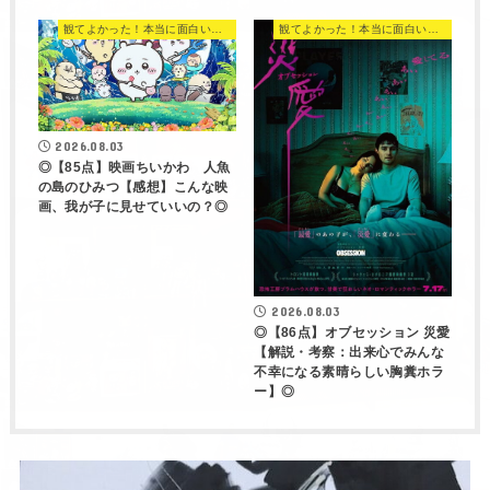
観てよかった！本当に面白い映画 560選
観てよかった！本当に面白い映画 560選
2026.08.03
◎【85点】映画ちいかわ 人魚
の島のひみつ【感想】こんな映
画、我が子に見せていいの？◎
2026.08.03
◎【86点】オブセッション 災愛
【解説・考察：出来心でみんな
不幸になる素晴らしい胸糞ホラ
ー】◎