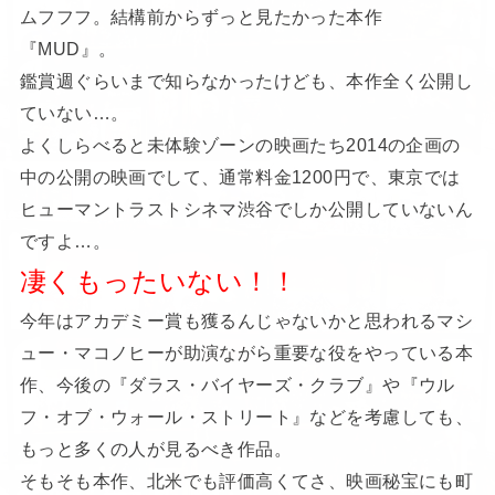
ムフフフ。結構前からずっと見たかった本作
『MUD』。
鑑賞週ぐらいまで知らなかったけども、本作全く公開し
ていない…。
よくしらべると未体験ゾーンの映画たち2014の企画の
中の公開の映画でして、通常料金1200円で、東京では
ヒューマントラストシネマ渋谷でしか公開していないん
ですよ…。
凄くもったいない！！
今年はアカデミー賞も獲るんじゃないかと思われるマシ
ュー・マコノヒーが助演ながら重要な役をやっている本
作、今後の『ダラス・バイヤーズ・クラブ』や『ウル
フ・オブ・ウォール・ストリート』などを考慮しても、
もっと多くの人が見るべき作品。
そもそも本作、北米でも評価高くてさ、映画秘宝にも町