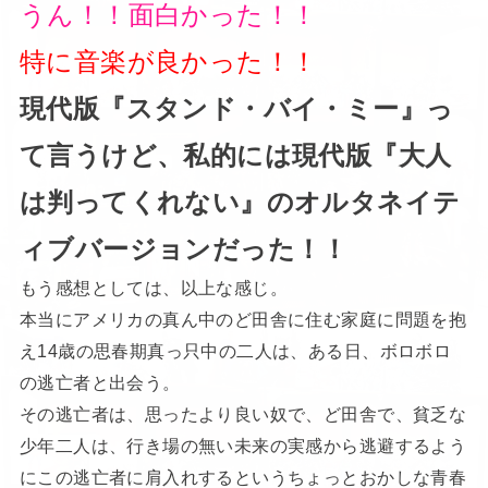
うん！！面白かった！！
特に音楽が良かった！！
現代版『スタンド・バイ・ミー』っ
て言うけど、私的には現代版『大人
は判ってくれない』のオルタネイテ
ィブバージョンだった！！
もう感想としては、以上な感じ。
本当にアメリカの真ん中のど田舎に住む家庭に問題を抱
え14歳の思春期真っ只中の二人は、ある日、ボロボロ
の逃亡者と出会う。
その逃亡者は、思ったより良い奴で、ど田舎で、貧乏な
少年二人は、行き場の無い未来の実感から逃避するよう
にこの逃亡者に肩入れするというちょっとおかしな青春