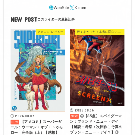
NEW POST
アメコミ レビュー
観てよかった！本当に面白い映画 560選
2026.08.06
◎【85点】スパイダーマ
2026.08.07
ン：ブランド・ニュー・デイ
【アメコミ】スーパーガ
【解説・考察：次回作こそ真の
ール：ウーマン・オブ・トゥモ
ブラン・ニュー・デイ？】◎
ロー 完全版（上）【感想】