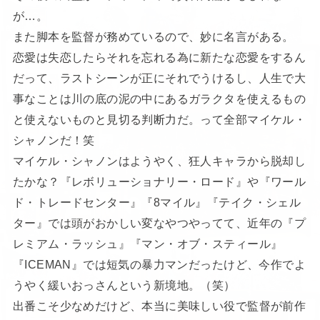
が…。
また脚本を監督が務めているので、妙に名言がある。
恋愛は失恋したらそれを忘れる為に新たな恋愛をするん
だって、ラストシーンが正にそれでうけるし、人生で大
事なことは川の底の泥の中にあるガラクタを使えるもの
と使えないものと見切る判断力だ。って全部マイケル・
シャノンだ！笑
マイケル・シャノンはようやく、狂人キャラから脱却し
たかな？『レボリューショナリー・ロード』や『ワール
ド・トレードセンター』『8マイル』『テイク・シェル
ター』では頭がおかしい変なやつやってて、近年の『プ
レミアム・ラッシュ』『マン・オブ・スティール』
『ICEMAN』では短気の暴力マンだったけど、今作でよ
うやく緩いおっさんという新境地。（笑）
出番こそ少なめだけど、本当に美味しい役で監督が前作