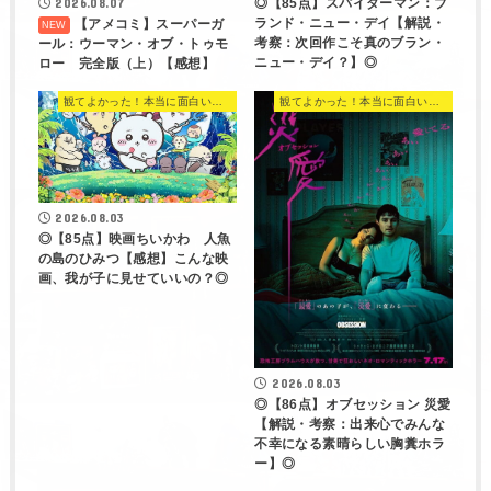
◎【85点】スパイダーマン：ブ
2026.08.07
ランド・ニュー・デイ【解説・
【アメコミ】スーパーガ
考察：次回作こそ真のブラン・
ール：ウーマン・オブ・トゥモ
ニュー・デイ？】◎
ロー 完全版（上）【感想】
観てよかった！本当に面白い映画 560選
観てよかった！本当に面白い映画 560選
2026.08.03
◎【85点】映画ちいかわ 人魚
の島のひみつ【感想】こんな映
画、我が子に見せていいの？◎
2026.08.03
◎【86点】オブセッション 災愛
【解説・考察：出来心でみんな
不幸になる素晴らしい胸糞ホラ
ー】◎