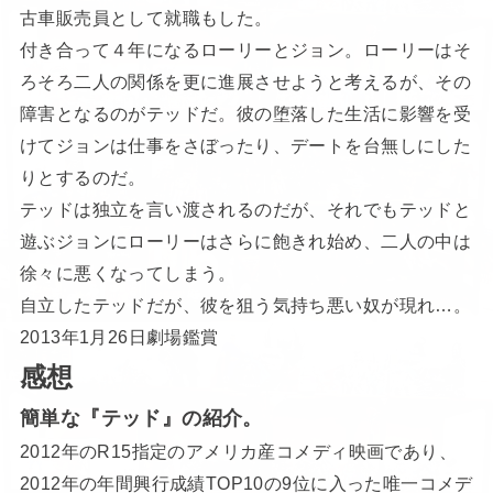
古車販売員として就職もした。
付き合って４年になるローリーとジョン。ローリーはそ
ろそろ二人の関係を更に進展させようと考えるが、その
障害となるのがテッドだ。彼の堕落した生活に影響を受
けてジョンは仕事をさぼったり、デートを台無しにした
りとするのだ。
テッドは独立を言い渡されるのだが、それでもテッドと
遊ぶジョンにローリーはさらに飽きれ始め、二人の中は
徐々に悪くなってしまう。
自立したテッドだが、彼を狙う気持ち悪い奴が現れ…。
2013年1月26日劇場鑑賞
感想
簡単な『テッド』の紹介。
2012年のR15指定のアメリカ産コメディ映画であり、
2012年の年間興行成績TOP10の9位に入った唯一コメデ