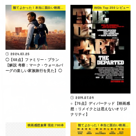
観てよかった！本当に面白い映画 560選
IMDb Top 250 レビュー
2024.03.25
◯【68点】ファミリー・プラン
【解説 考察：マーク・ウォールバ
ーグの楽しい家族旅行を見た】◯
2019.07.09
○【76点】ディパーテッド【映画感
想：リメイクとは思えないオリジ
ナリティ】
映画感想倉庫 現在:780本
観てよかった！本当に面白い映画 560選