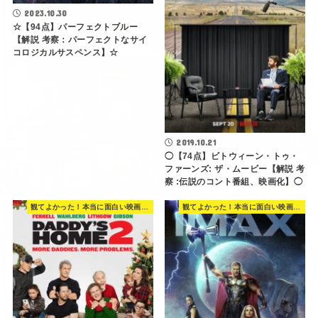
2023.10.30
☆【94点】パーフェクトブルー
【解説 考察：パーフェクトなサイ
コロジカルサスペンス】☆
2019.10.21
◯【74点】ビトウィーン・トゥ・
ファーンズ: ザ・ムービー【解説 考
察 :伝説のコント番組、映画化】◯
観てよかった！本当に面白い映画 560選
観てよかった！本当に面白い映画 560選