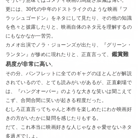
更には、30代の中年のドストライクのような映画『フ
ラッシュゴードン』をネタにして見たり、その他の知識
を色々と披露したりと、映画自体のネタ元を理解するの
にもなかなか一苦労。
カメオ出演でノラ・ジョーンズが出たり、『グリーン・
鑑賞難
ランタン』が惨めに現れたりと、正直言って、
易度が非常に高い
。
その分、パンフレットに全てのギャグのほとんどが解説
されているので、とても読みがいがあるが、正直劇場で
は、『ハングオーバー』のような大きな笑いは聞こえて
こず、合間合間に笑いが起きる程度だった。
むしろ正直言ってちゃんと本作を楽しめたにわか映画好
きの方がいたかに疑問を感じたりもする。
だて、これ本当に映画好きな人じゃなきゃ愛せないネタ
多過ぎでしょ。