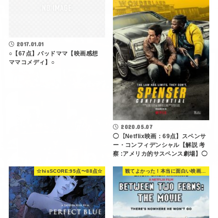
2017.01.01
○【67点】バッドママ【映画感想
ママコメディ】○
2020.05.07
◯【Netflix映画：69点】スペンサ
ー・コンフィデンシャル【解説 考
察 :アメリカ的サスペンス劇場】◯
☆hisSCORE:95点〜88点☆
観てよかった！本当に面白い映画 560選