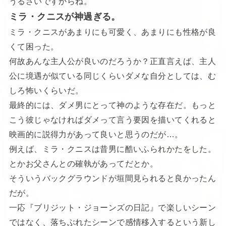
うるさいですからね。
ミラ・クニスが神過ぎる。
ミラ・クニスがあまりにも可愛く、あまりにも性格が良
くて困った。
何故あんな主人公が良いのだろうか？正直言えば、主人
公に境遇が似ている同じくらいダメな自分としては、む
しろ怖いくらいだ。
最終的には、ダメ男にとって神のような存在だ。もっと
こう彼じゃなければダメって言う要因を描いてくれると
映画的に説得力があって良いと思うのだが…。
例えば、ミラ・クニスは昔男に酷いふられかたをした。
とかお父さんとの確執があってだとか。
そういうバックグラウンドが垣間見られると良かったん
だが。
一応『ブリジット・ジョーンズの日記』で楽しいシーン
ではなく、落ちぶれたシーンで感情移入するという新し