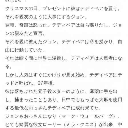
クリスマスの日、プレゼントに彼はテディベアを貰う。
それを親友のように大事にするジョン。
翌朝、奇跡は怒った。テディベアは自ら喋りだし、ジョ
ンの親友だと宣言。
それを親に教えたジョン。テディベアは命を授かり、自
由に行動していた。
それは瞬く間に世界に浸透し、テディベアは人気者にな
る。
しかし人気はすぐにかげりが見え始め、テディベアはテ
ッドと呼ばれ、27年後。
彼は落ちぶれた元子役スターのように、麻薬に手を出
し、捕まったこともあり、日中でももっぱら大麻を使用
する最低なおっさんテディベアに成れ果てた。
ジョンもおっさんになり（マーク・ウォールバーグ）、
とても綺麗な彼女ローリー（ミラ・クニス）が出来、中