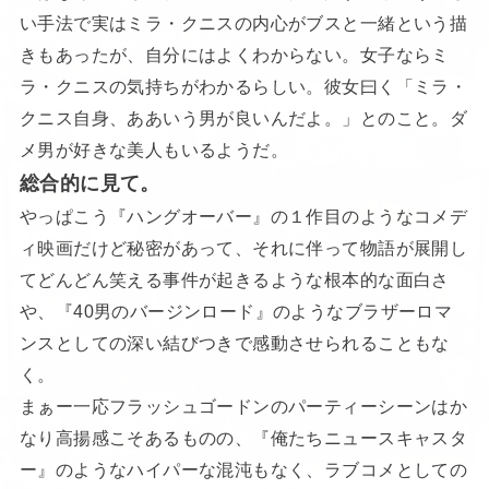
い手法で実はミラ・クニスの内心がブスと一緒という描
きもあったが、自分にはよくわからない。女子ならミ
ラ・クニスの気持ちがわかるらしい。彼女曰く「ミラ・
クニス自身、ああいう男が良いんだよ。」とのこと。ダ
メ男が好きな美人もいるようだ。
総合的に見て。
やっぱこう『ハングオーバー』の１作目のようなコメデ
ィ映画だけど秘密があって、それに伴って物語が展開し
てどんどん笑える事件が起きるような根本的な面白さ
や、『40男のバージンロード』のようなブラザーロマ
ンスとしての深い結びつきで感動させられることもな
く。
まぁー一応フラッシュゴードンのパーティーシーンはか
なり高揚感こそあるものの、『俺たちニュースキャスタ
ー』のようなハイパーな混沌もなく、ラブコメとしての