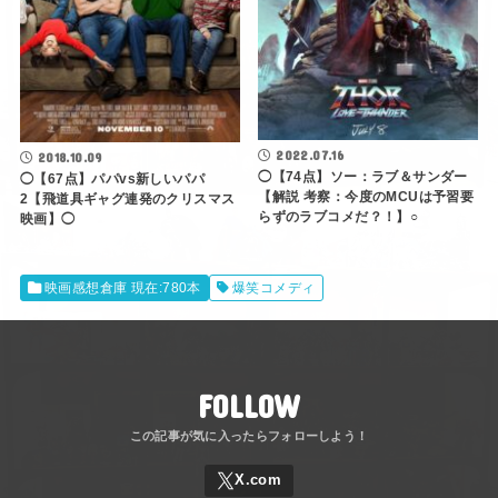
2022.07.16
2018.10.09
◯【74点】ソー：ラブ＆サンダー
◯【67点】パパvs新しいパパ
【解説 考察：今度のMCUは予習要
2【飛道具ギャグ連発のクリスマス
らずのラブコメだ？！】○
映画】◯
映画感想倉庫 現在:780本
爆笑コメディ
FOLLOW