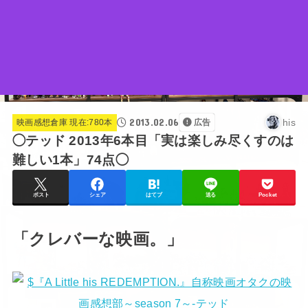
2013.02.06
his
映画感想倉庫 現在:780本
広告
◯テッド 2013年6本目「実は楽しみ尽くすのは
難しい1本」74点◯
ポスト
シェア
はてブ
送る
Pocket
「クレバーな映画。」