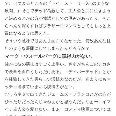
で、（つまるところの『トイ・ストーリー3』のような
展開。）そこでテッド葛藤して、主人公と共に生きよう
と決めるとかの方が物語としての厚みがあったり、そこ
らへんを深くすればブラザーロマンスとしてももっと上
質になるように思えた。
そういう意味ではあんま面白くなかった。何故あんな往
年のような展開にしてしまったんだろうか？
マーク・ウォールバーグに説得力がない。
確かに彼の演技はすごく上手い。さすがちんこのデカさ
で映画を面白くしただけある。『ディパーテッド』とか
を経験してきた男らしい演技力なのだが、あまりにもマ
ッチョ過ぎていまいち説得力がない。
むしろネタで出てきたジェームズ・フランコとかの方が
ぴったりだったんじゃねぇかと思うんだよなぁー。イマ
イチ主人公を愛せない。まぁーコメディ映画については