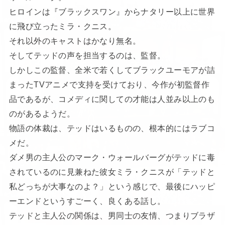
ヒロインは『ブラックスワン』からナタリー以上に世界
に飛び立ったミラ・クニス。
それ以外のキャストはかなり無名。
そしてテッドの声を担当するのは、監督。
しかしこの監督、全米で若くしてブラックユーモアが詰
まったTVアニメで支持を受けており、今作が初監督作
品であるが、コメディに関しての才能は人並み以上のも
のがあるようだ。
物語の体裁は、テッドはいるものの、根本的にはラブコ
メだ。
ダメ男の主人公のマーク・ウォールバーグがテッドに毒
されているのに見兼ねた彼女ミラ・クニスが「テッドと
私どっちが大事なのよ？」という感じで、最後にハッピ
ーエンドというすごーく、良くある話し。
テッドと主人公の関係は、男同士の友情、つまりブラザ