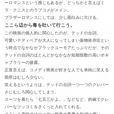
ーロマンスという感じもあるが、どっちかと言えばミ
ラ・クニスとのラブコメがメイン。
ブラザーロマンスにしては、少し面白みに欠ける。
ここら辺から毒を吐いて行こう。
この映画の個人的に関心したのが、テッドの台詞。
可愛いテディベアが大人になってしまい薬物依存症とい
う時点でなかなかブラックユーモアたっぷりだが、その
テッドの台詞のほとんどがなかなか知能指数の高いボキ
ャブラリーの披露。
正直言えば、コメディ映画が好きな人でも単純に笑える
箇所はむしろ少ない。
笑えるというよりは、テッドの台詞一つ一つのクレバー
さにむしろ関心してしまう。
スーツを着たら「七五三かよ。」などなど、的確でクレ
バーなツッコミをさくっと入れてくれる。
そういう意味ではコメディ映画の馬鹿さ加減は薄い。