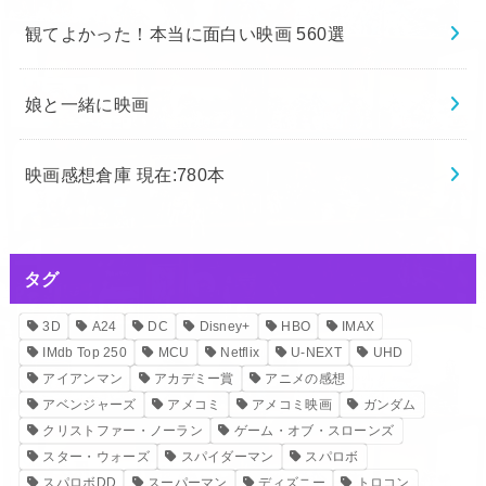
観てよかった！本当に面白い映画 560選
娘と一緒に映画
映画感想倉庫 現在:780本
タグ
3D
A24
DC
Disney+
HBO
IMAX
IMdb Top 250
MCU
Netflix
U-NEXT
UHD
アイアンマン
アカデミー賞
アニメの感想
アベンジャーズ
アメコミ
アメコミ映画
ガンダム
クリストファー・ノーラン
ゲーム・オブ・スローンズ
スター・ウォーズ
スパイダーマン
スパロボ
スパロボDD
スーパーマン
ディズニー
トロコン