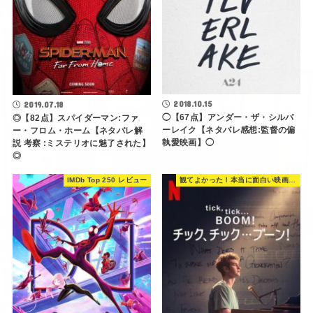
2018.10.15
2019.07.18
◯【67点】アンダー・ザ・シルバ
◎【82点】スパイダーマン:ファ
ーレイク【ネタバレ感想:監督の偏
ー・フロム・ホーム【ネタバレ解
執愛映画】◯
説 考察 :ミステリオに魅了された】
◎
IMDb Top 250 レビュー
観てよかった！本当に面白い映画 560選