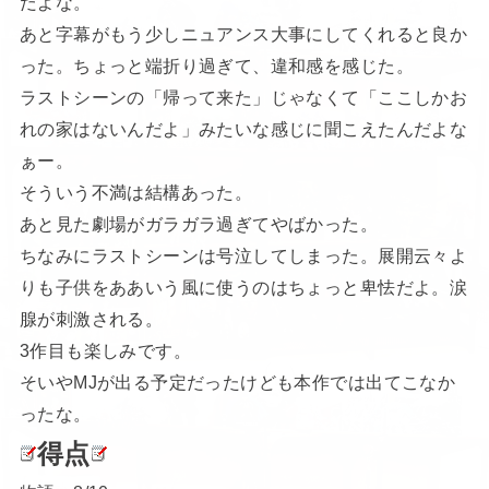
だよな。
あと字幕がもう少しニュアンス大事にしてくれると良か
った。ちょっと端折り過ぎて、違和感を感じた。
ラストシーンの「帰って来た」じゃなくて「ここしかお
れの家はないんだよ」みたいな感じに聞こえたんだよな
ぁー。
そういう不満は結構あった。
あと見た劇場がガラガラ過ぎてやばかった。
ちなみにラストシーンは号泣してしまった。展開云々よ
りも子供をああいう風に使うのはちょっと卑怯だよ。涙
腺が刺激される。
3作目も楽しみです。
そいやMJが出る予定だったけども本作では出てこなか
ったな。
得点