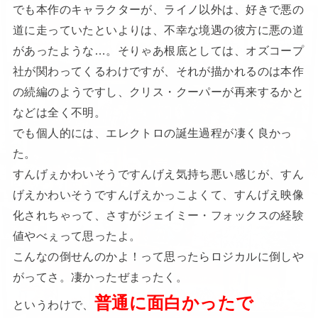
でも本作のキャラクターが、ライノ以外は、好きで悪の
道に走っていたといよりは、不幸な境遇の彼方に悪の道
があったような…。そりゃあ根底としては、オズコープ
社が関わってくるわけですが、それが描かれるのは本作
の続編のようですし、クリス・クーパーが再来するかと
などは全く不明。
でも個人的には、エレクトロの誕生過程が凄く良かっ
た。
すんげぇかわいそうですんげえ気持ち悪い感じが、すん
げえかわいそうですんげえかっこよくて、すんげえ映像
化されちゃって、さすがジェイミー・フォックスの経験
値やべぇって思ったよ。
こんなの倒せんのかよ！って思ったらロジカルに倒しや
がってさ。凄かったぜまったく。
普通に面白かったで
というわけで、