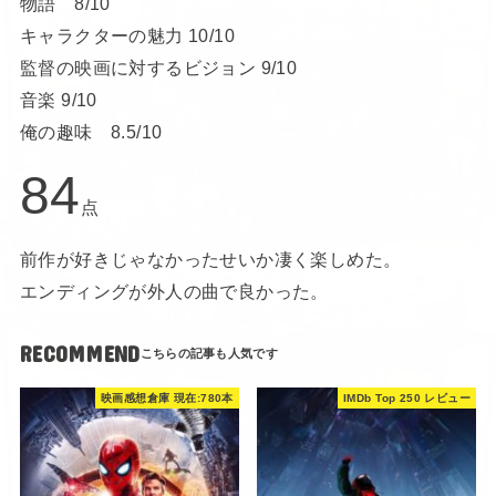
物語 8/10
キャラクターの魅力 10/10
監督の映画に対するビジョン 9/10
音楽 9/10
俺の趣味 8.5/10
84
点
前作が好きじゃなかったせいか凄く楽しめた。
エンディングが外人の曲で良かった。
RECOMMEND
映画感想倉庫 現在:780本
IMDb Top 250 レビュー