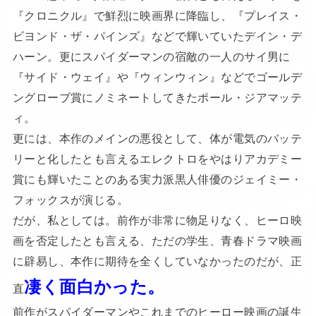
『クロニクル』で鮮烈に映画界に降臨し、『プレイス・
ビヨンド・ザ・パインズ』などで輝いていたデイン・デ
ハーン。更にスパイダーマンの宿敵の一人のサイ男に
『サイド・ウェイ』や『ウィンウィン』などでゴールデ
ングローブ賞にノミネートしてきたポール・ジアマッテ
ィ。
更には、本作のメインの悪役として、体が電気のバッテ
リーと化したとも言えるエレクトロをやはりアカデミー
賞にも輝いたことのある実力派黒人俳優のジェイミー・
フォックスが演じる。
だが、私としては。前作が非常に物足りなく、ヒーロ映
画を否定したとも言える、ただの学生、青春ドラマ映画
に辟易し、本作に期待を全くしていなかったのだが、正
凄く面白かった。
直
前作がスパイダーマンやこれまでのヒーロー映画の誕生