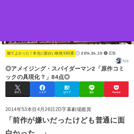
2014.04.30
観てよかった！本当に面白い映画 560選
広告
his
◎アメイジング・スパイダーマン2「原作コミ
ックの具現化？」84点◎
ポスト
シェア
はてブ
送る
Pocket
2014年53本目4月26日2D字幕劇場鑑賞
「前作が嫌いだったけども普通に面
白かった。」