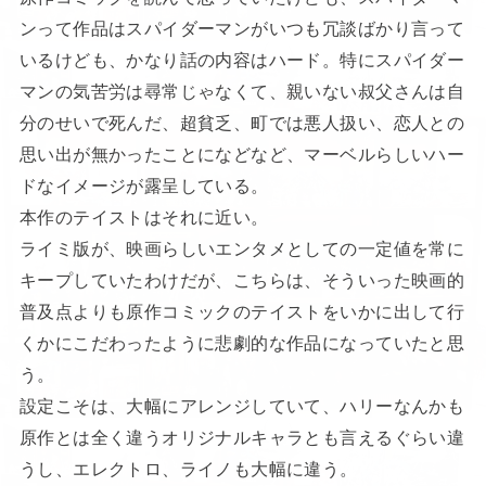
ンって作品はスパイダーマンがいつも冗談ばかり言って
いるけども、かなり話の内容はハード。特にスパイダー
マンの気苦労は尋常じゃなくて、親いない叔父さんは自
分のせいで死んだ、超貧乏、町では悪人扱い、恋人との
思い出が無かったことになどなど、マーベルらしいハー
ドなイメージが露呈している。
本作のテイストはそれに近い。
ライミ版が、映画らしいエンタメとしての一定値を常に
キープしていたわけだが、こちらは、そういった映画的
普及点よりも原作コミックのテイストをいかに出して行
くかにこだわったように悲劇的な作品になっていたと思
う。
設定こそは、大幅にアレンジしていて、ハリーなんかも
原作とは全く違うオリジナルキャラとも言えるぐらい違
うし、エレクトロ、ライノも大幅に違う。