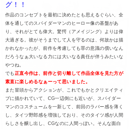
グ！！
作品のコンセプトを最初に決めたとも思えるぐらい、全
体を通してのスパイダーマンのヒーロー像の基盤があ
り、それがとても偉大。驚愕（アメイジング）よりは偉
大過ぎる。彼がそうまでして人を守るのは、何故かは描
かれなかったが、前作を考慮しても罪の意識の償いなん
だろうなぁ大いなる力には大いなる責任が伴うみたいな
やつね。
でも
正直今作は、前作と切り離して作品全体を見た方が
素直に楽しめるなぁーって思いました。
また冒頭からアクションが、これでもかとクリエイティ
ブに描かれていて、CG一辺倒にも近いが、スパイダー
マンのコスチュームを一新して、前回のラバー感を薄く
し、タイツ野郎感を増強しており、そのタイツ感が人間
らしさを醸し出し、CGなのに人間っぽい。そんな面白