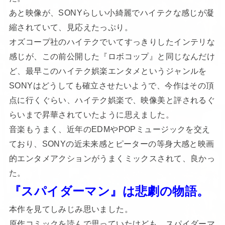
あと映像が、SONYらしい小綺麗でハイテクな感じが凝
縮されていて、見応えたっぷり。
オズコープ社のハイテクでいてすっきりしたインテリな
感じが、この前公開した『ロボコップ』と同じなんだけ
ど、最早このハイテク娯楽エンタメというジャンルを
SONYはどうしても確立させたいようで、今作はその頂
点に行くぐらい、ハイテク娯楽で、映像美と評されるぐ
らいまで昇華されていたように思えました。
音楽もうまく、近年のEDMやPOPミュージックを交え
ており、SONYの近未来感とピーターの等身大感と映画
的エンタメアクションがうまくミックスされて、良かっ
た。
『スパイダーマン』は悲劇の物語。
本作を見てしみじみ思いました。
原作コミックを読んで思っていたけども、スパイダーマ