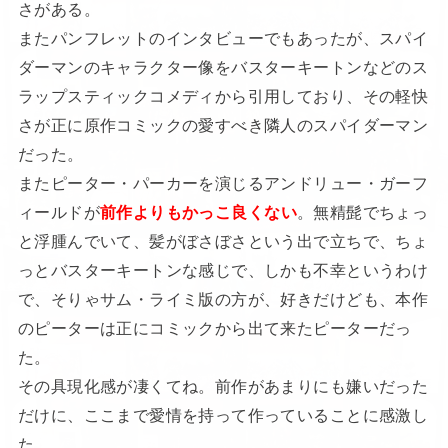
さがある。
またパンフレットのインタビューでもあったが、スパイ
ダーマンのキャラクター像をバスターキートンなどのス
ラップスティックコメディから引用しており、その軽快
さが正に原作コミックの愛すべき隣人のスパイダーマン
だった。
またピーター・パーカーを演じるアンドリュー・ガーフ
ィールドが
前作よりもかっこ良くない
。無精髭でちょっ
と浮腫んでいて、髪がぼさぼさという出で立ちで、ちょ
っとバスターキートンな感じで、しかも不幸というわけ
で、そりゃサム・ライミ版の方が、好きだけども、本作
のピーターは正にコミックから出て来たピーターだっ
た。
その具現化感が凄くてね。前作があまりにも嫌いだった
だけに、ここまで愛情を持って作っていることに感激し
た。