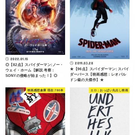
2022.01.15
2019.03.28
◎【82点】スパイダーマン:ノー・
★【96点】スパイダーマン: スパイ
ウェイ・ホーム【解説 考察：
ダーバース【映画感想：レオパル
SONYの侵略が始まった！】◎
ドン級の大傑作】★
映画感想倉庫 現在:780本
エロ；おっぱい丸出し映画