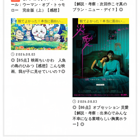
【解説・考察：次回作こそ真の
ール：ウーマン・オブ・トゥモ
ブラン・ニュー・デイ？】◎
ロー 完全版（上）【感想】
観てよかった！本当に面白い映画 560選
観てよかった！本当に面白い映画 560選
2026.08.03
◎【85点】映画ちいかわ 人魚
の島のひみつ【感想】こんな映
画、我が子に見せていいの？◎
2026.08.03
◎【86点】オブセッション 災愛
【解説・考察：出来心でみんな
不幸になる素晴らしい胸糞ホラ
ー】◎