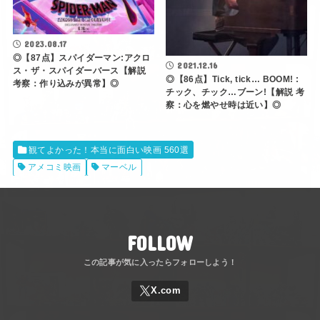
2023.08.17
◎【87点】スパイダーマン:アクロ
2021.12.16
ス・ザ・スパイダーバース【解説
◎【86点】Tick, tick… BOOM! :
考察：作り込みが異常】◎
チック、チック…ブーン!【解説 考
察：心を燃やせ時は近い】◎
観てよかった！本当に面白い映画 560選
アメコミ映画
マーベル
FOLLOW