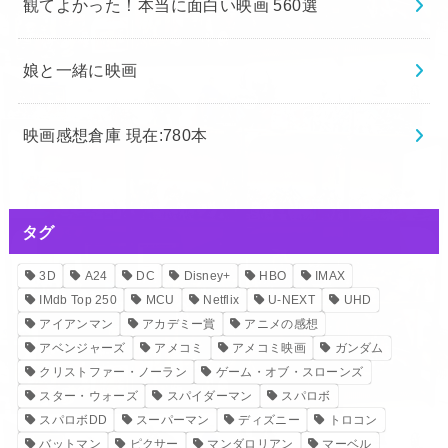
観てよかった！本当に面白い映画 560選
娘と一緒に映画
映画感想倉庫 現在:780本
タグ
3D
A24
DC
Disney+
HBO
IMAX
IMdb Top 250
MCU
Netflix
U-NEXT
UHD
アイアンマン
アカデミー賞
アニメの感想
アベンジャーズ
アメコミ
アメコミ映画
ガンダム
クリストファー・ノーラン
ゲーム・オブ・スローンズ
スター・ウォーズ
スパイダーマン
スパロボ
スパロボDD
スーパーマン
ディズニー
トロコン
バットマン
ピクサー
マンダロリアン
マーベル