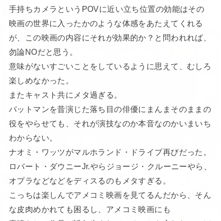
手持ちカメラというPOVに近い立ち位置の効能はその
映画の世界に入ったかのような体感をあたえてくれる
が、この映画の内容にそれが効果的か？と問われれば、
勿論NOだと思う。
意味がないすごいことをしているように思えて、むしろ
楽しめなかった。
またキャスト共にメタ過ぎる。
バットマンを昔演じた落ち目の俳優にまんまそのままの
役をやらせても、それが演技なのか本音なのかいまいち
わからない。
ナオミ・ワッツがマルホランド・ドライブ再びだった。
ロバート・ダウニーJr.やらジョージ・クルーニーやら、
オプラなどなどをディスるのもメタすぎる。
こっちは楽しんでアメコミ映画を見てるんだから、そん
な皮肉めかれても困るし、アメコミ映画にも