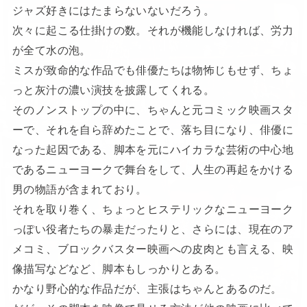
ジャズ好きにはたまらないないだろう。
次々に起こる仕掛けの数。それが機能しなければ、労力
が全て水の泡。
ミスが致命的な作品でも俳優たちは物怖じもせず、ちょ
っと灰汁の濃い演技を披露してくれる。
そのノンストップの中に、ちゃんと元コミック映画スタ
ーで、それを自ら辞めたことで、落ち目になり、俳優に
なった起因である、脚本を元にハイカラな芸術の中心地
であるニューヨークで舞台をして、人生の再起をかける
男の物語が含まれており。
それを取り巻く、ちょっとヒステリックなニューヨーク
っぽい役者たちの暴走だったりと、さらには、現在のア
メコミ、ブロックバスター映画への皮肉とも言える、映
像描写などなど、脚本もしっかりとある。
かなり野心的な作品だが、主張はちゃんとあるのだ。