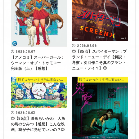
2026.08.06
◎【85点】スパイダーマン：ブ
2026.08.07
ランド・ニュー・デイ【解説・
【アメコミ】スーパーガール：
考察：次回作こそ真のブラン・
ウーマン・オブ・トゥモロー
ニュー・デイ？】◎
完全版（上）【感想】
観てよかった！本当に面白い映画 560選
観てよかった！本当に面白い映画 560選
2026.08.03
◎【85点】映画ちいかわ 人魚
の島のひみつ【感想】こんな映
画、我が子に見せていいの？◎