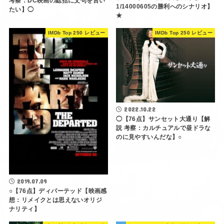
考察：DC映画の総括に文句を言い
1/14000605の勝利へのシナリオ】
たい】◯
★
IMDb Top 250 レビュー
IMDb Top 250 レビュー
2022.10.22
◯【76点】サンセット大通り【解
説 考察：カルチュアルで昼ドラな
のに見やすいんだな】○
2019.07.09
○【76点】ディパーテッド【映画感
想：リメイクとは思えないオリジ
ナリティ】