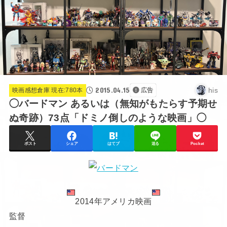
2015.04.15
his
映画感想倉庫 現在:780本
広告
◯バードマン あるいは（無知がもたらす予期せ
ぬ奇跡）73点「ドミノ倒しのような映画」◯
ポスト
シェア
はてブ
送る
Pocket
2014年アメリカ映画
監督