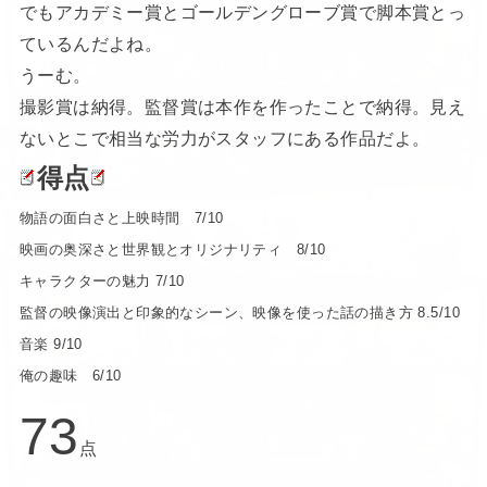
でもアカデミー賞とゴールデングローブ賞で脚本賞とっ
ているんだよね。
うーむ。
撮影賞は納得。監督賞は本作を作ったことで納得。見え
ないとこで相当な労力がスタッフにある作品だよ。
得点
物語の面白さと上映時間 7/10
映画の奥深さと世界観とオリジナリティ 8/10
キャラクターの魅力 7/10
監督の映像演出と印象的なシーン、映像を使った話の描き方 8.5/10
音楽 9/10
俺の趣味 6/10
73
点