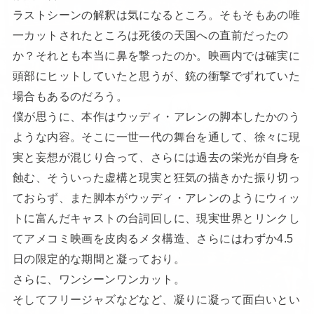
ラストシーンの解釈は気になるところ。そもそもあの唯
一カットされたところは死後の天国への直前だったの
か？それとも本当に鼻を撃ったのか。映画内では確実に
頭部にヒットしていたと思うが、銃の衝撃でずれていた
場合もあるのだろう。
僕が思うに、本作はウッディ・アレンの脚本したかのう
ような内容。そこに一世一代の舞台を通して、徐々に現
実と妄想が混じり合って、さらには過去の栄光が自身を
蝕む、そういった虚構と現実と狂気の描きかた振り切っ
ておらず、また脚本がウッディ・アレンのようにウィッ
トに富んだキャストの台詞回しに、現実世界とリンクし
てアメコミ映画を皮肉るメタ構造、さらにはわずか4.5
日の限定的な期間と凝っており。
さらに、ワンシーンワンカット。
そしてフリージャズなどなど、凝りに凝って面白いとい