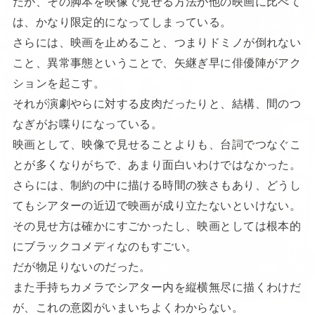
だが、その脚本を映像で見せる方法が他の映画に比べて
は、かなり限定的になってしまっている。
さらには、映画を止めること、つまりドミノが倒れない
こと、異常事態ということで、矢継ぎ早に俳優陣がアク
ションを起こす。
それが演劇やらに対する皮肉だったりと、結構、間のつ
なぎがお喋りになっている。
映画として、映像で見せることよりも、台詞でつなぐこ
とが多くなりがちで、あまり面白いわけではなかった。
さらには、制約の中に描ける時間の狭さもあり、どうし
てもシアターの近辺で映画が成り立たないといけない。
その見せ方は確かにすごかったし、映画としては根本的
にブラックコメディなのもすごい。
だが物足りないのだった。
また手持ちカメラでシアター内を縦横無尽に描くわけだ
が、これの意図がいまいちよくわからない。