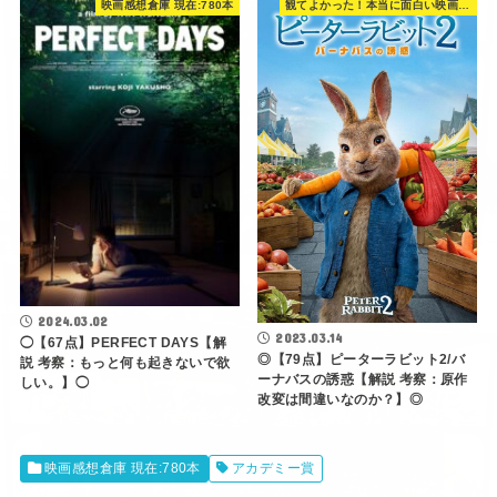
映画感想倉庫 現在:780本
観てよかった！本当に面白い映画 560選
2024.03.02
2023.03.14
◯【67点】PERFECT DAYS【解
◎【79点】ピーターラビット2/バ
説 考察：もっと何も起きないで欲
ーナバスの誘惑【解説 考察：原作
しい。】◯
改変は間違いなのか？】◎
映画感想倉庫 現在:780本
アカデミー賞