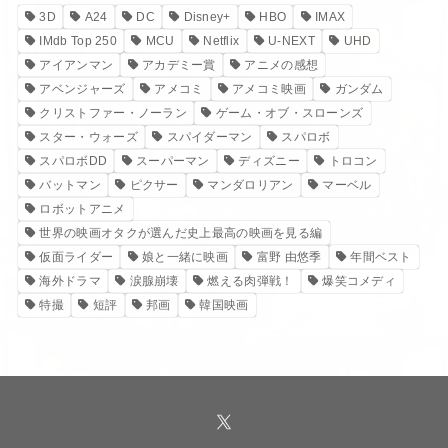
3D
A24
DC
Disney+
HBO
IMAX
IMdb Top 250
MCU
Netflix
U-NEXT
UHD
アイアンマン
アカデミー賞
アニメの感想
アベンジャーズ
アメコミ
アメコミ映画
ガンダム
クリストファー・ノーラン
ゲーム・オブ・スローンズ
スター・ウォーズ
スパイダーマン
スパロボ
スパロボDD
スーパーマン
ディズニー
トロコン
バットマン
ピクサー
マンダロリアン
マーベル
ロボットアニメ
世界の映画オタクが選んだ史上最高の映画を見る編
仮面ライダー
娘と一緒に映画
富野 由悠季
年間ベスト
海外ドラマ
涙腺崩壊
燃える肉弾戦！
爆笑コメディ
特撮
短評
邦画
韓国映画