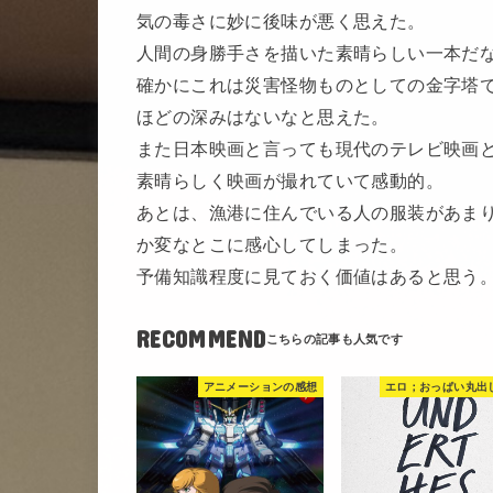
気の毒さに妙に後味が悪く思えた。
人間の身勝手さを描いた素晴らしい一本だ
確かにこれは災害怪物ものとしての金字塔
ほどの深みはないなと思えた。
また日本映画と言っても現代のテレビ映画
素晴らしく映画が撮れていて感動的。
あとは、漁港に住んでいる人の服装があま
か変なとこに感心してしまった。
予備知識程度に見ておく価値はあると思う
RECOMMEND
アニメーションの感想
エロ；おっぱい丸出