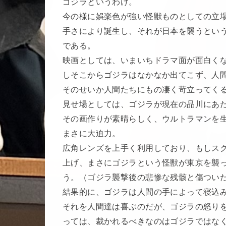
ゴジラというわけ。
今の様に娯楽色が強い怪獣ものとしての立
手さにより誕生し、それが日本を襲うとい
である。
映画としては、いまいちドラマ面が面白く
しそこからゴジラはなかなか出てこず、人
そのせいか人間たちにもの凄く苛立ってく
見せ場としては、ゴジラが現在の品川にあ
その画作りが素晴らしく、ウルトラマンを
まさに大迫力。
広角レンズを上手く利用しており、もしス
上げ、まさにゴジラという怪獣が東京を襲
う。（ゴジラ襲撃後の悲惨な残骸と傷つい
結果的に、ゴジラは人間の手によって寝込
それを人間達は喜ぶのだが、ゴジラの怒り
っては、裁かれるべきなのはゴジラではな