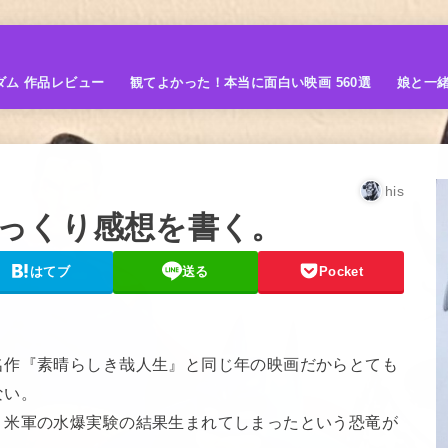
ダム 作品レビュー
観てよかった！本当に面白い映画 560選
娘と一
his
っくり感想を書く。
はてブ
送る
Pocket
名作『素晴らしき哉人生』と同じ年の映画だからとても
ない。
、米軍の水爆実験の結果生まれてしまったという恐竜が