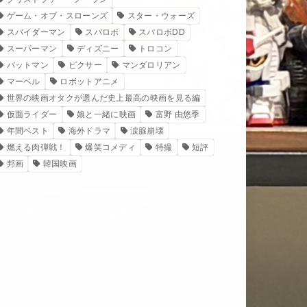
ゲーム・オブ・スローンズ
スター・ウォーズ
スパイダーマン
スパロボ
スパロボDD
スーパーマン
ディズニー
トロコン
バットマン
ピクサー
マンダロリアン
マーベル
ロボットアニメ
世界の映画オタクが選んだ史上最高の映画を見る編
仮面ライダー
娘と一緒に映画
富野 由悠季
年間ベスト
海外ドラマ
涙腺崩壊
燃える肉弾戦！
爆笑コメディ
特撮
短評
邦画
韓国映画