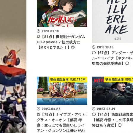
2018.09.18
◎【81点】機動戦士ガンダム
UC/episode 7 虹の彼方に
2018.10.15
【MX４Dで見た！】◎
◯【67点】アンダー・
ルバーレイク【ネタバレ
監督の偏執愛映画】◯
映画感想倉庫 現在:780本
映画感想倉庫 現在:
2023.04.26
2023.05.19
◎【79点】ナイブズ・アウト:
◯【74点】西部戦線異
グラス・オニオン【解説 考
【解説 考察：この不条
察：空っぽでも面白いしライ
怖はもう身近】◯
アン・ジョンソンは嫌いだわ