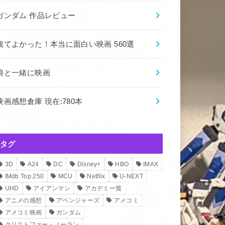
ガンダム 作品レビュー
観てよかった！本当に面白い映画 560選
娘と一緒に映画
映画感想倉庫 現在:780本
タグ
3D
A24
DC
Disney+
HBO
IMAX
IMdb Top 250
MCU
Netflix
U-NEXT
UHD
アイアンマン
アカデミー賞
アニメの感想
アベンジャーズ
アメコミ
アメコミ映画
ガンダム
クリストファー・ノーラン