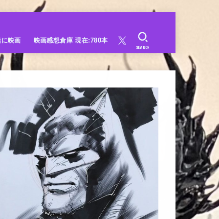
緒に映画
映画感想倉庫 現在:780本
SEARCH