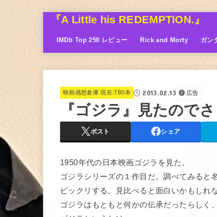
『A Little his REDEMPTION.』
IMDb Top 250 レビュー
Rick and Morty
ガン
2013.02.13
映画感想倉庫 現在:780本
広告
『ゴジラ』見たのでさ
ポスト
シェア
1950年代の日本映画ゴジラを見た。
ゴジラシリーズの１作目だ。調べてみると
ビックリする。見比べると面白いかもしれ
ゴジラはもともと何かの伝承だったらしく