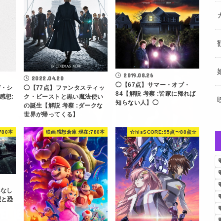
2019.08.26
2022.04.20
◯【67点】サマー・オブ・
◯【77点】ファンタスティッ
ザ・シ
84【解説 考察 :皆家に帰れば
ク・ビーストと黒い魔法使い
感想:
知らない人】◯
の誕生【解説 考察 :ダークな
世界が帰ってくる】
780本
映画感想倉庫 現在:780本
☆hisSCORE:95点〜88点☆
常なし
理と恐