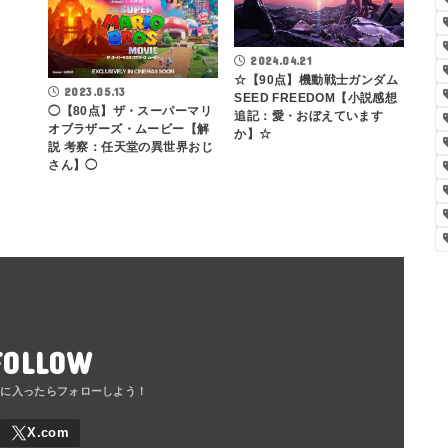
2024.04.21
☆【90点】機動戦士ガンダム
2023.05.13
SEED FREEDOM【小説感想
◯【80点】ザ・スーパーマリ
追記：愛・おぼえています
オブラザーズ・ムービー【解
か】☆
説 考察：任天堂の異世界おじ
さん】◯
FOLLOW