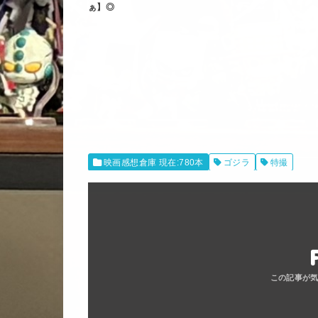
ぁ】◎
映画感想倉庫 現在:780本
ゴジラ
特撮