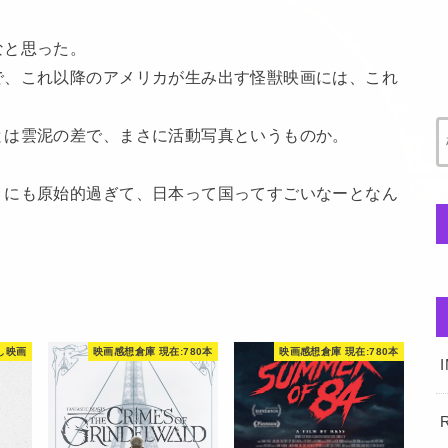
なと思った。
で、これ以降のアメリカが生み出す怪獣映画には、これ
とは雲泥の差で、まさに活動写真というものか。
りにも原始的過ぎて、日本って国ってすごいなーとなん
。
し映画
映画感想倉庫 現在:780本
映画感想倉庫 現在:780本
R