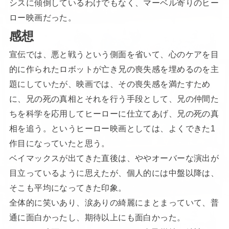
シスに傾倒しているわけでもなく、マーベル寄りのヒー
ロー映画だった。
感想
宣伝では、悪と戦うという側面を省いて、心のケアを目
的に作られたロボットが亡き兄の喪失感を埋めるのを主
題にしていたが、映画では、その喪失感を満たすため
に、兄の死の真相とそれを行う手段として、兄の仲間た
ちを科学を応用してヒーローに仕立てあげ、兄の死の真
相を追う。というヒーロー映画としては、よくできた1
作目になっていたと思う。
ベイマックスが出てきた直後は、ややオーバーな演出が
目立っているように思えたが、個人的には中盤以降は、
そこも平均になってきた印象。
全体的に笑いあり、涙ありの綺麗にまとまっていて、普
通に面白かったし、期待以上にも面白かった。