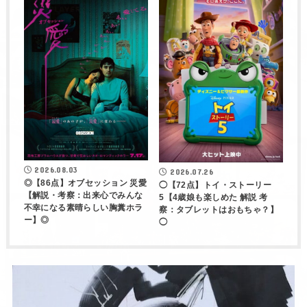
2026.08.03
2026.07.26
◎【86点】オブセッション 災愛
◯【72点】トイ・ストーリー
【解説・考察：出来心でみんな
5【4歳娘も楽しめた 解説 考
不幸になる素晴らしい胸糞ホラ
察：タブレットはおもちゃ？】
ー】◎
◯