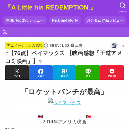
『A Little his REDEMPTION.』
SEARCH
IMDb Top 250 レビュー
Rick and Morty
ガンダム 作品レビュー
2017.01.03
his
アニメーションの感想
広告
○【76点】ベイマックス 【映画感想「王道アメ
コミ映画」】○
ポスト
シェア
はてブ
送る
Pocket
「ロケットパンチが最高」
2014年アメリカ映画