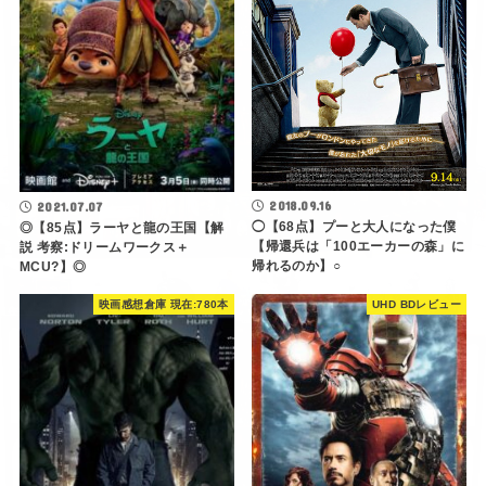
2018.09.16
2021.07.07
◯【68点】プーと大人になった僕
◎【85点】ラーヤと龍の王国【解
【帰還兵は「100エーカーの森」に
説 考察:ドリームワークス＋
帰れるのか】○
MCU?】◎
映画感想倉庫 現在:780本
UHD BDレビュー