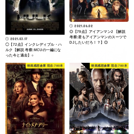
2021.06.02
◎【79点】アイアンマン2 【解説
考察:君もアイアンマンのスーツで
2021.03.17
DJしたいだろ！？】◎
◯【72点】インクレディブル・ハ
ルク【解説 考察:MCUの一編にな
った今と過去】○
映画感想倉庫 現在:780本
映画感想倉庫 現在:780本