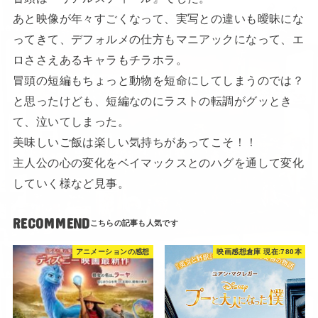
あと映像が年々すごくなって、実写との違いも曖昧にな
ってきて、デフォルメの仕方もマニアックになって、エ
ロささえあるキャラもチラホラ。
冒頭の短編もちょっと動物を短命にしてしまうのでは？
と思ったけども、短編なのにラストの転調がグッとき
て、泣いてしまった。
美味しいご飯は楽しい気持ちがあってこそ！！
主人公の心の変化をベイマックスとのハグを通して変化
していく様など見事。
RECOMMEND
アニメーションの感想
映画感想倉庫 現在:780本