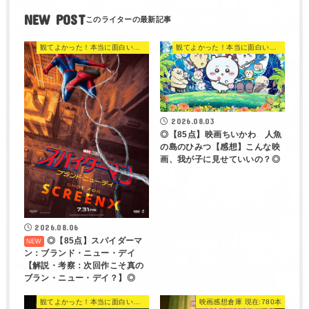
NEW POST
観てよかった！本当に面白い映画 560選
観てよかった！本当に面白い映画 560選
2026.08.03
◎【85点】映画ちいかわ 人魚
の島のひみつ【感想】こんな映
画、我が子に見せていいの？◎
2026.08.06
◎【85点】スパイダーマ
ン：ブランド・ニュー・デイ
【解説・考察：次回作こそ真の
ブラン・ニュー・デイ？】◎
観てよかった！本当に面白い映画 560選
映画感想倉庫 現在:780本