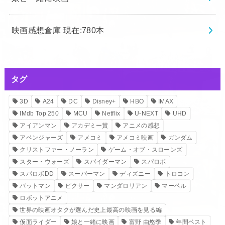
映画感想倉庫 現在:780本
タグ
3D
A24
DC
Disney+
HBO
IMAX
IMdb Top 250
MCU
Netflix
U-NEXT
UHD
アイアンマン
アカデミー賞
アニメの感想
アベンジャーズ
アメコミ
アメコミ映画
ガンダム
クリストファー・ノーラン
ゲーム・オブ・スローンズ
スター・ウォーズ
スパイダーマン
スパロボ
スパロボDD
スーパーマン
ディズニー
トロコン
バットマン
ピクサー
マンダロリアン
マーベル
ロボットアニメ
世界の映画オタクが選んだ史上最高の映画を見る編
仮面ライダー
娘と一緒に映画
富野 由悠季
年間ベスト