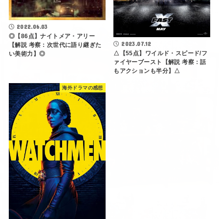
2022.06.03
◎【86点】ナイトメア・アリー
2023.07.12
【解説 考察：次世代に語り継ぎた
△【55点】ワイルド・スピード/フ
い美術力】◎
ァイヤーブースト【解説 考察：話
もアクションも半分】△
海外ドラマの感想