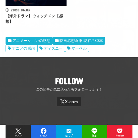
2020.06.03
【海外ドラマ】ウォッチメン【感
想】
アニメーションの感想
映画感想倉庫 現在:780本
アニメの感想
ディズニー
マーベル
FOLLOW
ポスト
シェア
はてブ
送る
Pocket