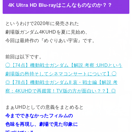
4K Ultra HD Blu-rayはこんなものなのか？？
というわけで2020年に発売された
劇場版ガンダム4KUHDを夏に見始め、
今回は最終作の『めぐりあい宇宙』です。
前回は以下です。
◯【74点】機動戦士ガンダム【解説 考察 :UHDという
劇場版の矜持そしてシネマコンサートについて】◯
◎【78点】機動戦士ガンダムII 哀・戦士編【解説 考
察：4KUHDで再鑑賞！TV版の方が面白い？？】◎
まぁUHDとしての意義をまとめると
今までできなかったフィルムの
色味を再現し、劇場で見た印象に