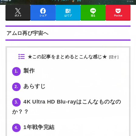
ポスト
シェア
はてブ
送る
Pocket
アムロ再び宇宙へ
★この記事をまとめるとこんな感じ★
[
隠す
]
製作
1.
あらすじ
2.
4K Ultra HD Blu-rayはこんなものなの
3.
か？？
1年戦争完結
4.