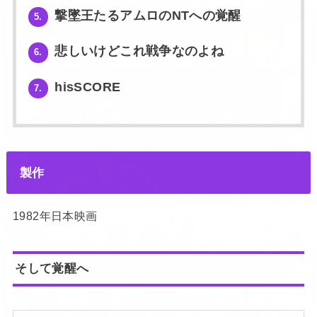
撃墜王たるアムロのNTへの覚醒
5.
悲しいけどこれ戦争なのよね
6.
hisSCORE
7.
製作
1982年日本映画
そして覚醒へ