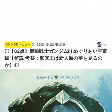
2021.10.22
his
UHD BDレビュー
広告
◎【82点】機動戦士ガンダムIII めぐりあい宇宙
編【解説 考察：撃墜王は新人類の夢を見るの
か】◎