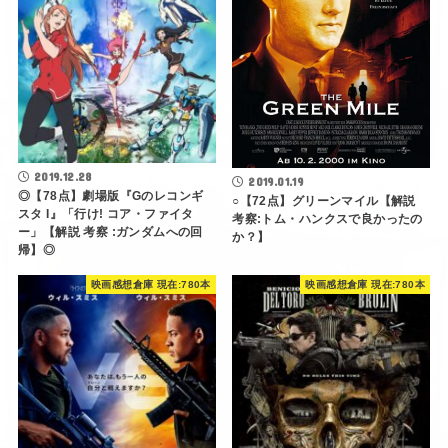
2019.12.28
2019.01.19
◎【78点】劇場版『Gのレコンギ
○【72点】グリーンマイル【解説
スタ I』「行け! コア・ファイタ
考察:トム・ハンクスで良かったの
ー」【解説 考察 :ガンダムへの回
か？】
帰】◎
映画感想倉庫 現在:780本
映画感想倉庫 現在:780本