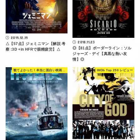
2019.12.19
2018.11.23
△【57点】ジェミニマン【解説 考
◎【81点】ボーダーライン：ソル
察 :3D +in HFRで眼精疲労】△
ジャーズ・デイ【真黒な熱い友
情】◎
観てよかった！本当に面白い映画 560選
IMDb Top 250 レビュー