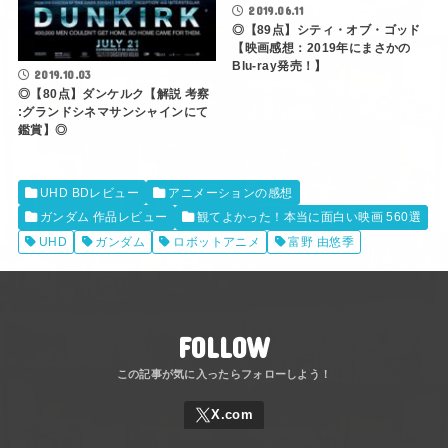
2019.06.11
◎【89点】シティ・オブ・ゴッド
【映画感想：2019年にまさかの
Blu-ray発売！】
2019.10.03
◎【80点】ダンケルク【解説 考察
:グランドシネマサンシャインにて
鑑賞】◎
UHD BDレビュー
アニメーションの感想
ガンダム 作品レビュー
観てよかった！本当に面白い映画 560選
UHD
ガンダム
ロボットアニメ
富野 由悠季
FOLLOW