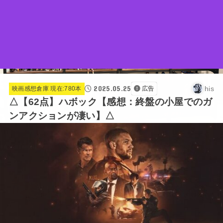
2025.05.25
his
映画感想倉庫 現在:780本
広告
△【62点】ハボック【感想：終盤の小屋でのガ
ンアクションが凄い】△