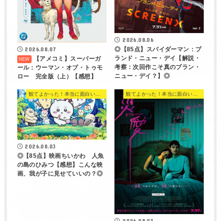
2026.08.03
◎【85点】映画ちいかわ 人魚
の島のひみつ【感想】こんな映
画、我が子に見せていいの？◎
2026.08.03
◎【86点】オブセッション 災愛
【解説・考察：出来心でみんな
不幸になる素晴らしい胸糞ホラ
ー】◎