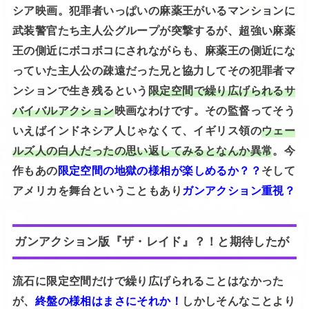
シア映画。犯罪者いっぱいの麻薬王がいるマンションに
武装警官たち主人公グループが突撃するが、超強い麻薬
王の側近にボコボコにされながらも、麻薬王の側近にな
っていた主人公の疎遠だった兄と協力してその犯罪者マ
ンションで生き残るという
限定空間で繰り広げられるサ
バイバルアクション
映画なわけです。その監督ってそう
いえばインドネシア人じゃなくて、イギリス領の
ウェー
ルズ人の白人だったの思い返してみるとなんか異常
。今
作もあの
限定空間の地獄の様相が楽しめるか？？
そして
アメリカを舞台ということもあり
ガンアクション重視？
ガンアクション版『ザ・レイド』？！と期待したが
流石に限定空間だけで繰り広げられることはなかった
が、
終盤の様相はまさにそれか！
しかしそんなことより