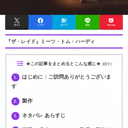
ポスト
シェア
はてブ
送る
Pocket
『ザ・レイド』ミーツ・トム・ハーディ
★この記事をまとめるとこんな感じ★
[
隠す
]
はじめに：ご訪問ありがとうございま
1.
す
製作
2.
ネタバレ あらすじ
3.