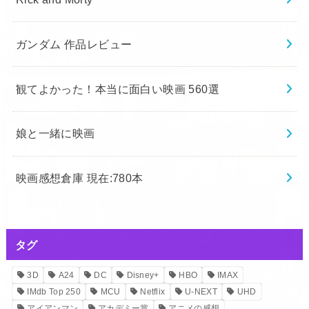
映画感想倉庫 現在:780本
タグ
3D
A24
DC
Disney+
HBO
IMAX
IMdb Top 250
MCU
Netflix
U-NEXT
UHD
アイアンマン
アカデミー賞
アニメの感想
アベンジャーズ
アメコミ
アメコミ映画
ガンダム
クリストファー・ノーラン
ゲーム・オブ・スローンズ
スター・ウォーズ
スパイダーマン
スパロボ
スパロボDD
スーパーマン
ディズニー
トロコン
バットマン
ピクサー
マンダロリアン
マーベル
ロボットアニメ
世界の映画オタクが選んだ史上最高の映画を見る編
仮面ライダー
娘と一緒に映画
富野 由悠季
年間ベスト