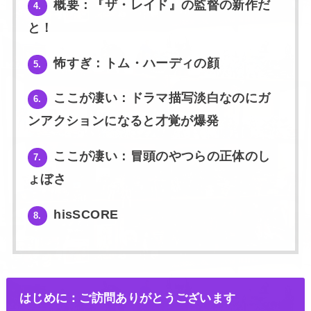
概要：『ザ・レイド』の監督の新作だ
4.
と！
怖すぎ：トム・ハーディの顔
5.
ここが凄い：ドラマ描写淡白なのにガ
6.
ンアクションになると才覚が爆発
ここが凄い：冒頭のやつらの正体のし
7.
ょぼさ
hisSCORE
8.
はじめに：ご訪問ありがとうございます