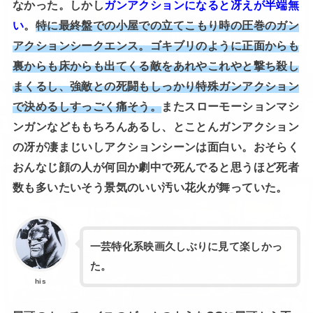
なかった。しかし
ガンアクションになると冴えが半端無
い
。
特に最終盤での小屋での立てこもり時の圧巻のガン
アクションシークエンス。ゴキブリのように正面からも
裏からも床からも出てくる敵をあれやこれやと撃ち殺し
まくるし、強敵との死闘もしっかり特殊ガンアクション
で決めるしすっごく痛そう。
またスローモーションマシ
ンガンなどももちろんあるし、とことんガンアクション
の冴が凄まじいしアクションシーンは面白い。おそらく
おんなじ顔の人が何回か劇中で死んでると思うほど死者
数も多いたいそう景気のいい汚い花火が舞っていた。
一芸特化系映画久しぶりに見て楽しかっ
た。
his