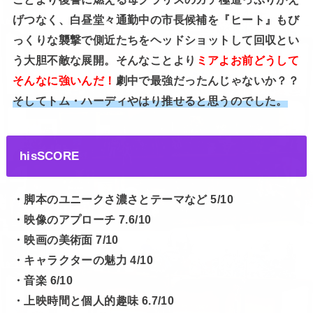
げつなく、白昼堂々通勤中の市長候補を『ヒート』もび
っくりな襲撃で側近たちをヘッドショットして回収とい
う大胆不敵な展開。そんなことより
ミアよお前どうして
そんなに強いんだ！
劇中で最強だったんじゃないか？？
そしてトム・ハーディやはり推せると思うのでした。
hisSCORE
・脚本のユニークさ濃さとテーマなど 5/10
・映像のアプローチ 7.6/10
・映画の美術面 7/10
・キャラクターの魅力 4/10
・音楽 6/10
・上映時間と個人的趣味 6.7/10