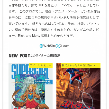
NEW POST
アメコミ レビュー
観てよかった！本当に面白い映画 560選
2026.08.06
◎【85点】スパイダーマン：ブ
2026.08.07
ランド・ニュー・デイ【解説・
【アメコミ】スーパーガ
考察：次回作こそ真のブラン・
ール：ウーマン・オブ・トゥモ
ニュー・デイ？】◎
ロー 完全版（上）【感想】
観てよかった！本当に面白い映画 560選
観てよかった！本当に面白い映画 560選