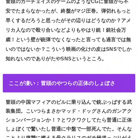
冒頭のカーチェイスのゲームのようなCGに冒頭から不
安でたまらなかったが、終盤がマジ圧巻。弾切れもっと
早くするだろうと思ったがその辺りはどうなのか？アメ
リカ人なので殴り合いなどよりもやはり銃！銃社会万
歳！という壁が銃弾でなくなったと言っても過言では無
いのではないか？こういう映画の化けの皮はSNSでしか
知れないのでありがたやSNSというところ。
ここが凄い：冒頭のやつらの正体のしょぼさ
冒頭の中国マフィアのビルに乗り込んで銃ぷっばする武
装集団。こいつらまさかマッド・ドッグさんのガンアク
ションバージョンか！？とワクワクしてたら普通に正体
しょぼくで驚いたし普通に中盤で一部死んでた。そんな
ことより復讐に燃える母クラリスのガチ極道っぷりがえ