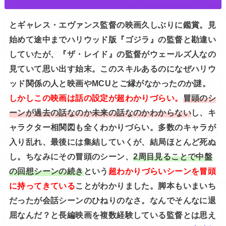
とギャレス・エヴァンス監督の映画久しぶりに鑑賞。見
始めて途中までハリウッド版『ゴジラ』の監督と勘違い
していたが、『ザ・レイド』の監督がウェールズ人なの
見ていて思い出す始末。このスキルあるのになぜハリウ
ッド関係の人と映画やMCUとご縁がなかったのか謎。
しかしこの映画は話の設定が超わかりづらい。
冒頭のシ
ーンが過去の話なのか未来の話なのかわからない
し、キ
ャラクター相関図も全くわかりづらい。多数のキャラが
入り乱れ、最後には集結していくが、結局ほとんど死ぬ
し。ちなみにその冒頭のシーン、
2周目見ることで中盤
の回想シーンの続き
という
超わかりづらいシーンを冒頭
に持ってきている
ことがわかりました。脚本もいまいち
だったが会話シーンのひねりのなさ。なんでそんなに退
屈なんだ？と長編映画を複数経験している監督とは思え