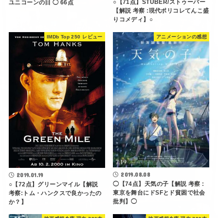
2019.08.08
2019.01.19
◯【74点】天気の子【解説 考察 :
○【72点】グリーンマイル【解説
東京を舞台にドSFとド貧困で社会
考察:トム・ハンクスで良かったの
批判】◯
か？】
映画感想倉庫 現在:780本
映画感想倉庫 現在:780本