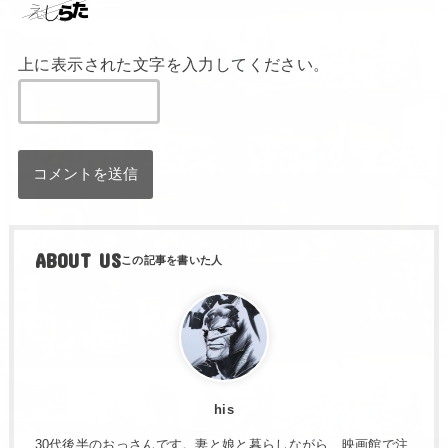
ABOUT US
his
30代後半のおっさんです。妻と娘と暮らしながら、映画館で注
目作を観たり、家でUHDを見たり、PS5でゲームしたりしてい
ます。 このブログでは、映画・アニメ・ゲーム・ガンダム作品
を中心に、点数つきの感想やネタバレあり考察を備忘録として
書いています。 好きなものはガンダム、洋画、洋楽、バットマ
ン。初めて来た方は、映画おすすめまとめ、ガンダム作品レビ
ュー、Rick and Morty感想まとめからどうぞ。