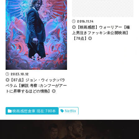
2023.10.12
◎【87点】ジョン・ウィック:パラ
ベラム【解説 考察 :カンフーがアー
トに昇華するほどの情熱】◎
映画感想倉庫 現在:780本
Netflix
FOLLOW
ポスト
シェア
はてブ
送る
Pocket