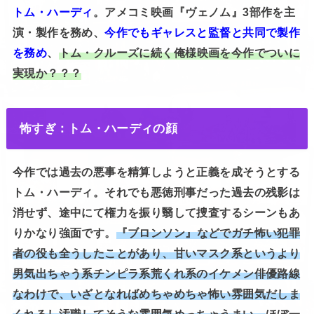
トム・ハーディ
。アメコミ映画『ヴェノム』3部作を主
演・製作を務め、
今作でもギャレスと監督と共同で製作
を務め
、
トム・クルーズに続く俺様映画を今作でついに
実現か？？？
怖すぎ：トム・ハーディの顔
今作では過去の悪事を精算しようと正義を成そうとする
トム・ハーディ。それでも悪徳刑事だった過去の残影は
消せず、途中にて権力を振り翳して捜査するシーンもあ
りかなり強面です。
『ブロンソン』などでガチ怖い犯罪
者の役も全うしたことがあり、甘いマスク系というより
男気出ちゃう系チンピラ系荒くれ系のイケメン俳優路線
なわけで、いざとなればめちゃめちゃ怖い雰囲気だしま
くれるし汚職してそうな雰囲気めっちゃうまい。
ほぼ一