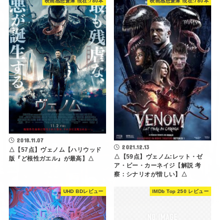
2018.11.07
2021.12.13
△【57点】ヴェノム【ハリウッド
△【59点】ヴェノム:レット・ゼ
版『ど根性ガエル』が最高】△
ア・ビー・カーネイジ【解説 考
察：シナリオが惜しい】△
UHD BDレビュー
IMDb Top 250 レビュー
2016.11.14
◎【映画感想】ウォーリアー【極
上男泣きファッキン未公開映画】
【78点】◎