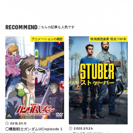
2018.09.11
2020.09.26
◯機動戦士ガンダムUC/episode 1
○【71点】STUBER/ストゥーバー
ユニコーンの日 ◯ 66点
【解説 考察 :現代ポリコレてんこ盛
りコメディ】○
IMDb Top 250 レビュー
アニメーションの感想