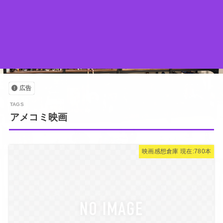
広告
アメコミ映画
映画感想倉庫 現在:780本