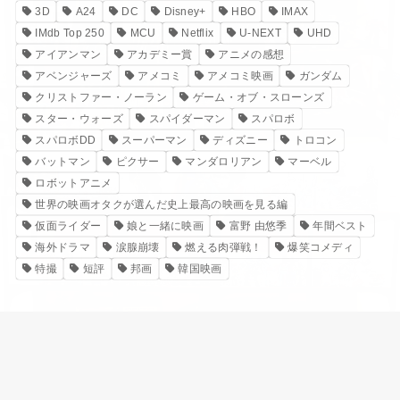
3D
A24
DC
Disney+
HBO
IMAX
IMdb Top 250
MCU
Netflix
U-NEXT
UHD
アイアンマン
アカデミー賞
アニメの感想
アベンジャーズ
アメコミ
アメコミ映画
ガンダム
クリストファー・ノーラン
ゲーム・オブ・スローンズ
スター・ウォーズ
スパイダーマン
スパロボ
スパロボDD
スーパーマン
ディズニー
トロコン
バットマン
ピクサー
マンダロリアン
マーベル
ロボットアニメ
世界の映画オタクが選んだ史上最高の映画を見る編
仮面ライダー
娘と一緒に映画
富野 由悠季
年間ベスト
海外ドラマ
涙腺崩壊
燃える肉弾戦！
爆笑コメディ
特撮
短評
邦画
韓国映画