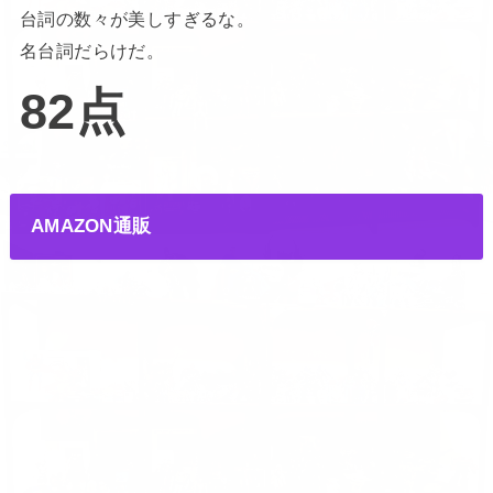
台詞の数々が美しすぎるな。
名台詞だらけだ。
82点
AMAZON通販