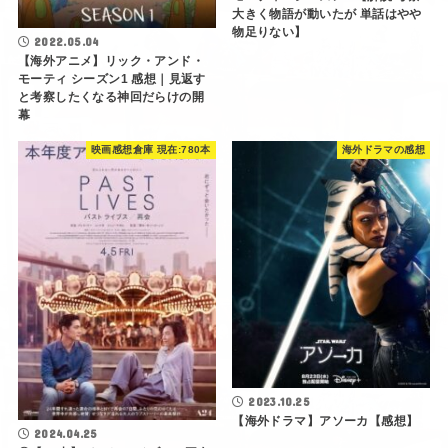
大きく物語が動いたが 単話はやや
物足りない】
2022.05.04
【海外アニメ】リック・アンド・
モーティ シーズン1 感想｜見返す
と考察したくなる神回だらけの開
幕
映画感想倉庫 現在:780本
海外ドラマの感想
2023.10.25
【海外ドラマ】アソーカ【感想】
2024.04.25