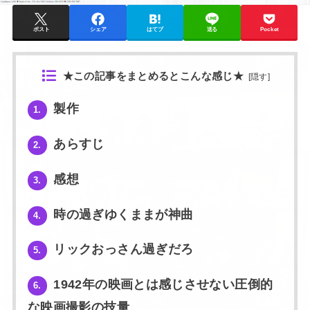
ポスト
シェア
はてブ
送る
Pocket
★この記事をまとめるとこんな感じ★
[
隠す
]
製作
1.
あらすじ
2.
感想
3.
時の過ぎゆくままが神曲
4.
リックおっさん過ぎだろ
5.
1942年の映画とは感じさせない圧倒的
6.
な映画撮影の技量