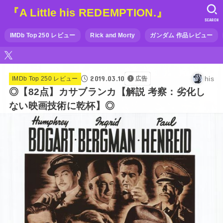
『A Little his REDEMPTION.』
SEARCH
IMDb Top 250 レビュー
Rick and Morty
ガンダム 作品レビュー
2019.03.10
his
IMDb Top 250 レビュー
広告
◎【82点】カサブランカ【解説 考察：劣化し
ない映画技術に乾杯】◎