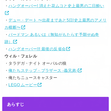
・
ハングオーバー! 消えた花ムコと史上最悪の二日酔い
・
デュー・デート 〜出産まであと5日!史上最悪のアメリ
カ横断〜
・
バードマン あるいは（無知がもたらす予期せぬ奇
跡）
・
ハングオーバー!!! 最後の反省会
ウィル・フェレル
・タラデガ・ナイト オーバルの狼
・
俺たちステップ・ブラザース -義兄弟-
・俺たちニュースキャスター
・
LEGO ムービー
あらすじ