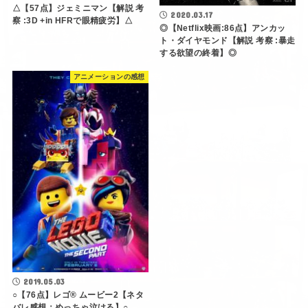
△【57点】ジェミニマン【解説 考
2020.03.17
察 :3D +in HFRで眼精疲労】△
◎【Netflix映画:86点】アンカッ
ト・ダイヤモンド【解説 考察 :暴走
する欲望の終着】◎
アニメーションの感想
2019.05.03
○【76点】レゴ® ムービー2【ネタ
バレ感想：めっちゃ泣ける】○