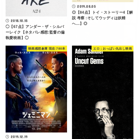
2019.08.05
◎【84点】トイ・ストーリー4【解
説 考察 :そしてウッディは妖精
2018.10.15
へ…】◎
◯【67点】アンダー・ザ・シルバ
ーレイク【ネタバレ感想:監督の偏
執愛映画】◯
映画感想倉庫 現在:780本
エロ；おっぱい丸出し映画
2019.12.19