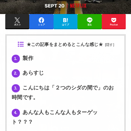
ポスト
シェア
はてブ
送る
Pocket
★この記事をまとめるとこんな感じ★
[
隠す
]
製作
1.
あらすじ
2.
こんにちは「２つのシダの間で」のお
3.
時間です。
あんな人もこんな人もターゲッ
4.
ト？？？