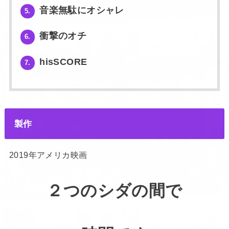
音楽無駄にオシャレ
5.
衝撃のオチ
6.
hisSCORE
7.
製作
2019年アメリカ映画
２つのシダの間で