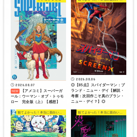
2026.08.06
◎【85点】スパイダーマン：ブ
2026.08.07
ランド・ニュー・デイ【解説・
【アメコミ】スーパーガ
考察：次回作こそ真のブラン・
ール：ウーマン・オブ・トゥモ
ニュー・デイ？】◎
ロー 完全版（上）【感想】
観てよかった！本当に面白い映画 560選
観てよかった！本当に面白い映画 560選