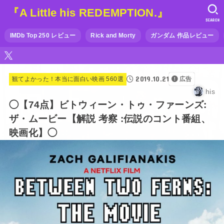
『A Little his REDEMPTION.』
SEARCH
IMDb Top 250 レビュー
Rick and Morty
ガンダム 作品レビュー
2019.10.21
観てよかった！本当に面白い映画 560選
広告
his
◯【74点】ビトウィーン・トゥ・ファーンズ:
ザ・ムービー【解説 考察 :伝説のコント番組、
映画化】◯