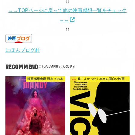
↓↓
→→TOPページに戻って他の映画感想一覧をチェック
←←
↑↑
にほんブログ村
RECOMMEND
映画感想倉庫 現在:780本
観てよかった！本当に面白い映画 560選