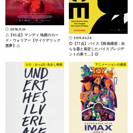
2018.11.14
△【61点】マンディ 地獄のロー
2019.04.30
ド・ウォリアー【サイケデリック
◎【77点】バイス【映画感想：自
悪夢】△
らを器と規定したバイスプレジデ
ントの果て…】◎
エロ；おっぱい丸出し映画
アニメーションの感想