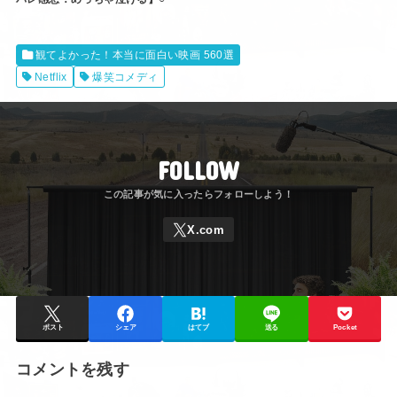
観てよかった！本当に面白い映画 560選
Netflix
爆笑コメディ
FOLLOW
ポスト
シェア
はてブ
送る
Pocket
コメントを残す