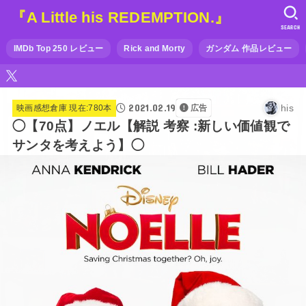
『A Little his REDEMPTION.』
SEARCH
IMDb Top 250 レビュー
Rick and Morty
ガンダム 作品レビュー
2021.02.19
his
映画感想倉庫 現在:780本
広告
◯【70点】ノエル【解説 考察 :新しい価値観で
サンタを考えよう】◯