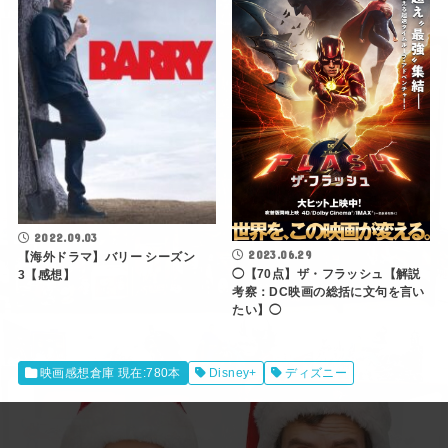
2022.09.03
2023.06.29
【海外ドラマ】バリー シーズン
◯【70点】ザ・フラッシュ【解説
3【感想】
考察：DC映画の総括に文句を言い
たい】◯
映画感想倉庫 現在:780本
Disney+
ディズニー