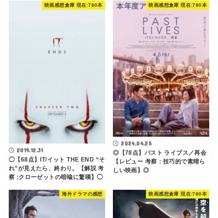
映画感想倉庫 現在:780本
映画感想倉庫 現在:780本
2024.04.25
2019.12.31
◎【78点】パスト ライブス／再会
◯【68点】IT/イット THE END “そ
【レビュー 考察：技巧的で素晴ら
れ”が見えたら、終わり。【解説 考
しい映画】◎
察 :クローゼットの暗喩に驚嘆】◯
海外ドラマの感想
映画感想倉庫 現在:780本