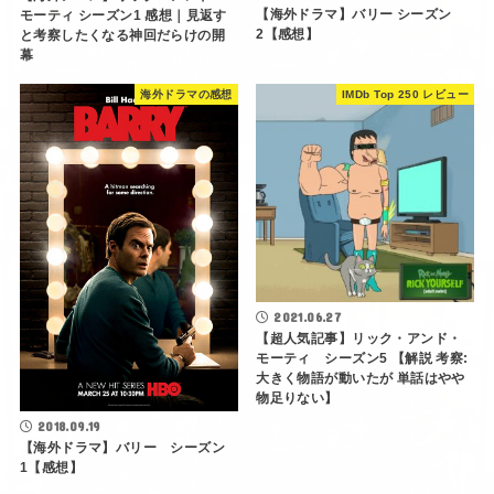
【海外ドラマ】バリー シーズン
モーティ シーズン1 感想｜見返す
2【感想】
と考察したくなる神回だらけの開
幕
海外ドラマの感想
IMDb Top 250 レビュー
2021.06.27
【超人気記事】リック・アンド・
モーティ シーズン5 【解説 考察:
大きく物語が動いたが 単話はやや
物足りない】
2018.09.19
【海外ドラマ】バリー シーズン
1【感想】