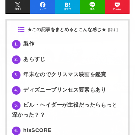
ポスト
シェア
はてブ
送る
Pocket
★この記事をまとめるとこんな感じ★
[
隠す
]
製作
1.
あらすじ
2.
年末なのでクリスマス映画を鑑賞
3.
ディズニープリンセス要素もあり
4.
ビル・ヘイダーが主役だったらもっと
5.
深かった？？
hisSCORE
6.