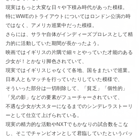
現実はもっと大変な日々や下積み時代があった模様。
特にWWEのトライアウトについてはロンドン公演の時
ではなく、アメリカ巡業中だった模様。
さらには、サラヤ自体がインディーズプロレスとして精
力的に活動していた期間が長かったよう。
映画ではイギリスの片隅で細々とやっていた才能のある
少女が！とかなり脚色されていて、
現実ではイギリスじゃなくて各地、国をまたいで巡業。
日本人ともマッチを行っていたりしていた模様で、
そういった部分は一切削除して、「貧乏」「個性的」
「兄の影」などの要素がフューチャーされていて、
不遇な少女が大スターになるまでのシンデレラストーリ
ーとして仕立て上げられている。
現実の精力的な活動やNXTでもかなりの試合数をこな
し、そこでチャンピオンとして君臨していたというバッ