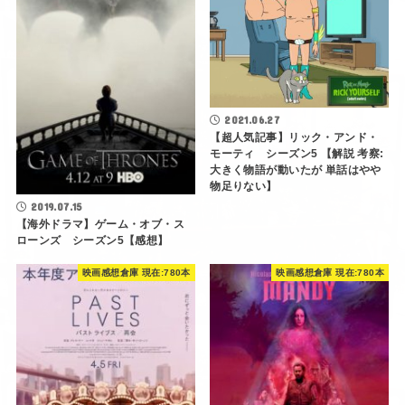
2021.06.27
【超人気記事】リック・アンド・
モーティ シーズン5 【解説 考察:
大きく物語が動いたが 単話はやや
物足りない】
2019.07.15
【海外ドラマ】ゲーム・オブ・ス
ローンズ シーズン5【感想】
映画感想倉庫 現在:780本
映画感想倉庫 現在:780本