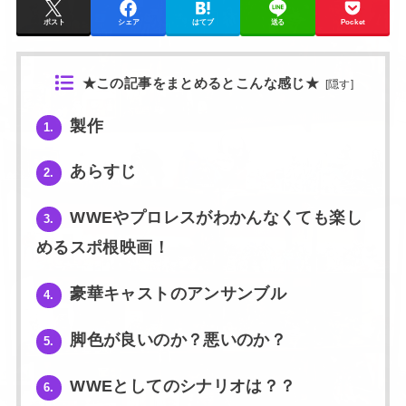
ポスト
シェア
はてブ
送る
Pocket
★この記事をまとめるとこんな感じ★
[
隠す
]
製作
1.
あらすじ
2.
WWEやプロレスがわかんなくても楽し
3.
めるスポ根映画！
豪華キャストのアンサンブル
4.
脚色が良いのか？悪いのか？
5.
WWEとしてのシナリオは？？
6.