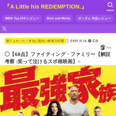
『A Little his REDEMPTION.』
SEARCH
IMDb Top 250 レビュー
Rick and Morty
ガンダム 作品レビュー
2019.11.16
観てよかった！本当に面白い映画 560選
広告
his
◯【68点】ファイティング・ファミリー【解説
考察 :笑って泣けるスポ根映画】○