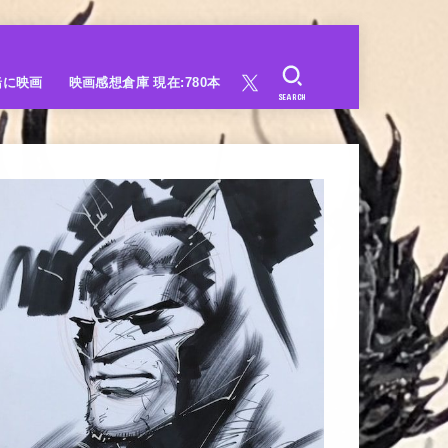
緒に映画
映画感想倉庫 現在:780本
SEARCH