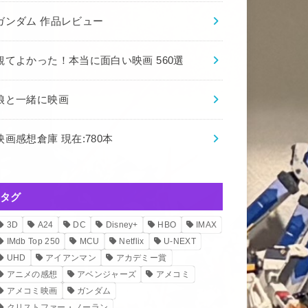
ガンダム 作品レビュー
観てよかった！本当に面白い映画 560選
娘と一緒に映画
映画感想倉庫 現在:780本
タグ
3D
A24
DC
Disney+
HBO
IMAX
IMdb Top 250
MCU
Netflix
U-NEXT
UHD
アイアンマン
アカデミー賞
アニメの感想
アベンジャーズ
アメコミ
アメコミ映画
ガンダム
クリストファー・ノーラン