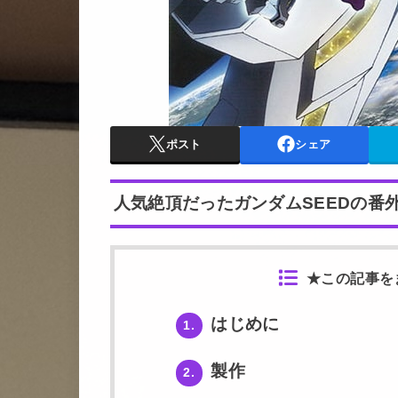
ポスト
シェア
人気絶頂だったガンダムSEEDの番
★この記事を
はじめに
1.
製作
2.