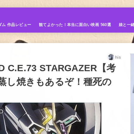
ダム 作品レビュー
観てよかった！本当に面白い映画 560選
娘と一
his
.E.73 STARGAZER【考
蒸し焼きもあるぞ！種死の