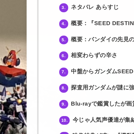
ネタバレ あらすじ
3.
概要：『SEED DEST
4.
概要：バンダイの先見
5.
相変わらずの辛さ
6.
中盤からガンダムSEE
7.
探査用ガンダムが謎に
8.
Blu-rayで鑑賞したが
9.
今じゃ人気声優達が集
10.