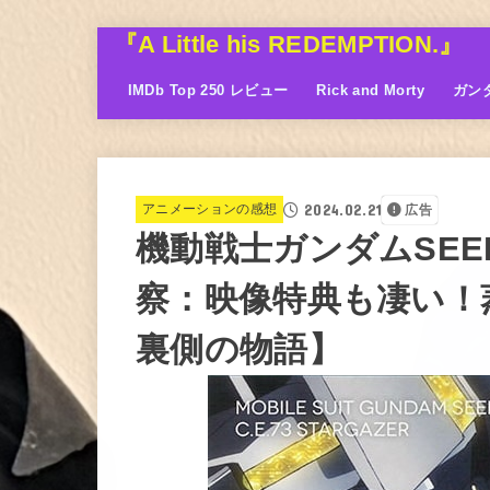
『A Little his REDEMPTION.』
IMDb Top 250 レビュー
Rick and Morty
ガン
2024.02.21
アニメーションの感想
広告
機動戦士ガンダムSEED C
察：映像特典も凄い！
裏側の物語】