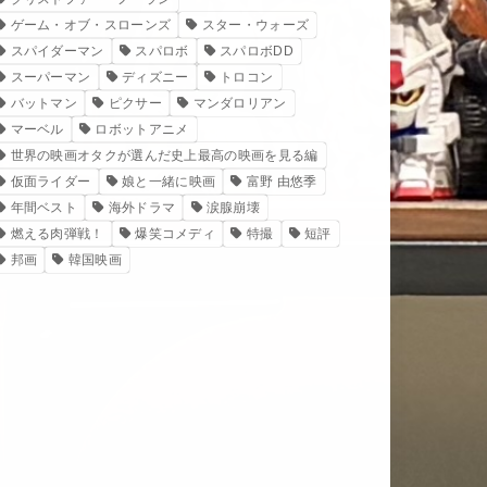
ゲーム・オブ・スローンズ
スター・ウォーズ
スパイダーマン
スパロボ
スパロボDD
スーパーマン
ディズニー
トロコン
バットマン
ピクサー
マンダロリアン
マーベル
ロボットアニメ
世界の映画オタクが選んだ史上最高の映画を見る編
仮面ライダー
娘と一緒に映画
富野 由悠季
年間ベスト
海外ドラマ
涙腺崩壊
燃える肉弾戦！
爆笑コメディ
特撮
短評
邦画
韓国映画