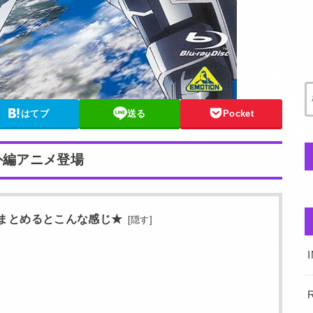
はてブ
送る
Pocket
外編アニメ登場
まとめるとこんな感じ★
[
隠す
]
R