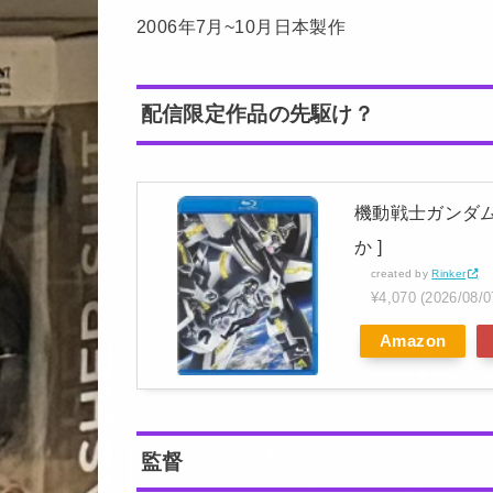
2006年7月~10月日本製作
配信限定作品の先駆け？
機動戦士ガンダムSEE
か ]
created by
Rinker
¥4,070
(2026/08
Amazon
監督