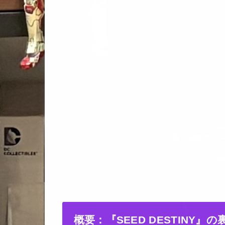
概要：『SEED DESTINY』