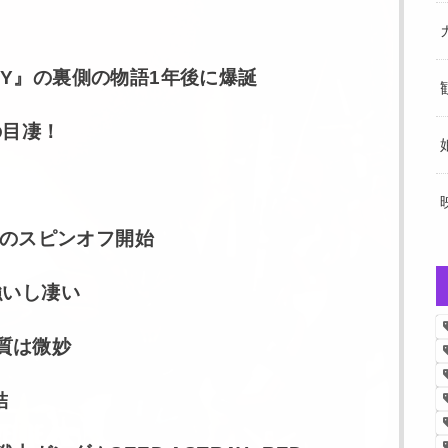
INY』の裏側の物語1年後に爆誕
の目凄！
Dのスピンオフ開始
強いし凄い
画質は微妙
結