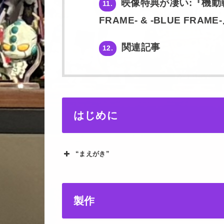
映像特典が凄い:『機動戦士
11.
FRAME- & -BLUE FRAME
関連記事
12.
はじめに
“まえがき”
製作