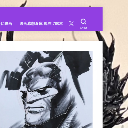
緒に映画
映画感想倉庫 現在:780本
SEARCH