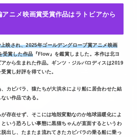
長編アニメ映画賞受賞作品はラトビアから
で上映され、2025年ゴールデングローブ賞アニメ映画
を受賞した作品
『Flow』を鑑賞しました。本作は北ヨ
アから生まれた作品。ギンツ・ジルバロディスは2019
を受賞し好評を得ていた。
鳥、カピバラ、猿たちが大洪水により船に居合わせた結
しない作品である。
るが存在せず、そこには地殻変動なのか地球温暖化によ
くという恐ろしい事態に黒猫ちゃんが直面するというわ
に脱出し、たまたま流れてきたカピバラの乗る船に乗っ