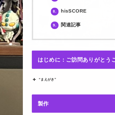
hisSCORE
8.
関連記事
9.
はじめに：ご訪問ありがとう
“まえがき”
製作