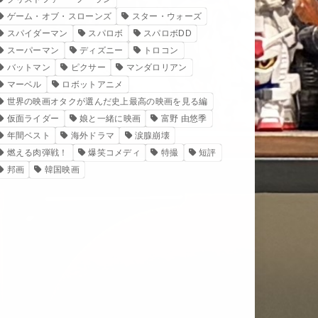
ゲーム・オブ・スローンズ
スター・ウォーズ
スパイダーマン
スパロボ
スパロボDD
スーパーマン
ディズニー
トロコン
バットマン
ピクサー
マンダロリアン
マーベル
ロボットアニメ
世界の映画オタクが選んだ史上最高の映画を見る編
仮面ライダー
娘と一緒に映画
富野 由悠季
年間ベスト
海外ドラマ
涙腺崩壊
燃える肉弾戦！
爆笑コメディ
特撮
短評
邦画
韓国映画