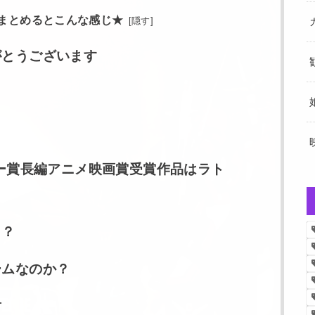
まとめるとこんな感じ★
[
隠す
]
がとうございます
ミー賞長編アニメ映画賞受賞作品はラト
？？
ームなのか？
前