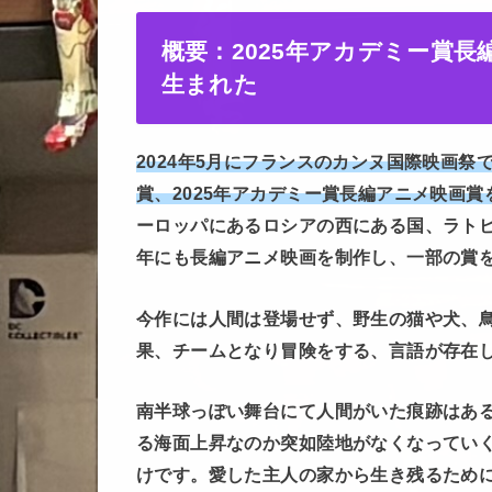
概要：2025年アカデミー賞
生まれた
2024年5月にフランスのカンヌ国際映画祭
賞、2025年アカデミー賞長編アニメ映画賞
ーロッパにあるロシアの西にある国、ラトビ
年にも長編アニメ映画を制作し、一部の賞
今作には人間は登場せず、野生の猫や犬、
果、チームとなり冒険をする、言語が存在
南半球っぽい舞台にて人間がいた痕跡はあ
る海面上昇なのか突如陸地がなくなってい
けです。愛した主人の家から生き残るため