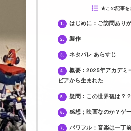
★この記事を
はじめに：ご訪問あり
1.
製作
2.
ネタバレ あらすじ
3.
概要：2025年アカデ
4.
ビアから生まれた
疑問：この世界観は？
5.
感想；映画なのか？ゲ
6.
パワフル：音楽は一丁
7.