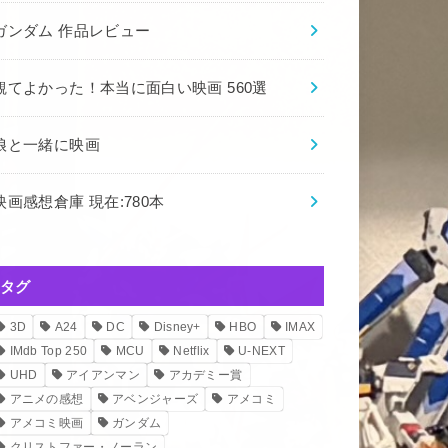
ガンダム 作品レビュー
観てよかった！本当に面白い映画 560選
娘と一緒に映画
映画感想倉庫 現在:780本
タグ
3D
A24
DC
Disney+
HBO
IMAX
IMdb Top 250
MCU
Netflix
U-NEXT
UHD
アイアンマン
アカデミー賞
アニメの感想
アベンジャーズ
アメコミ
アメコミ映画
ガンダム
クリストファー・ノーラン