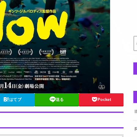
はてブ
送る
Pocket
）
R