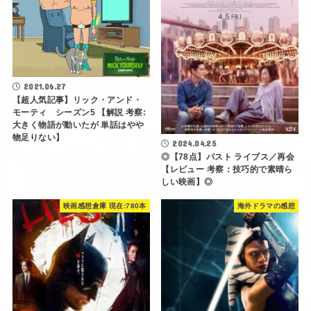
2021.06.27
【超人気記事】リック・アンド・
モーティ シーズン5 【解説 考察:
大きく物語が動いたが 単話はやや
物足りない】
2024.04.25
◎【78点】パスト ライブス／再会
【レビュー 考察：技巧的で素晴ら
しい映画】◎
映画感想倉庫 現在:780本
海外ドラマの感想