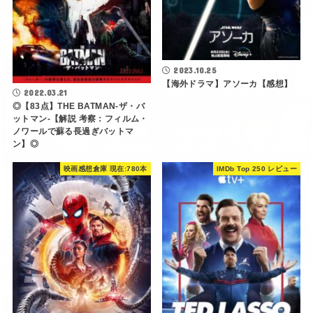
2023.10.25
【海外ドラマ】アソーカ【感想】
2022.03.21
◎【83点】THE BATMAN-ザ・バ
ットマン-【解説 考察：フィルム・
ノワールで蘇る長過ぎバットマ
ン】◎
映画感想倉庫 現在:780本
IMDb Top 250 レビュー