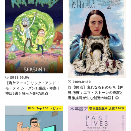
2022.05.04
2024.01.20
【海外アニメ】リック・アンド・
◎【80点】哀れなるものたち【解
モーティ シーズン1 感想・考察｜
説 考察：エマ・ストーンの怪演と
神回5選と狂ったSFの原点
過激描写が生む創造の物語】◎
IMDb Top 250 レビュー
映画感想倉庫 現在:780本