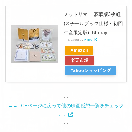
ミッドサマー 豪華版3枚組
(スチールブック仕様・初回
生産限定版) [Blu-ray]
created by
Rinker
Amazon
楽天市場
Yahooショッピング
↓↓
→→TOPページに戻って他の映画感想一覧をチェック
←←
↑↑