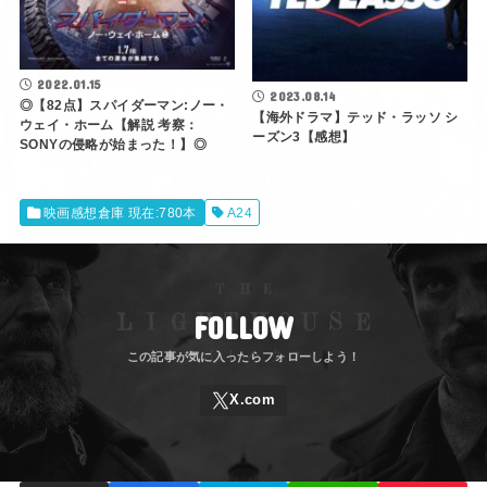
2022.01.15
2023.08.14
◎【82点】スパイダーマン:ノー・
【海外ドラマ】テッド・ラッソ シ
ウェイ・ホーム【解説 考察：
ーズン3【感想】
SONYの侵略が始まった！】◎
映画感想倉庫 現在:780本
A24
FOLLOW