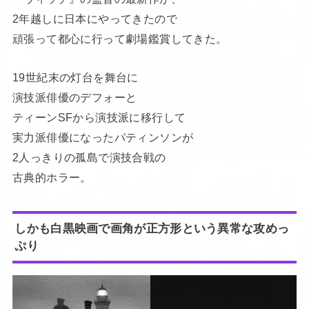
2年越しに日本にやってきたので
頑張って都心に行って劇場鑑賞してきた。
19世紀末の灯台を舞台に
演技派俳優のデフォーと
ティーンSFから演技派に移行して
実力派俳優になったパティンソンが
2人っきりの孤島で演技合戦の
古典的ホラー。
しかも白黒映画で画角が正方形という異常な攻めっ
ぷり