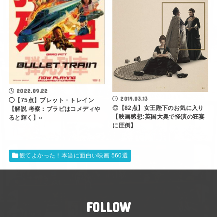
2022.09.22
2019.03.13
◯【75点】ブレット・トレイン
◎【82点】女王陛下のお気に入り
【解説 考察：ブラピはコメディや
【映画感想:英国大奥で怪演の狂宴
ると輝く】○
に圧倒】
観てよかった！本当に面白い映画 560選
FOLLOW