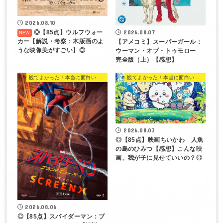
2026.08.10
◎【85点】ウルフウォー
2026.08.07
カー【解説・考察：木版画のよ
【アメコミ】スーパーガール：
うな映像美がすごい】◎
ウーマン・オブ・トゥモロー
完全版（上）【感想】
観てよかった！本当に面白い映画 560選
観てよかった！本当に面白い映画 560選
2026.08.03
◎【85点】映画ちいかわ 人魚
の島のひみつ【感想】こんな映
画、我が子に見せていいの？◎
2026.08.06
◎【85点】スパイダーマン：ブ