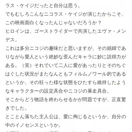
ラス・ケイジだったと自分は思う。
でもむしろこんなニコラス・ケイジが演じたからこそ、
この映画面白くなったんじゃないだろうか？
ヒロインは、ゴーストライダーで共演したエヴァ・メン
デス。
これは多分ニコジの趣味だと思いますが、その娼婦であ
りながら愛人という絶妙な歪んだキャラに妙に説得力が
ある。（笑）それでいて二人に愛があったりとそのちぐ
はぐした状況がまたなんともフィルムノワール的である
というか、その狂った様な状態をひたすら維持したよう
なキャラクターの設定具合やニコジの暴走具合。
そこからどう物語を終わらせるかが問題ですが、正直驚
きでした。
とことん落ちた主人公は、愛に殉じるというか、自分の
中のイノセンスというか。