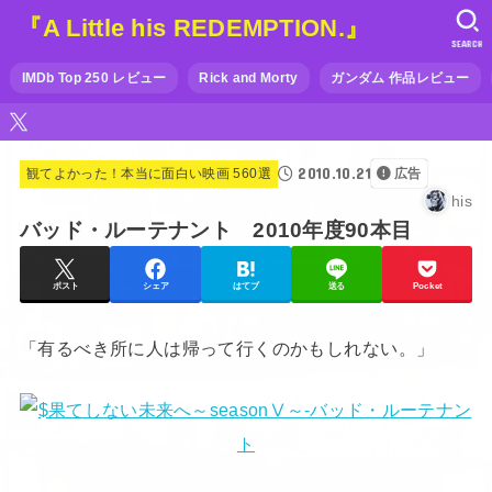
『A Little his REDEMPTION.』
SEARCH
IMDb Top 250 レビュー
Rick and Morty
ガンダム 作品レビュー
2010.10.21
観てよかった！本当に面白い映画 560選
広告
his
バッド・ルーテナント 2010年度90本目
ポスト
シェア
はてブ
送る
Pocket
「有るべき所に人は帰って行くのかもしれない。」