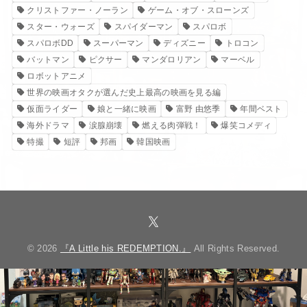
クリストファー・ノーラン
ゲーム・オブ・スローンズ
スター・ウォーズ
スパイダーマン
スパロボ
スパロボDD
スーパーマン
ディズニー
トロコン
バットマン
ピクサー
マンダロリアン
マーベル
ロボットアニメ
世界の映画オタクが選んだ史上最高の映画を見る編
仮面ライダー
娘と一緒に映画
富野 由悠季
年間ベスト
海外ドラマ
涙腺崩壊
燃える肉弾戦！
爆笑コメディ
特撮
短評
邦画
韓国映画
© 2026
『A Little his REDEMPTION.』
All Rights Reserved.