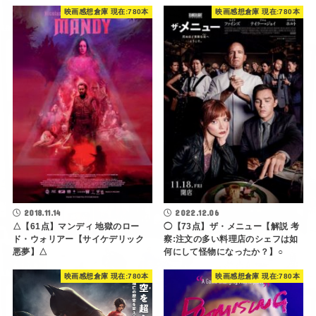
映画感想倉庫 現在:780本
映画感想倉庫 現在:780本
2018.11.14
2022.12.06
△【61点】マンディ 地獄のロー
◯【73点】ザ・メニュー【解説 考
ド・ウォリアー【サイケデリック
察:注文の多い料理店のシェフは如
悪夢】△
何にして怪物になったか？】○
映画感想倉庫 現在:780本
映画感想倉庫 現在:780本