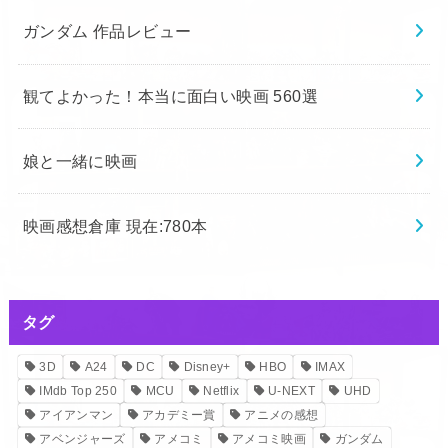
ガンダム 作品レビュー
観てよかった！本当に面白い映画 560選
娘と一緒に映画
映画感想倉庫 現在:780本
タグ
3D
A24
DC
Disney+
HBO
IMAX
IMdb Top 250
MCU
Netflix
U-NEXT
UHD
アイアンマン
アカデミー賞
アニメの感想
アベンジャーズ
アメコミ
アメコミ映画
ガンダム