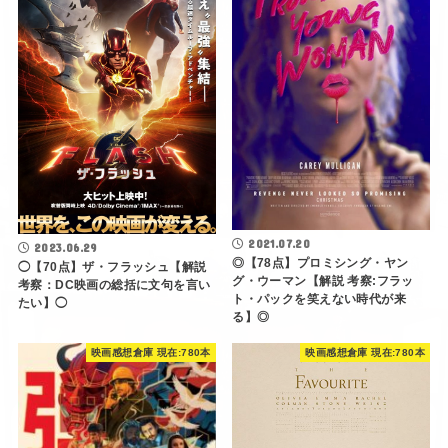
2021.07.20
2023.06.29
◎【78点】プロミシング・ヤン
◯【70点】ザ・フラッシュ【解説
グ・ウーマン【解説 考察:フラッ
考察：DC映画の総括に文句を言い
ト・パックを笑えない時代が来
たい】◯
る】◎
映画感想倉庫 現在:780本
映画感想倉庫 現在:780本