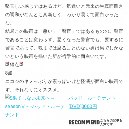
堅苦しい感じではあるけど、気違いと元来の生真面目さ
の調和がなんとも真新しく、わかり易くて面白かった
な。
結局この映画は「悪い」「警官」ではあるものの。警官
であることは変わらず、悪くなった警官でも、要するに
警官であって、魂までは腐ることのない男は男でしかな
いという映画を描いた所が哲学的に面白いです。
得点
8点
ニコジのキメっぷりが素っぽいけど怪演が面白い映画で
す。それなりにオススメ。
バッド・ルーテナント
[DVD]3000円
RECOMMEND