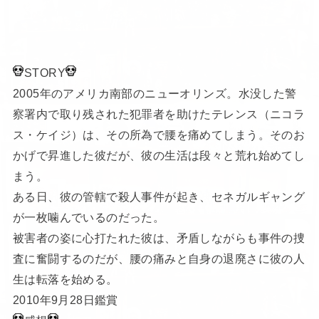
STORY
2005年のアメリカ南部のニューオリンズ。水没した警
察署内で取り残された犯罪者を助けたテレンス（ニコラ
ス・ケイジ）は、その所為で腰を痛めてしまう。そのお
かげで昇進した彼だが、彼の生活は段々と荒れ始めてし
まう。
ある日、彼の管轄で殺人事件が起き、セネガルギャング
が一枚噛んでいるのだった。
被害者の姿に心打たれた彼は、矛盾しながらも事件の捜
査に奮闘するのだが、腰の痛みと自身の退廃さに彼の人
生は転落を始める。
2010年9月28日鑑賞