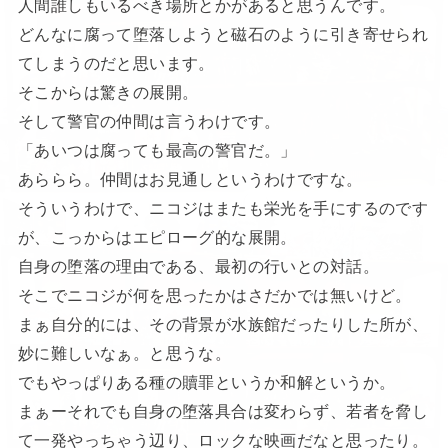
人間誰しもいるべき場所とかがあると思うんです。
どんなに腐って堕落しようと磁石のように引き寄せられ
てしまうのだと思います。
そこからは驚きの展開。
そして警官の仲間は言うわけです。
「あいつは腐っても最高の警官だ。」
あららら。仲間はお見通しというわけですな。
そういうわけで、ニコジはまたも栄光を手にするのです
が、こっからはエピローグ的な展開。
自身の堕落の理由である、最初の行いとの対話。
そこでニコジが何を思ったかはさだかでは無いけど。
まぁ自分的には、その背景が水族館だったりした所が、
妙に難しいなぁ。と思うな。
でもやっぱりある種の贖罪というか和解というか。
まぁーそれでも自身の堕落具合は変わらず、若者を脅し
て一発やっちゃう辺り、ロックな映画だなと思ったり。