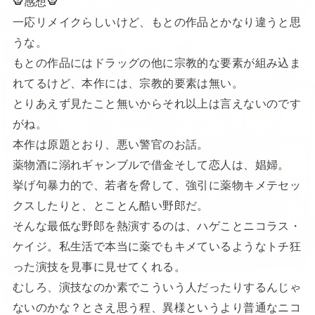
感想
一応リメイクらしいけど、もとの作品とかなり違うと思
うな。
もとの作品にはドラッグの他に宗教的な要素が組み込ま
れてるけど、本作には、宗教的要素は無い。
とりあえず見たこと無いからそれ以上は言えないのです
がね。
本作は原題とおり、悪い警官のお話。
薬物酒に溺れギャンブルで借金そして恋人は、娼婦。
挙げ句暴力的で、若者を脅して、強引に薬物キメテセッ
クスしたりと、とことん酷い野郎だ。
そんな最低な野郎を熱演するのは、ハゲことニコラス・
ケイジ。私生活で本当に薬でもキメているようなトチ狂
った演技を見事に見せてくれる。
むしろ、演技なのか素でこういう人だったりするんじゃ
ないのかな？とさえ思う程、異様というより普通なニコ