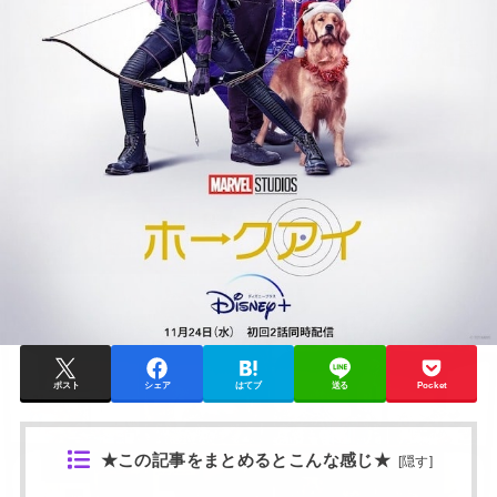
ポスト
シェア
はてブ
送る
Pocket
★この記事をまとめるとこんな感じ★
[
隠す
]