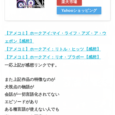
楽天市場
Yahooショッピング
【アメコミ】ホークアイ:マイ・ライフ・アズ・ア・ウ
ェポン【感想】
【アメコミ】ホークアイ：リトル・ヒッツ【感想】
【アメコミ】ホークアイ：リオ・ブラボー【感想】
一応上記が感想リンクです。
また上記作品の特徴なのが
犬視点の物語が
会話が一切言語化されてない
エピソードがあり
ある種言語が使えない人でも