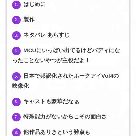
はじめに
1.
製作
2.
ネタバレ あらすじ
3.
MCUにいっぱい出てるけどバディにな
4.
ったことないやつが主役だよ！
日本で邦訳化されたホークアイVol4の
5.
映像化
キャストも豪華だなぁ
6.
特殊能力がないからこその面白さ
7.
他作品ありきという難点も
8.