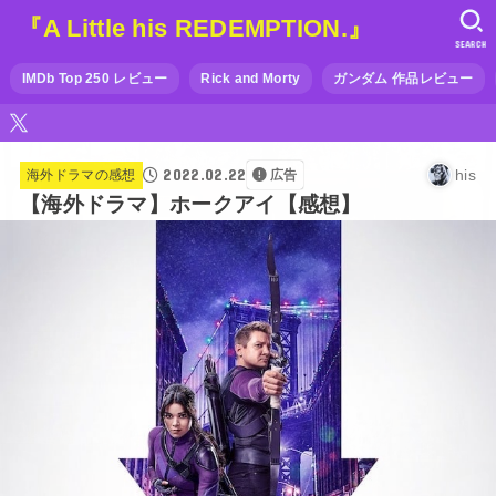
『A Little his REDEMPTION.』
SEARCH
IMDb Top 250 レビュー
Rick and Morty
ガンダム 作品レビュー
2022.02.22
his
海外ドラマの感想
広告
【海外ドラマ】ホークアイ【感想】