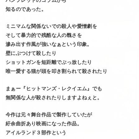
知るのであった。
ミニマムな関係ないでの殺人や愛憎劇を
そして暴力的で残酷な人の醜さを
滲み出す作風が強いなぁという印象。
壁にぶつけて殺したり
ショットガンを短距離でぶっ放したり
唯一愛する猫が頭を叩き割られて殺されたり
まぁー『ヒットマンズ・レクイエム』でも
無関係な人が殺されたりしますよねぇと。
今作は元々舞台作品で製作していたが
紆余曲折あり映画になった作品。
アイルランド３部作という