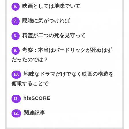
映画としては地味でいて
6.
隠喩に気がつければ
7.
精霊が二つの死を見守って
8.
考察：本当はパードリックが死ぬはず
9.
だったのでは？
地味なドラマだけでなく映画の構造を
10.
俯瞰することで
hisSCORE
11.
関連記事
12.