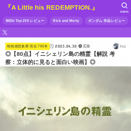
『A Little his REDEMPTION.』
SEARCH
IMDb Top 250 レビュー
Rick and Morty
ガンダム 作品レビュー
2023.04.30
his
映画感想倉庫 現在:780本
広告
◎【80点】イニシェリン島の精霊【解説 考
察：立体的に見ると面白い映画】◎