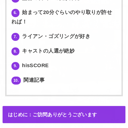
始まって20分ぐらいのやり取りが許せ
6.
れば！
ライアン・ゴズリングが好き
7.
キャストの人選が絶妙
8.
hisSCORE
9.
関連記事
10.
はじめに：ご訪問ありがとうございます