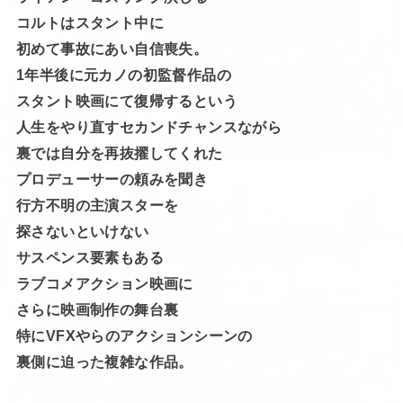
コルトはスタント中に
初めて事故にあい自信喪失。
1年半後に元カノの初監督作品の
スタント映画にて復帰するという
人生をやり直すセカンドチャンスながら
裏では自分を再抜擢してくれた
プロデューサーの頼みを聞き
行方不明の主演スターを
探さないといけない
サスペンス要素もある
ラブコメアクション映画に
さらに映画制作の舞台裏
特にVFXやらのアクションシーンの
裏側に迫った複雑な作品。