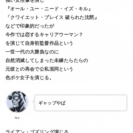
強い女性像を演じ
『オール・ユー・ニード・イズ・キル』
「クワイエット・プレイス 破られた沈黙』
などで印象的だったが
今作では恋するキャリアウーマン？
を演じて自身初監督作品という
一世一代の大勝負なのに
自然消滅してしまった未練たらたらの
元彼との再会で公私混同という
色ボケ女子を演じる。
ギャップやば
his
ライアン・ゴズリング演じる